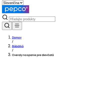
Domov
/
Bábätká
/
Overaly na spanie pre dievčatá