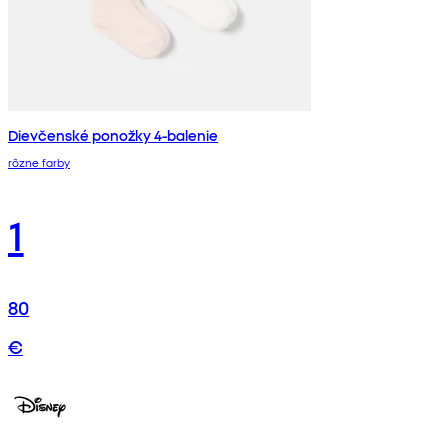
Dievčenské ponožky 4-balenie
rôzne farby
1
80
€