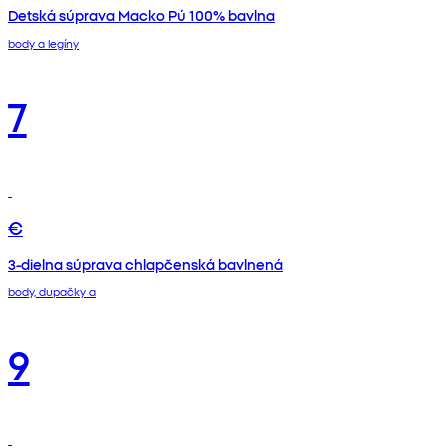
Detská súprava Macko Pú 100% bavlna
body a legíny
7
€
3-dielna súprava chlapčenská bavlnená
body, dupačky a
9