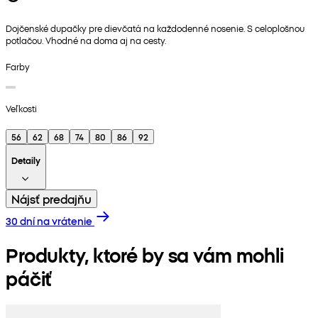
Dojčenské dupačky pre dievčatá na každodenné nosenie. S celoplošnou
potlačou. Vhodné na doma aj na cesty.
Farby
Veľkosti
56
62
68
74
80
86
92
Detaily
Nájsť predajňu
30 dní na vrátenie
Produkty, ktoré by sa vám mohli
páčiť