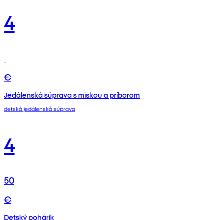
4
€
Jedálenská súprava s miskou a príborom
detská jedálenská súprava
4
50
€
Detský pohárik