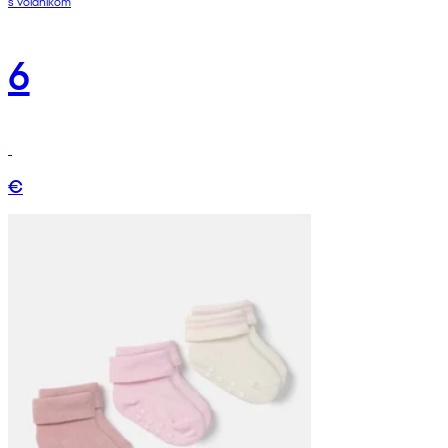
s volánikom
6
€