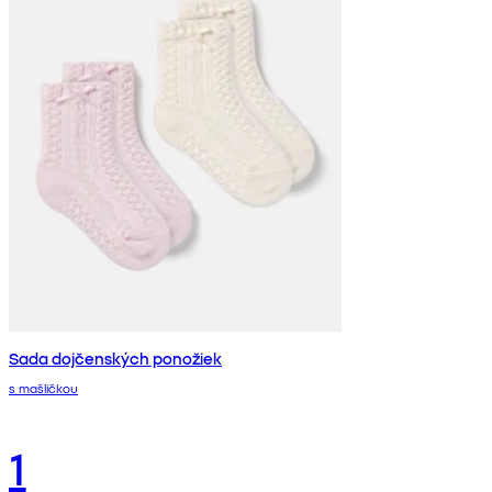
Sada dojčenských ponožiek
s mašličkou
1