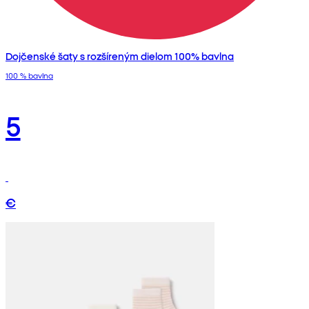
Dojčenské šaty s rozšíreným dielom 100% bavlna
100 % bavlna
5
€