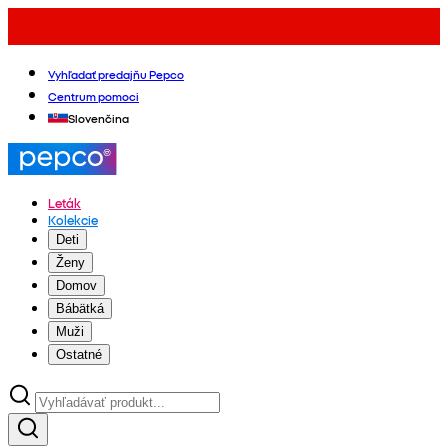
Vyhľadať predajňu Pepco
Centrum pomoci
Slovenčina
Leták
Kolekcie
Deti
Ženy
Domov
Bábätká
Muži
Ostatné