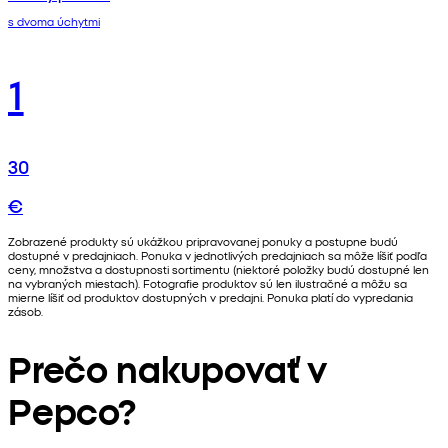
s dvoma úchytmi
1
30
€
Zobrazené produkty sú ukážkou pripravovanej ponuky a postupne budú
dostupné v predajniach. Ponuka v jednotlivých predajniach sa môže líšiť podľa
ceny, množstva a dostupnosti sortimentu (niektoré položky budú dostupné len
na vybraných miestach). Fotografie produktov sú len ilustračné a môžu sa
mierne líšiť od produktov dostupných v predajni. Ponuka platí do vypredania
zásob.
Prečo nakupovať v
Pepco?