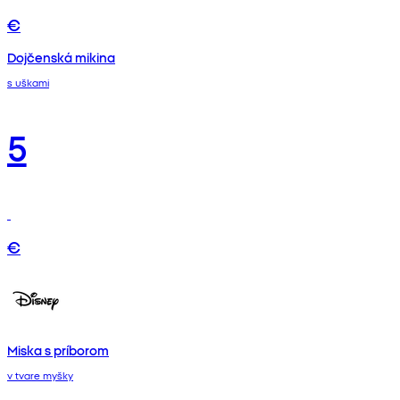
€
Dojčenská mikina
s uškami
5
€
Miska s príborom
v tvare myšky