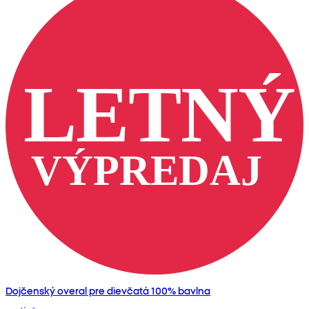
Dojčenský overal pre dievčatá 100% bavlna