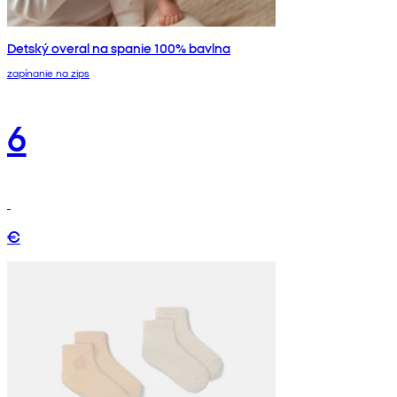
Detský overal na spanie 100% bavlna
zapínanie na zips
6
€