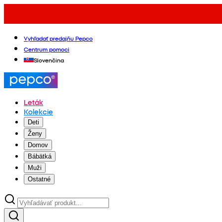
Vyhľadať predajňu Pepco
Centrum pomoci
Slovenčina
Leták
Kolekcie
Deti
Ženy
Domov
Bábätká
Muži
Ostatné