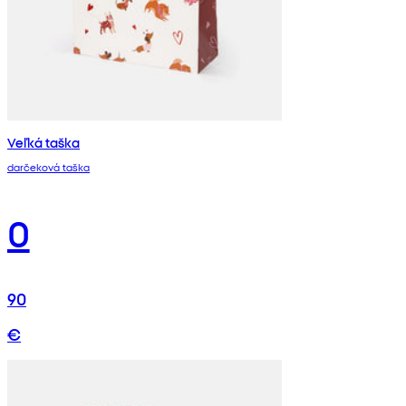
Veľká taška
darčeková taška
0
90
€