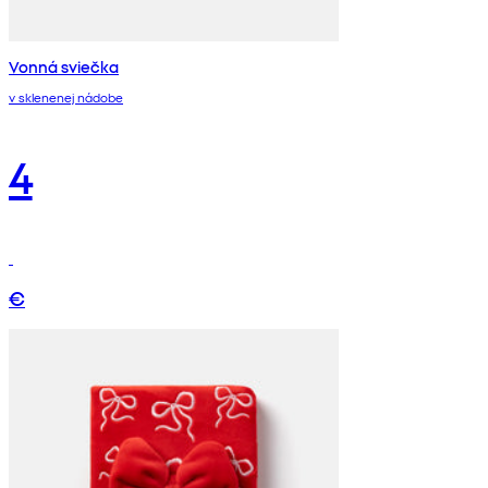
Vonná sviečka
v sklenenej nádobe
4
€