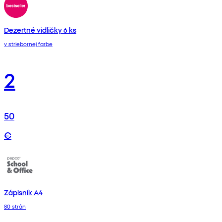
Dezertné vidličky 6 ks
v striebornej farbe
2
50
€
Zápisník A4
80 strán