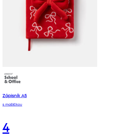
Zápisník A5
s mašličkou
4