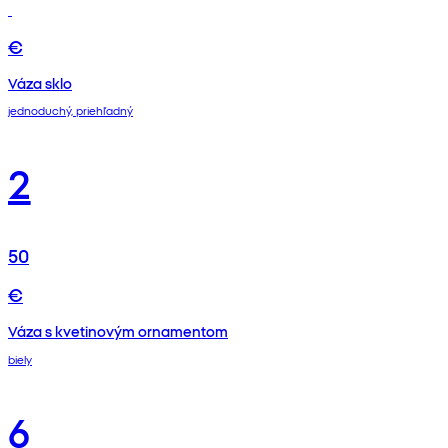
€
Váza sklo
jednoduchý, priehľadný
2
50
€
Váza s kvetinovým ornamentom
biely
6