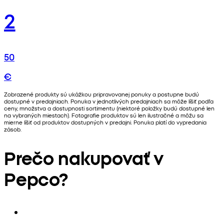
2
50
€
Zobrazené produkty sú ukážkou pripravovanej ponuky a postupne budú
dostupné v predajniach. Ponuka v jednotlivých predajniach sa môže líšiť podľa
ceny, množstva a dostupnosti sortimentu (niektoré položky budú dostupné len
na vybraných miestach). Fotografie produktov sú len ilustračné a môžu sa
mierne líšiť od produktov dostupných v predajni. Ponuka platí do vypredania
zásob.
Prečo nakupovať v
Pepco?