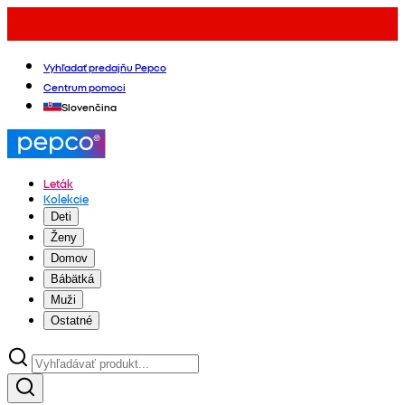
Vyhľadať predajňu Pepco
Centrum pomoci
Slovenčina
Leták
Kolekcie
Deti
Ženy
Domov
Bábätká
Muži
Ostatné