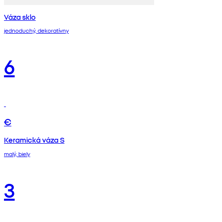
Váza sklo
jednoduchý, dekoratívny
6
€
Keramická váza S
malý, biely
3