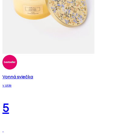
Vonná sviečka
v skle
5