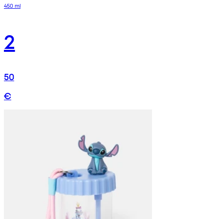
450 ml
2
50
€