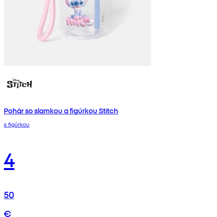
Pohár so slamkou a figúrkou Stitch
s figúrkou
4
50
€