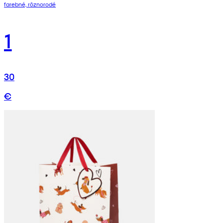
farebné, rôznorodé
1
30
€