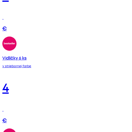
€
Vidličky 6 ks
v striebornej farbe
4
€