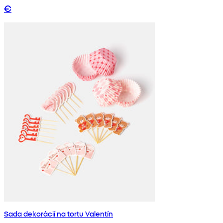
€
Sada dekorácií na tortu Valentín