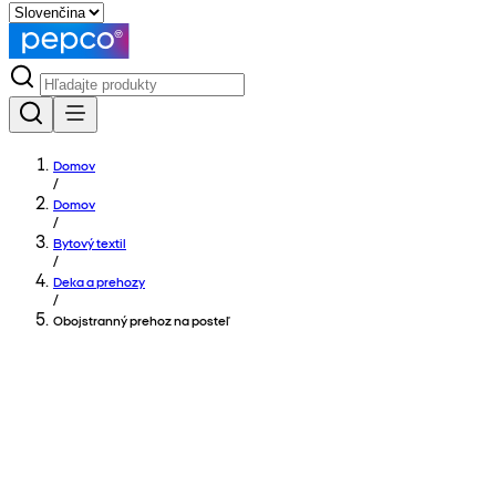
Domov
/
Domov
/
Bytový textil
/
Deka a prehozy
/
Obojstranný prehoz na posteľ