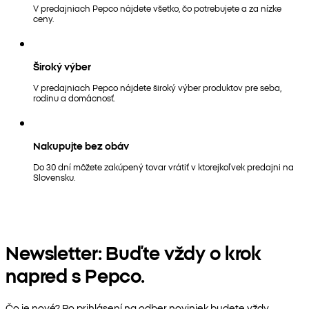
V predajniach Pepco nájdete všetko, čo potrebujete a za nízke
ceny.
Široký výber
V predajniach Pepco nájdete široký výber produktov pre seba,
rodinu a domácnosť.
Nakupujte bez obáv
Do 30 dní môžete zakúpený tovar vrátiť v ktorejkoľvek predajni na
Slovensku.
Newsletter: Buďte vždy o krok
napred s Pepco.
Čo je nové? Po prihlásení na odber noviniek budete vždy