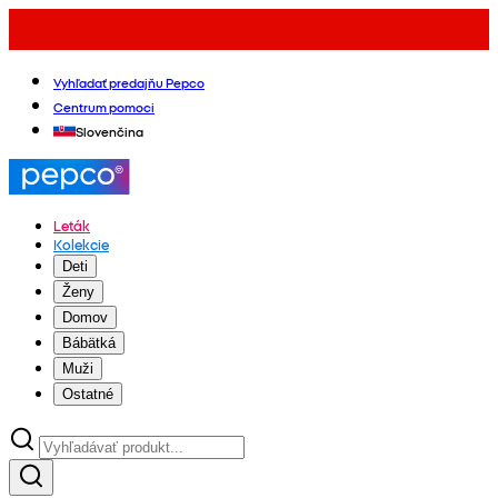
Vyhľadať predajňu Pepco
Centrum pomoci
Slovenčina
Leták
Kolekcie
Deti
Ženy
Domov
Bábätká
Muži
Ostatné