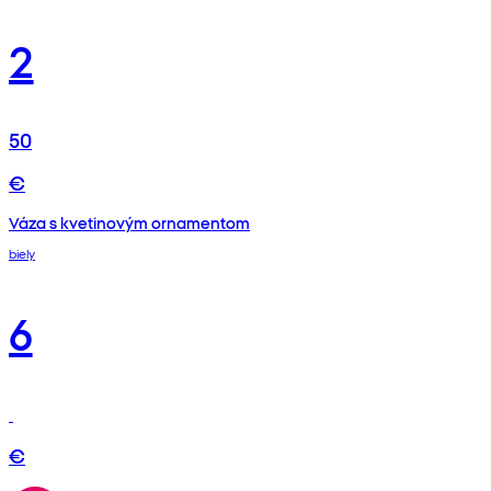
2
50
€
Váza s kvetinovým ornamentom
biely
6
€