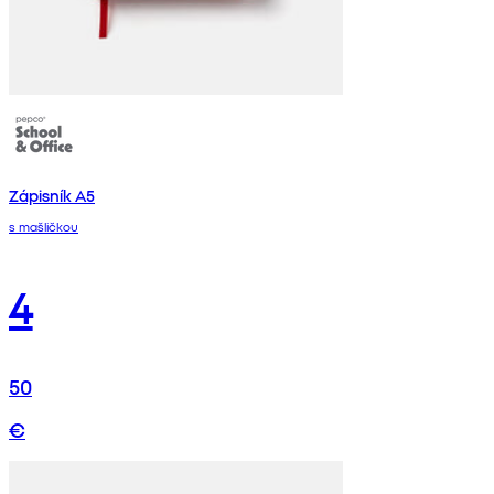
Zápisník A5
s mašličkou
4
50
€