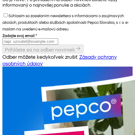
informovaný o najnovšej ponuke a akciách.
Súhlasím so zasielaním newslettera s informáciami o zaujímavých
akciách, produktoch alebo službách spoločnosti Pepco Slovakia, s. r. o. e-
mailom na uvedenú e-mailovú adresu.
Zadajte svoj email
*
Prihláste sa na odber noviniek
Odber môžete kedykoľvek zrušiť.
Zásady ochrany
osobných údajov