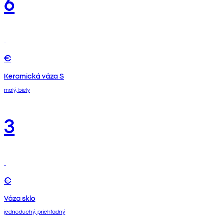
6
€
Keramická váza S
malý, biely
3
€
Váza sklo
jednoduchý, priehľadný