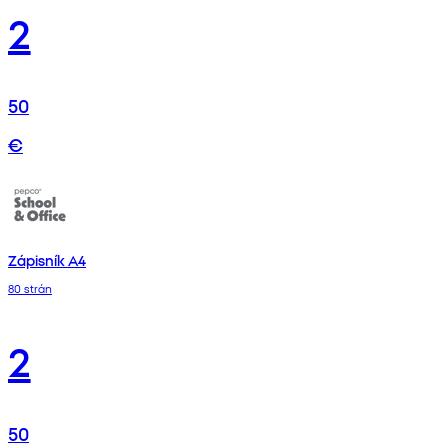
2
50
€
Zápisník A4
80 strán
2
50