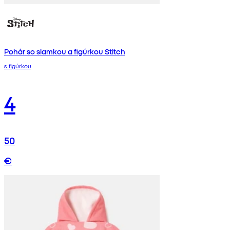
Pohár so slamkou a figúrkou Stitch
s figúrkou
4
50
€