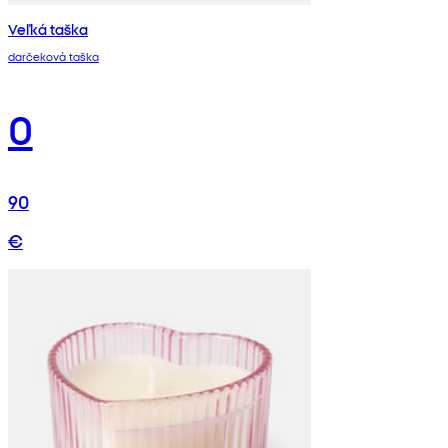
Veľká taška
darčeková taška
0
90
€