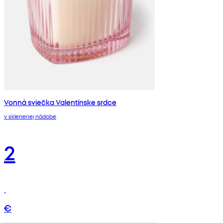
Vonná sviečka Valentínske srdce
v sklenenej nádobe
2
€