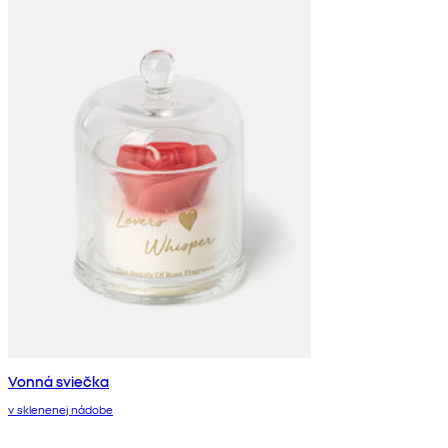
Vonná sviečka
v sklenenej nádobe