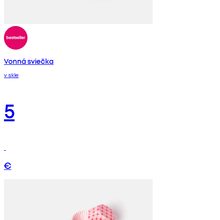
Vonná sviečka
v skle
5
€