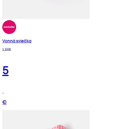
Vonná sviečka
v skle
5
€