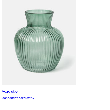
Váza sklo
jednoduchý, dekoratívny