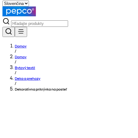
Domov
/
Domov
/
Bytový textil
/
Deka a prehozy
/
Dekoratívna prikrývka na posteľ