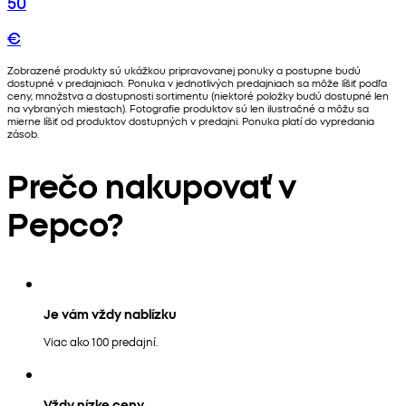
50
€
Zobrazené produkty sú ukážkou pripravovanej ponuky a postupne budú
dostupné v predajniach. Ponuka v jednotlivých predajniach sa môže líšiť podľa
ceny, množstva a dostupnosti sortimentu (niektoré položky budú dostupné len
na vybraných miestach). Fotografie produktov sú len ilustračné a môžu sa
mierne líšiť od produktov dostupných v predajni. Ponuka platí do vypredania
zásob.
Prečo nakupovať v
Pepco?
Je vám vždy nablízku
Viac ako 100 predajní.
Vždy nízke ceny