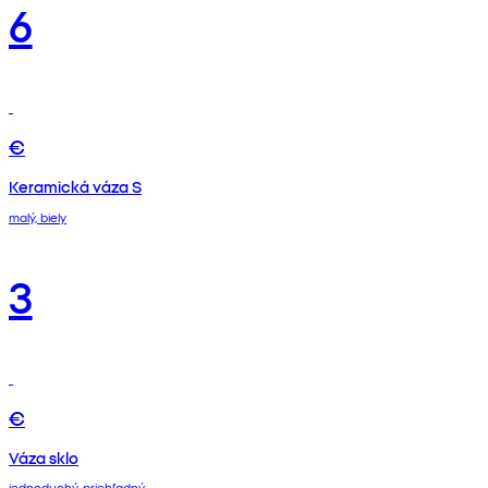
6
€
Keramická váza S
malý, biely
3
€
Váza sklo
jednoduchý, priehľadný