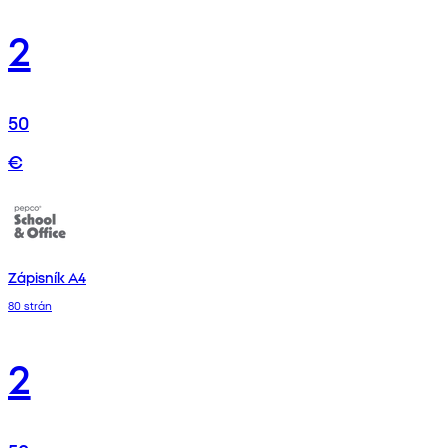
2
50
€
Zápisník A4
80 strán
2