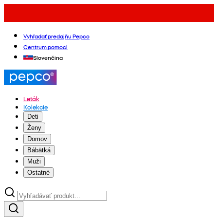
Vyhľadať predajňu Pepco
Centrum pomoci
Slovenčina
Leták
Kolekcie
Deti
Ženy
Domov
Bábätká
Muži
Ostatné