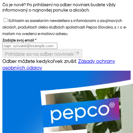
Čo je nové? Po prihlásení na odber noviniek budete vždy
informovaný o najnovšej ponuke a akciách.
Súhlasím so zasielaním newslettera s informáciami o zaujímavých
akciách, produktoch alebo službách spoločnosti Pepco Slovakia, s. r. o. e-
mailom na uvedenú e-mailovú adresu.
Zadajte svoj email
*
Prihláste sa na odber noviniek
Odber môžete kedykoľvek zrušiť.
Zásady ochrany
osobných údajov