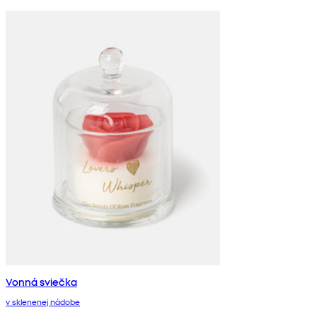
Vonná sviečka
v sklenenej nádobe