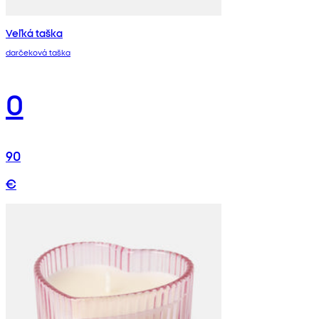
Veľká taška
darčeková taška
0
90
€