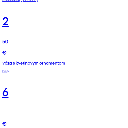
2
50
€
Váza s kvetinovým ornamentom
biely
6
€