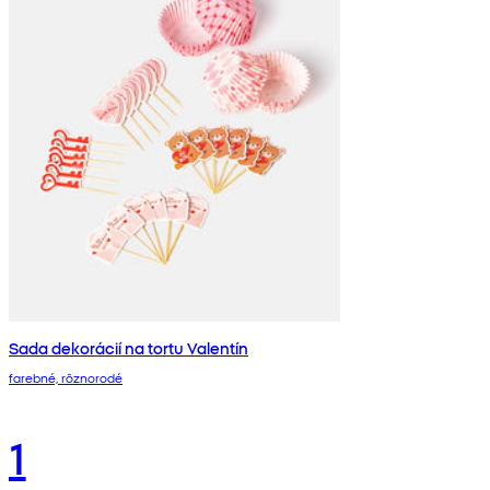
Sada dekorácií na tortu Valentín
farebné, rôznorodé
1