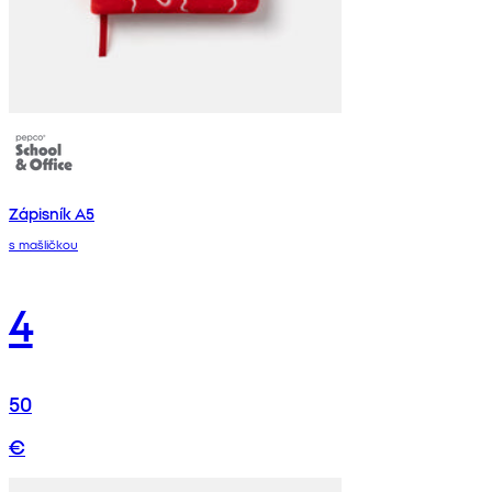
Zápisník A5
s mašličkou
4
50
€