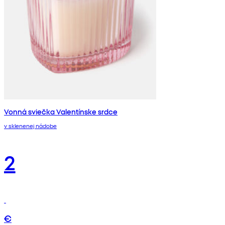
Vonná sviečka Valentínske srdce
v sklenenej nádobe
2
€