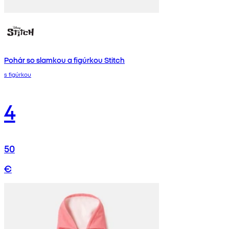
Pohár so slamkou a figúrkou Stitch
s figúrkou
4
50
€