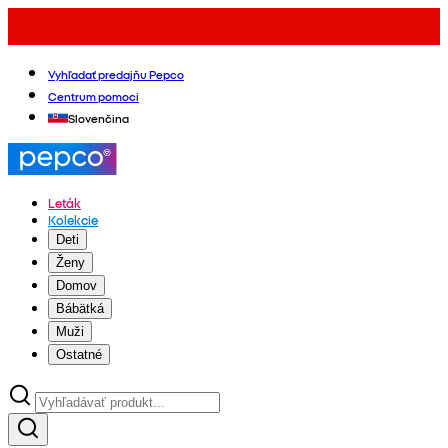
Vyhľadať predajňu Pepco
Centrum pomoci
Slovenčina
Leták
Kolekcie
Deti
Ženy
Domov
Bábätká
Muži
Ostatné