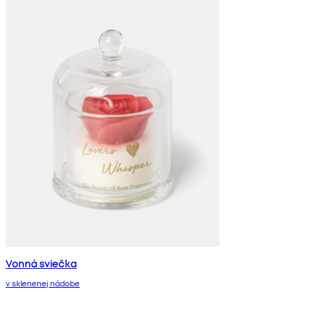
Vonná sviečka
v sklenenej nádobe