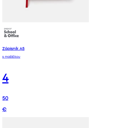
Zápisník A5
s mašličkou
4
50
€