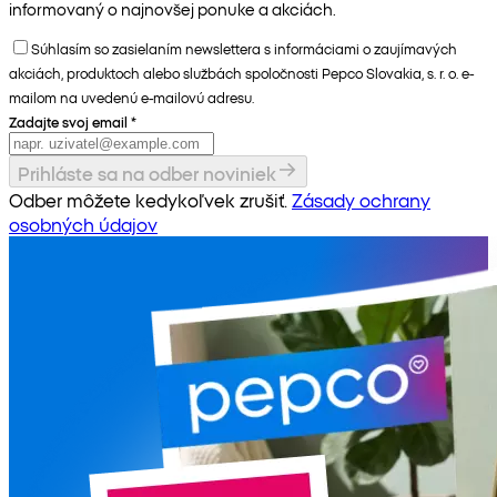
informovaný o najnovšej ponuke a akciách.
Súhlasím so zasielaním newslettera s informáciami o zaujímavých
akciách, produktoch alebo službách spoločnosti Pepco Slovakia, s. r. o. e-
mailom na uvedenú e-mailovú adresu.
Zadajte svoj email
*
Prihláste sa na odber noviniek
Odber môžete kedykoľvek zrušiť.
Zásady ochrany
osobných údajov