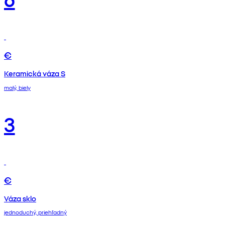
€
Keramická váza S
malý, biely
3
€
Váza sklo
jednoduchý, priehľadný