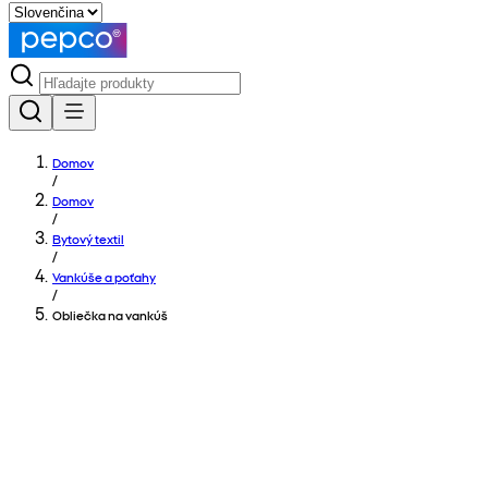
Domov
/
Domov
/
Bytový textil
/
Vankúše a poťahy
/
Obliečka na vankúš