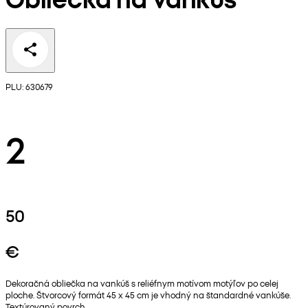
PLU: 630679
2
50
€
Dekoračná obliečka na vankúš s reliéfnym motívom motýľov po celej
ploche. Štvorcový formát 45 x 45 cm je vhodný na štandardné vankúše.
Textúrovaný povrch.