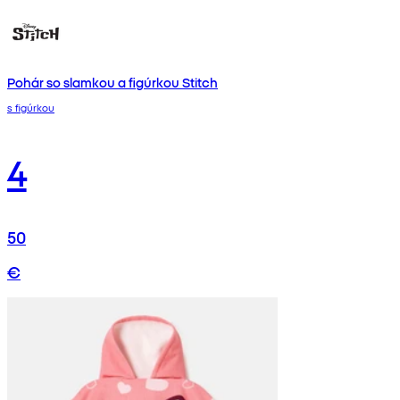
Pohár so slamkou a figúrkou Stitch
s figúrkou
4
50
€