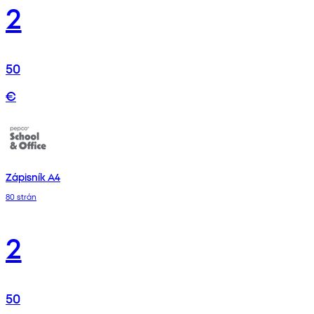
2
50
€
Zápisník A4
80 strán
2
50