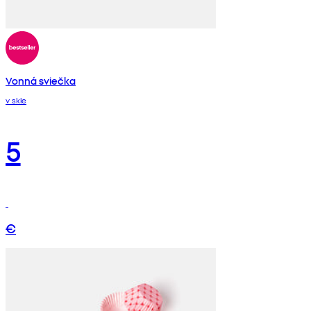
Vonná sviečka
v skle
5
€