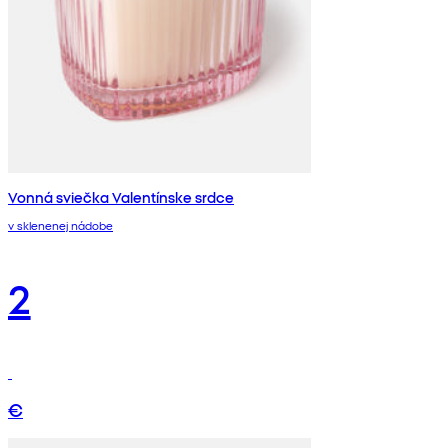
Vonná sviečka Valentínske srdce
v sklenenej nádobe
2
€