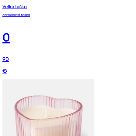
Veľká taška
darčeková taška
0
90
€