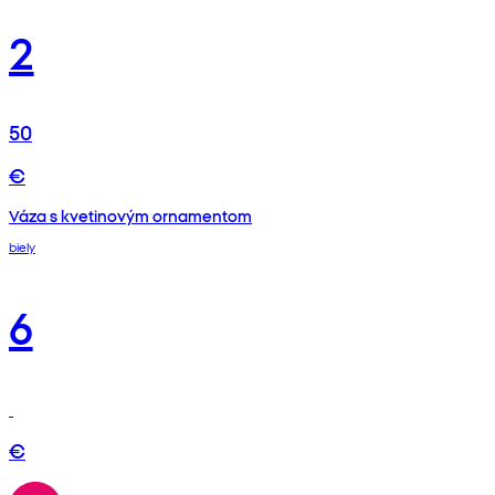
2
50
€
Váza s kvetinovým ornamentom
biely
6
€