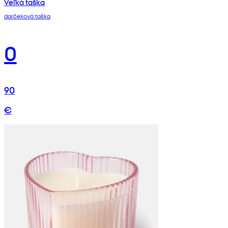
Veľká taška
darčeková taška
0
90
€