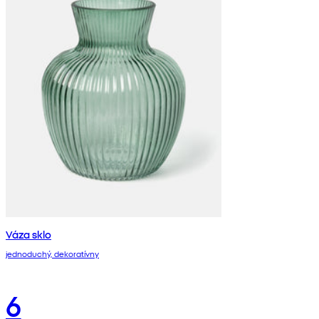
Váza sklo
jednoduchý, dekoratívny
6