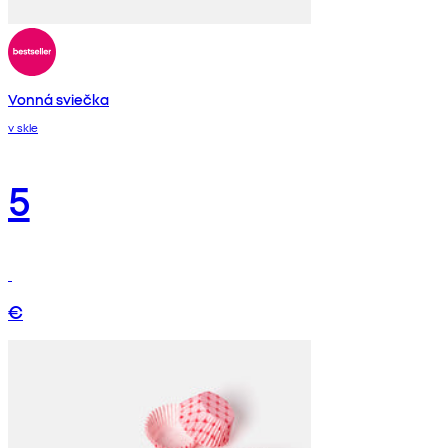
Vonná sviečka
v skle
5
€