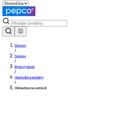
Domov
/
Domov
/
Bytový textil
/
Vankúše a poťahy
/
Obliečka na vankúš