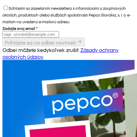
Súhlasím so zasielaním newslettera s informáciami o zaujímavých
akciách, produktoch alebo službách spoločnosti Pepco Slovakia, s. r. o. e-
mailom na uvedenú e-mailovú adresu.
Zadajte svoj email
*
Prihláste sa na odber noviniek
Odber môžete kedykoľvek zrušiť.
Zásady ochrany
osobných údajov