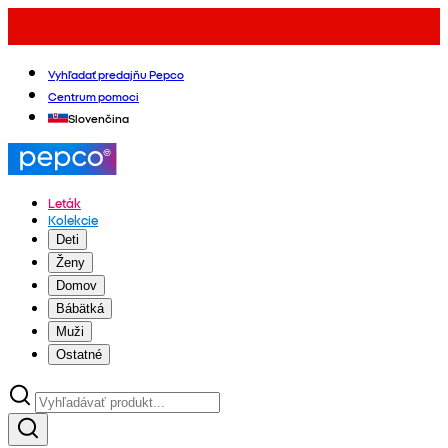
Vyhľadať predajňu Pepco
Centrum pomoci
Slovenčina
Leták
Kolekcie
Deti
Ženy
Domov
Bábätká
Muži
Ostatné