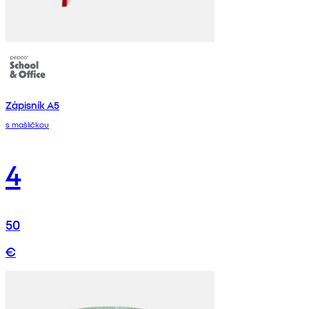
Zápisník A5
s mašličkou
4
50
€