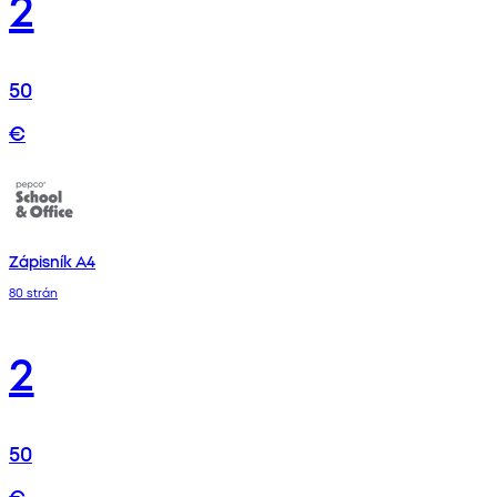
2
50
€
Zápisník A4
80 strán
2
50
€