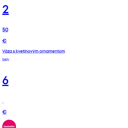
2
50
€
Váza s kvetinovým ornamentom
biely
6
€