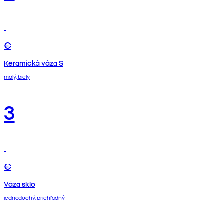
€
Keramická váza S
malý, biely
3
€
Váza sklo
jednoduchý, priehľadný