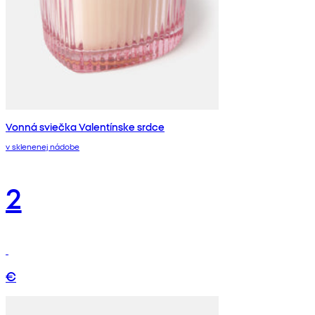
Vonná sviečka Valentínske srdce
v sklenenej nádobe
2
€