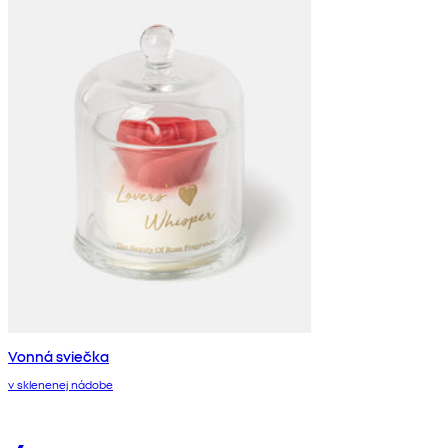
Vonná sviečka
v sklenenej nádobe