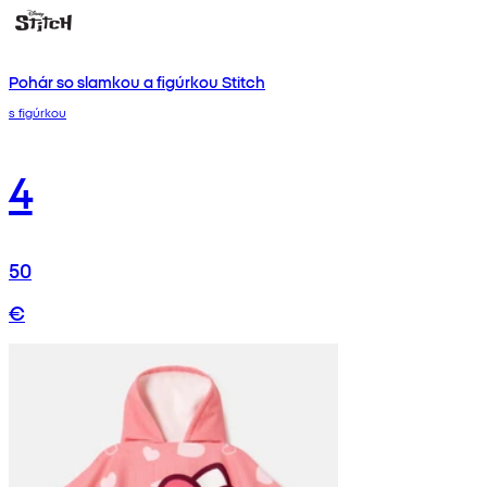
Pohár so slamkou a figúrkou Stitch
s figúrkou
4
50
€