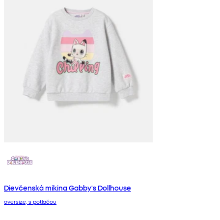
Dievčenská mikina Gabby's Dollhouse
oversize, s potlačou