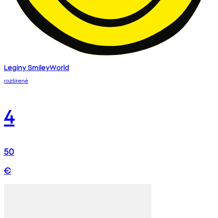
Legíny SmileyWorld
rozšírené
4
50
€