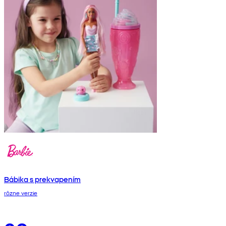
Bábika s prekvapením
rôzne verzie