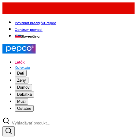
Vyhľadať predajňu Pepco
Centrum pomoci
Slovenčina
Leták
Kolekcie
Deti
Ženy
Domov
Bábätká
Muži
Ostatné