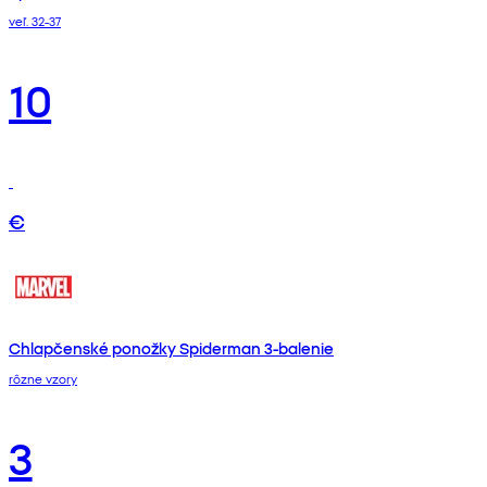
veľ. 32-37
10
€
Chlapčenské ponožky Spiderman 3-balenie
rôzne vzory
3