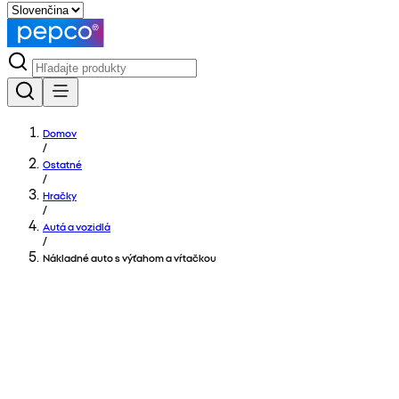
Domov
/
Ostatné
/
Hračky
/
Autá a vozidlá
/
Nákladné auto s výťahom a vŕtačkou