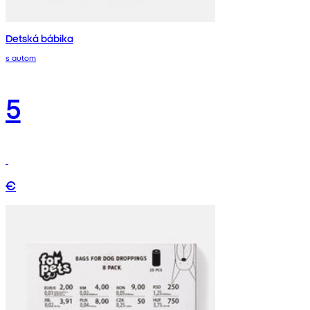
Detská bábika
s autom
5
€