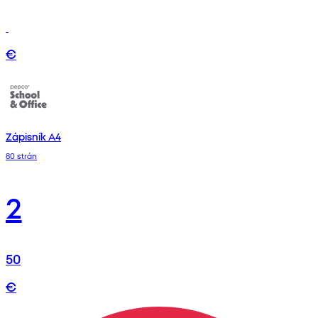
€
Zápisník A4
80 strán
2
50
€