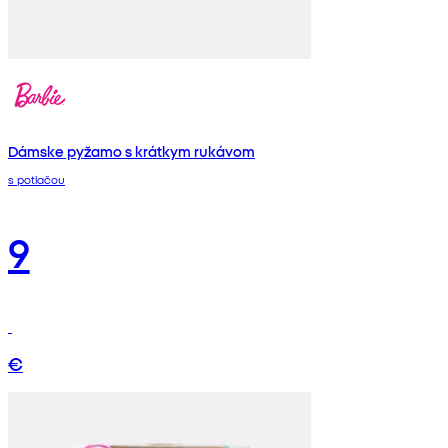
Dámske pyžamo s krátkym rukávom
s potlačou
9
€