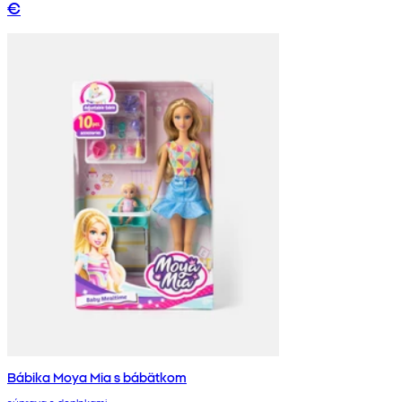
€
Bábika Moya Mia s bábätkom
súprava s doplnkami