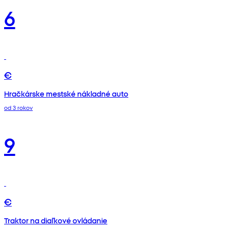
6
€
Hračkárske mestské nákladné auto
od 3 rokov
9
€
Traktor na diaľkové ovládanie