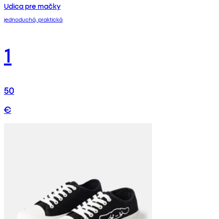
Udica pre mačky
jednoduchá, praktická
1
50
€