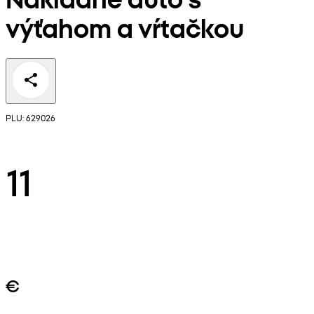
výťahom a vŕtačkou
PLU: 629026
11
€