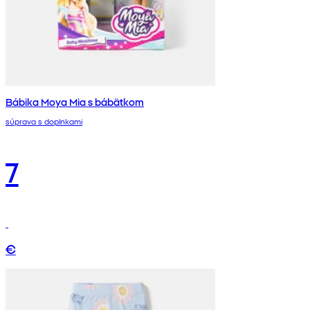
Bábika Moya Mia s bábätkom
súprava s doplnkami
7
€