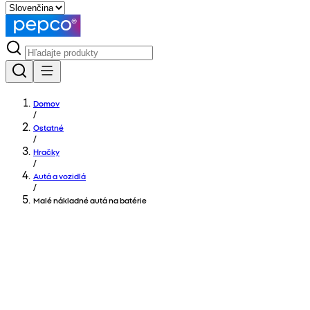
Domov
/
Ostatné
/
Hračky
/
Autá a vozidlá
/
Malé nákladné autá na batérie