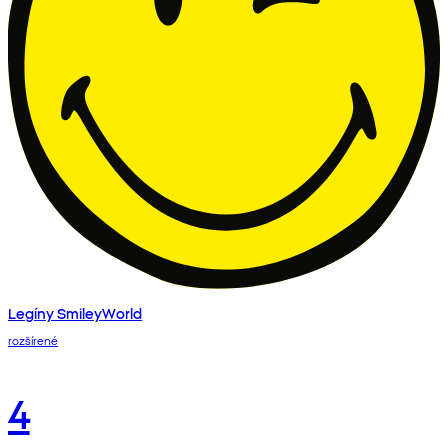
Legíny SmileyWorld
rozšírené
4