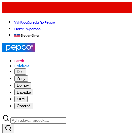
Vyhľadať predajňu Pepco
Centrum pomoci
Slovenčina
Leták
Kolekcie
Deti
Ženy
Domov
Bábätká
Muži
Ostatné