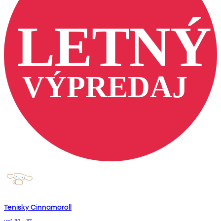
Tenisky Cinnamoroll
veľ. 32 – 37