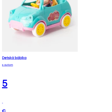
Detská bábika
s autom
5
€