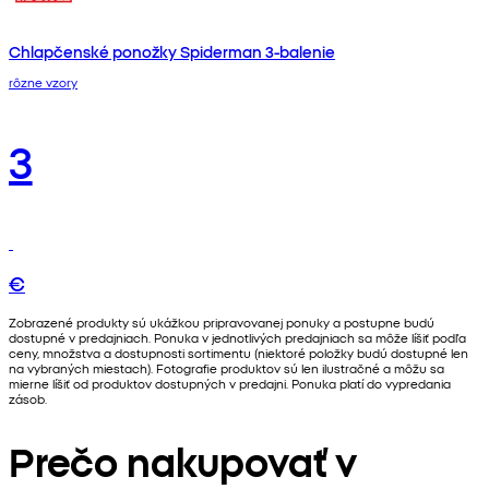
Chlapčenské ponožky Spiderman 3-balenie
rôzne vzory
3
€
Zobrazené produkty sú ukážkou pripravovanej ponuky a postupne budú
dostupné v predajniach. Ponuka v jednotlivých predajniach sa môže líšiť podľa
ceny, množstva a dostupnosti sortimentu (niektoré položky budú dostupné len
na vybraných miestach). Fotografie produktov sú len ilustračné a môžu sa
mierne líšiť od produktov dostupných v predajni. Ponuka platí do vypredania
zásob.
Prečo nakupovať v