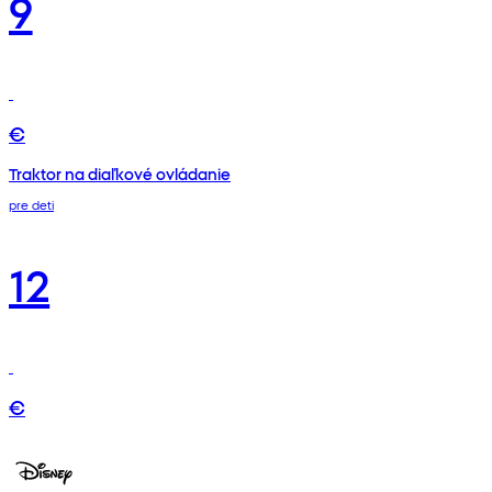
9
€
Traktor na diaľkové ovládanie
pre deti
12
€