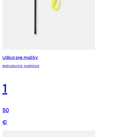
Udica pre mačky
jednoduchá, praktická
1
50
€