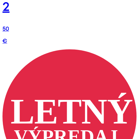
2
50
€