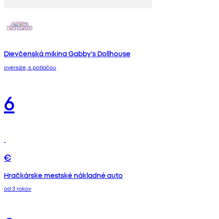
Dievčenská mikina Gabby's Dollhouse
oversize, s potlačou
6
€
Hračkárske mestské nákladné auto
od 3 rokov