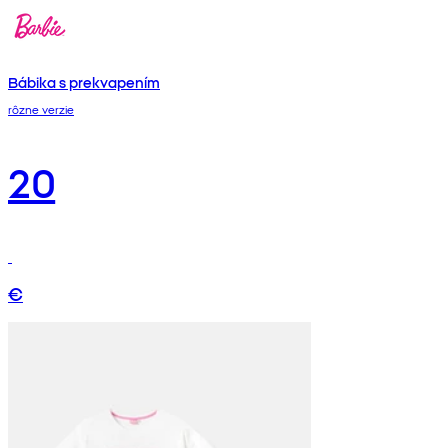
Bábika s prekvapením
rôzne verzie
20
€