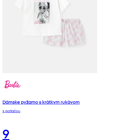
Dámske pyžamo s krátkym rukávom
s potlačou
9