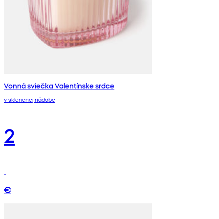
Vonná sviečka Valentínske srdce
v sklenenej nádobe
2
€