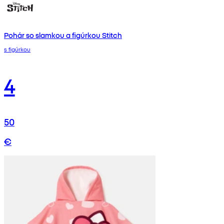
Pohár so slamkou a figúrkou Stitch
s figúrkou
4
50
€