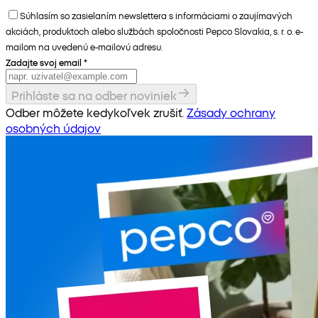
Súhlasím so zasielaním newslettera s informáciami o zaujímavých
akciách, produktoch alebo službách spoločnosti Pepco Slovakia, s. r. o. e-
mailom na uvedenú e-mailovú adresu.
Zadajte svoj email
*
Prihláste sa na odber noviniek
Odber môžete kedykoľvek zrušiť.
Zásady ochrany
osobných údajov