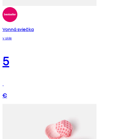
Vonná sviečka
v skle
5
€