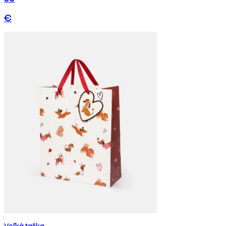
€
Veľká taška