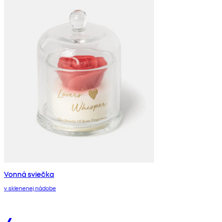
Vonná sviečka
v sklenenej nádobe