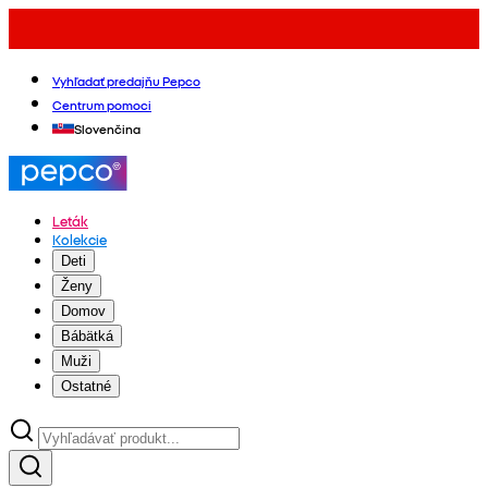
Vyhľadať predajňu Pepco
Centrum pomoci
Slovenčina
Leták
Kolekcie
Deti
Ženy
Domov
Bábätká
Muži
Ostatné