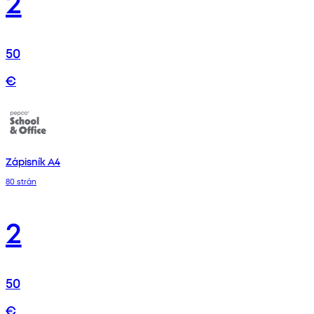
2
50
€
Zápisník A4
80 strán
2
50
€