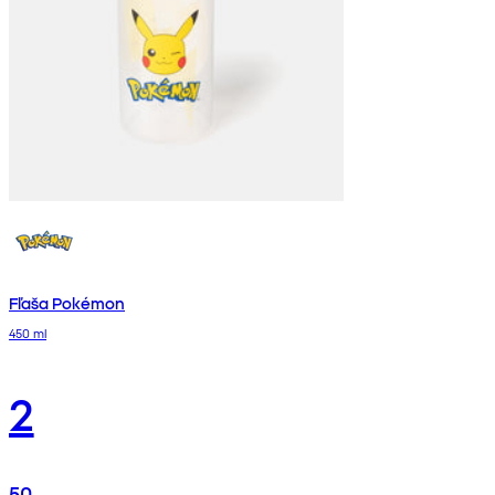
Fľaša Pokémon
450 ml
2
50