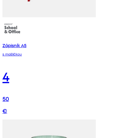
Zápisník A5
s mašličkou
4
50
€