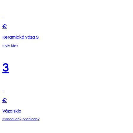
€
Keramická váza S
malý, biely
3
€
Váza sklo
jednoduchý, priehľadný