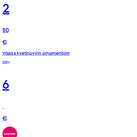
2
50
€
Váza s kvetinovým ornamentom
biely
6
€