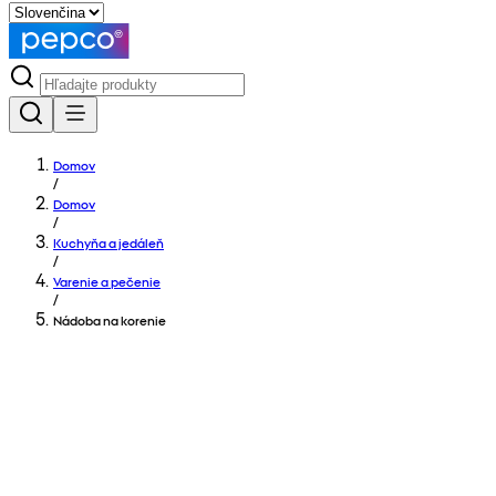
Domov
/
Domov
/
Kuchyňa a jedáleň
/
Varenie a pečenie
/
Nádoba na korenie