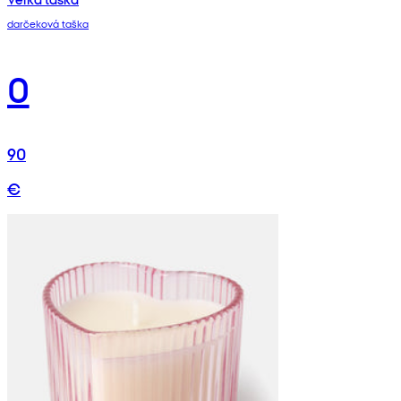
darčeková taška
0
90
€