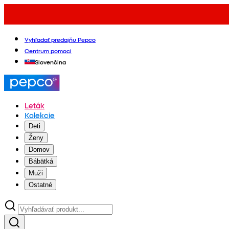
Vyhľadať predajňu Pepco
Centrum pomoci
Slovenčina
Leták
Kolekcie
Deti
Ženy
Domov
Bábätká
Muži
Ostatné