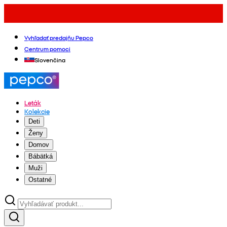
Vyhľadať predajňu Pepco
Centrum pomoci
Slovenčina
Leták
Kolekcie
Deti
Ženy
Domov
Bábätká
Muži
Ostatné