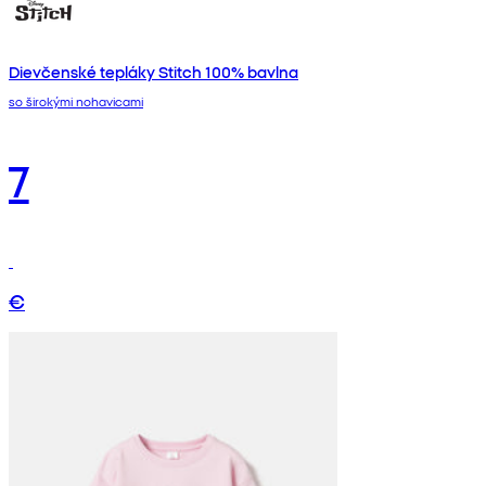
Dievčenské tepláky Stitch 100% bavlna
so širokými nohavicami
7
€