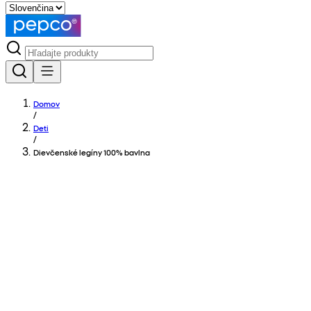
Domov
/
Deti
/
Dievčenské legíny 100% bavlna