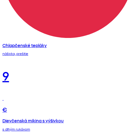
Chlapčenské tepláky
nášivka, prešitie
9
€
Dievčenská mikina s výšivkou
s dlhým rukávom