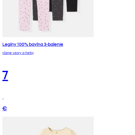
Legíny 100% bavlna 3-balenie
rôzne vzory a farby
7
€