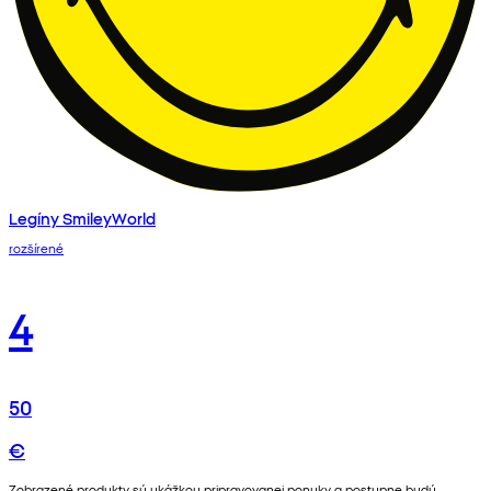
Legíny SmileyWorld
rozšírené
4
50
€
Zobrazené produkty sú ukážkou pripravovanej ponuky a postupne budú