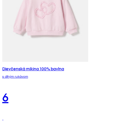
Dievčenská mikina 100% bavlna
s dlhým rukávom
6