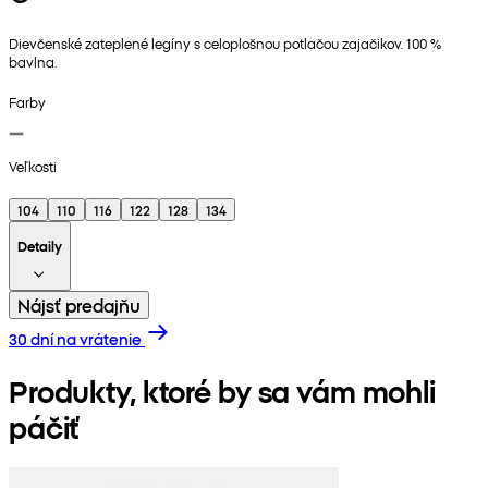
Dievčenské zateplené legíny s celoplošnou potlačou zajačikov. 100 %
bavlna.
Farby
Veľkosti
104
110
116
122
128
134
Detaily
Nájsť predajňu
30 dní na vrátenie
Produkty, ktoré by sa vám mohli
páčiť