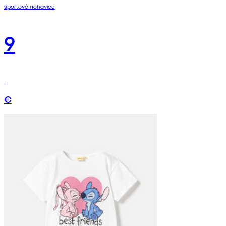
športové nohavice
9
€