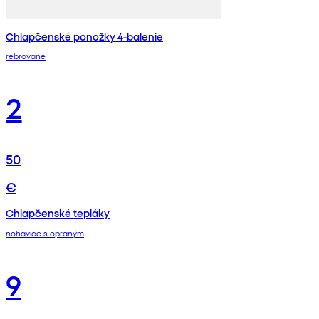
Chlapčenské ponožky 4-balenie
rebrované
2
50
€
Chlapčenské tepláky
nohavice s opraným
9