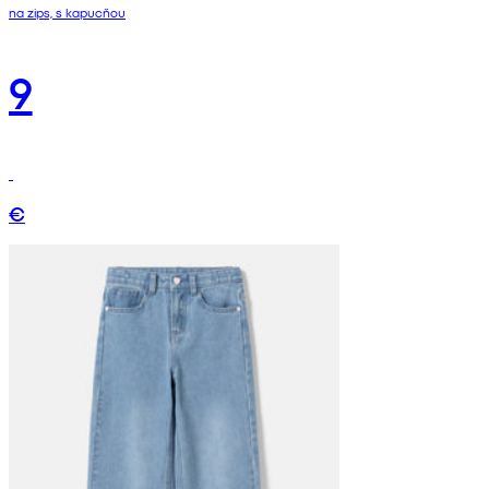
na zips, s kapucňou
9
€