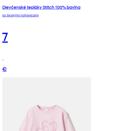
Dievčenské tepláky Stitch 100% bavlna
so širokými nohavicami
7
€