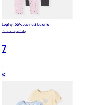
Legíny 100% bavlna 3-balenie
rôzne vzory a farby
7
€