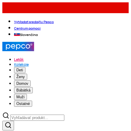
Vyhľadať predajňu Pepco
Centrum pomoci
Slovenčina
Leták
Kolekcie
Deti
Ženy
Domov
Bábätká
Muži
Ostatné