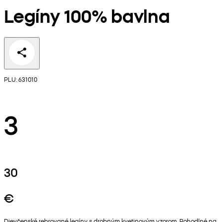
Legíny 100% bavlna
PLU: 631010
3
30
€
Dievčenské rebrované legíny s drobným kvetinovým vzorom. Pohodlné na