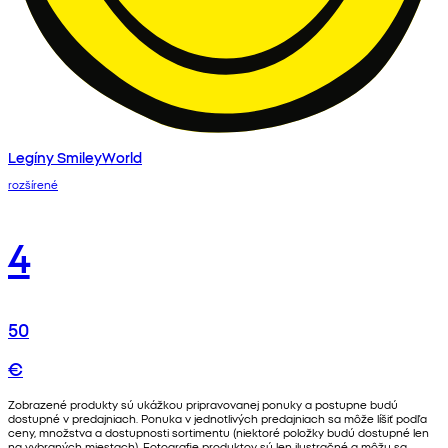
Legíny SmileyWorld
rozšírené
4
50
€
Zobrazené produkty sú ukážkou pripravovanej ponuky a postupne budú
dostupné v predajniach. Ponuka v jednotlivých predajniach sa môže líšiť podľa
ceny, množstva a dostupnosti sortimentu (niektoré položky budú dostupné len
na vybraných miestach). Fotografie produktov sú len ilustračné a môžu sa