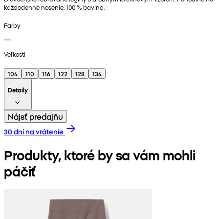
každodenné nosenie. 100 % bavlna.
Farby
Veľkosti
104
110
116
122
128
134
Detaily
Nájsť predajňu
30 dní na vrátenie
Produkty, ktoré by sa vám mohli
páčiť