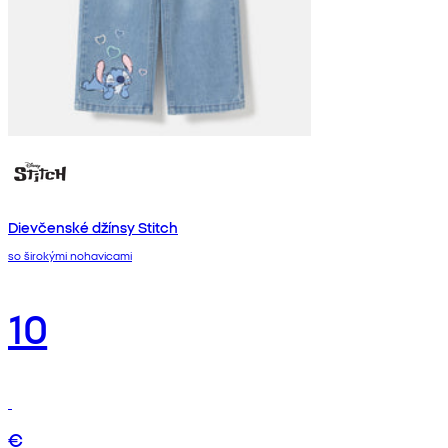
Dievčenské džínsy Stitch
so širokými nohavicami
10
€