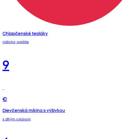
Chlapčenské tepláky
nášivka, prešitie
9
€
Dievčenská mikina s výšivkou
s dlhým rukávom