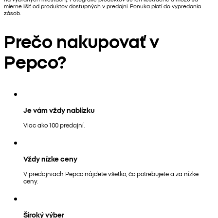
mierne líšiť od produktov dostupných v predajni. Ponuka platí do vypredania
zásob.
Prečo nakupovať v
Pepco?
Je vám vždy nablízku
Viac ako 100 predajní.
Vždy nízke ceny
V predajniach Pepco nájdete všetko, čo potrebujete a za nízke
ceny.
Široký výber