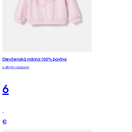
Dievčenská mikina 100% bavlna
s dlhým rukávom
6
€