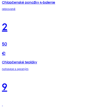
Chlapčenské ponožky 4-balenie
rebrované
2
50
€
Chlapčenské tepláky
nohavice s opraným
9