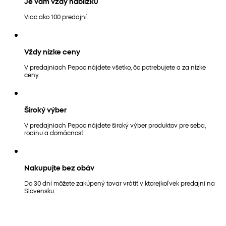
Je vám vždy nablízku
Viac ako 100 predajní.
Vždy nízke ceny
V predajniach Pepco nájdete všetko, čo potrebujete a za nízke
ceny.
Široký výber
V predajniach Pepco nájdete široký výber produktov pre seba,
rodinu a domácnosť.
Nakupujte bez obáv
Do 30 dní môžete zakúpený tovar vrátiť v ktorejkoľvek predajni na
Slovensku.