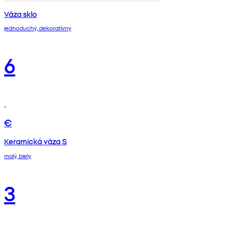
Váza sklo
jednoduchý, dekoratívny
6
€
Keramická váza S
malý, biely
3