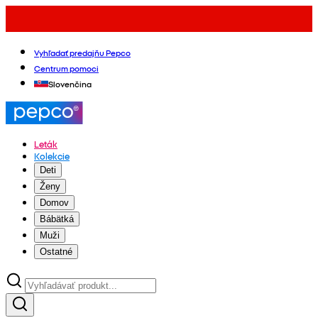
Vyhľadať predajňu Pepco
Centrum pomoci
Slovenčina
Leták
Kolekcie
Deti
Ženy
Domov
Bábätká
Muži
Ostatné