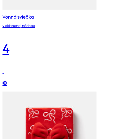
Vonná sviečka
v sklenenej nádobe
4
€