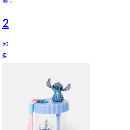
450 ml
2
50
€