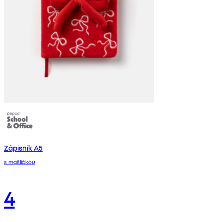
Zápisník A5
s mašličkou
4