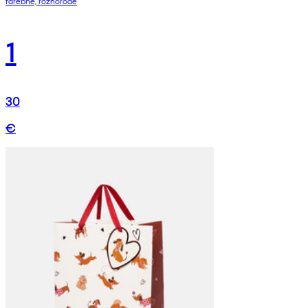
farebné, rôznorodé
1
30
€