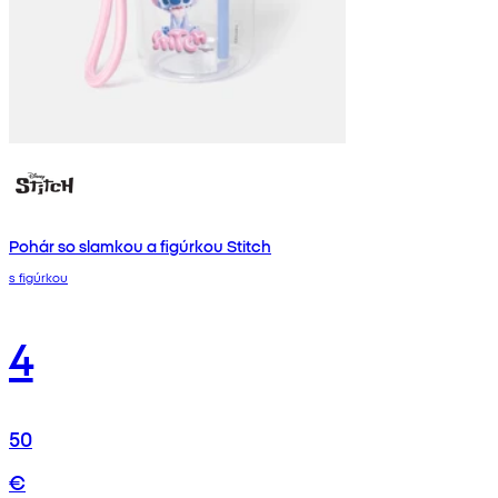
Pohár so slamkou a figúrkou Stitch
s figúrkou
4
50
€