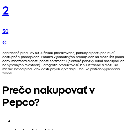
2
50
€
Zobrazené produkty sú ukážkou pripravovanej ponuky a postupne budú
dostupné v predajniach. Ponuka v jednotlivých predajniach sa môže líšiť podľa
ceny, množstva a dostupnosti sortimentu (niektoré položky budú dostupné len
na vybraných miestach). Fotografie produktov sú len ilustračné a môžu sa
mierne líšiť od produktov dostupných v predajni. Ponuka platí do vypredania
zásob.
Prečo nakupovať v
Pepco?