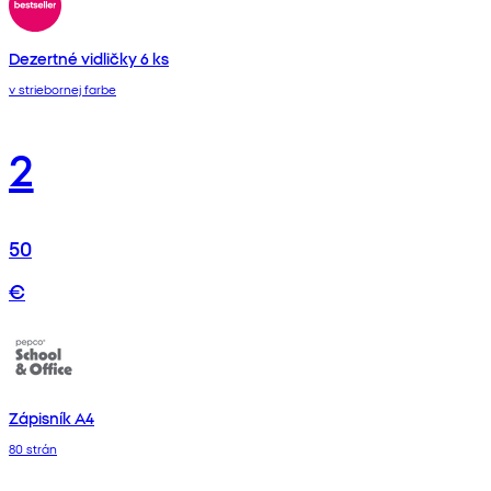
Dezertné vidličky 6 ks
v striebornej farbe
2
50
€
Zápisník A4
80 strán