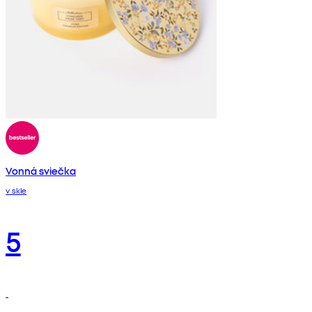
Vonná sviečka
v skle
5