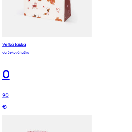
Veľká taška
darčeková taška
0
90
€