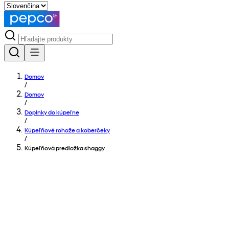
Domov
/
Domov
/
Doplnky do kúpeľne
/
Kúpeľňové rohože a koberčeky
/
Kúpeľňová predložka shaggy