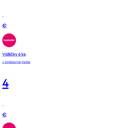
€
Vidličky 6 ks
v striebornej farbe
4
€