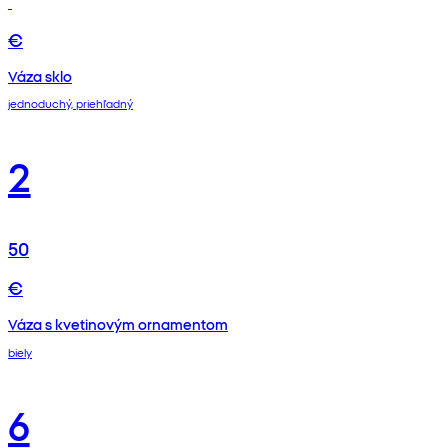
€
Váza sklo
jednoduchý, priehľadný
2
50
€
Váza s kvetinovým ornamentom
biely
6