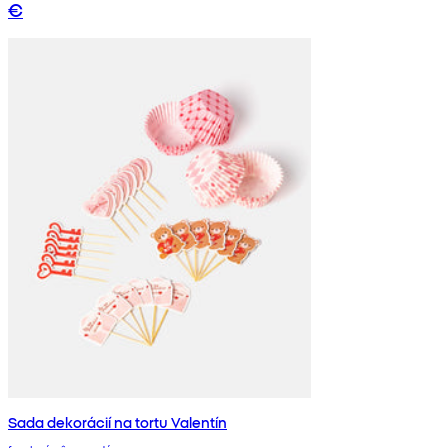
€
Sada dekorácií na tortu Valentín