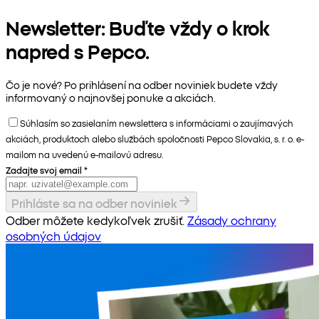
Newsletter: Buďte vždy o krok
napred s Pepco.
Čo je nové? Po prihlásení na odber noviniek budete vždy
informovaný o najnovšej ponuke a akciách.
Súhlasím so zasielaním newslettera s informáciami o zaujímavých
akciách, produktoch alebo službách spoločnosti Pepco Slovakia, s. r. o. e-
mailom na uvedenú e-mailovú adresu.
Zadajte svoj email
*
Prihláste sa na odber noviniek
Odber môžete kedykoľvek zrušiť.
Zásady ochrany
osobných údajov