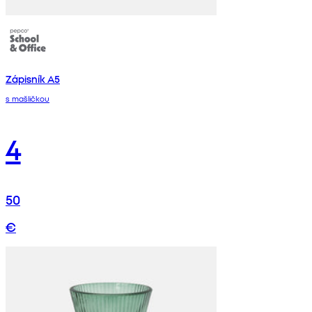
Zápisník A5
s mašličkou
4
50
€