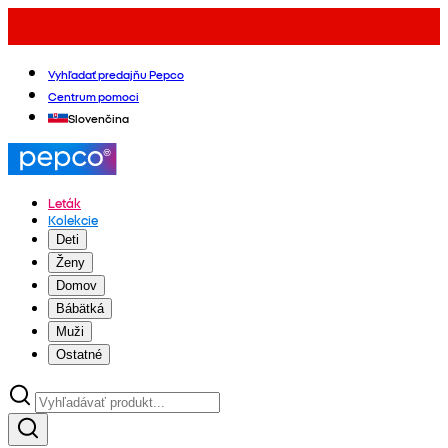
Vyhľadať predajňu Pepco
Centrum pomoci
Slovenčina
Leták
Kolekcie
Deti
Ženy
Domov
Bábätká
Muži
Ostatné