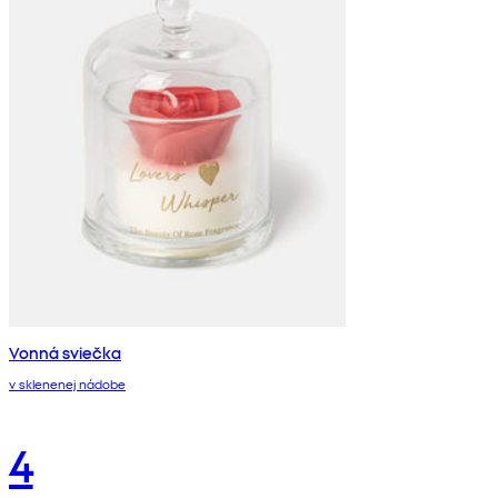
Vonná sviečka
v sklenenej nádobe
4