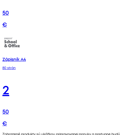
50
€
Zápisník A4
80 strán
2
50
€
Zobrazené produkty sú ukážkou pripravovanej ponuky a postupne budú