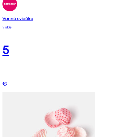
Vonná sviečka
v skle
5
€