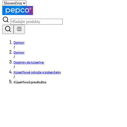
Domov
/
Domov
/
Doplnky do kúpeľne
/
Kúpeľňové rohože a koberčeky
/
Kúpeľňová predložka