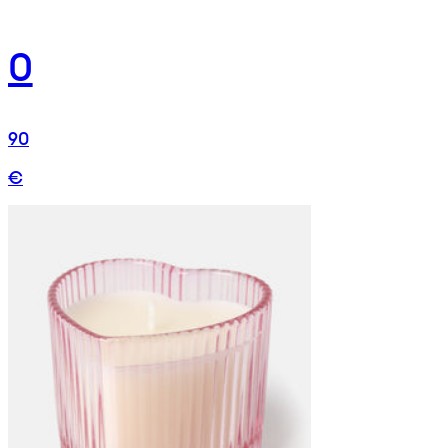
0
90
€