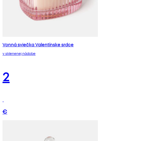
Vonná sviečka Valentínske srdce
v sklenenej nádobe
2
€