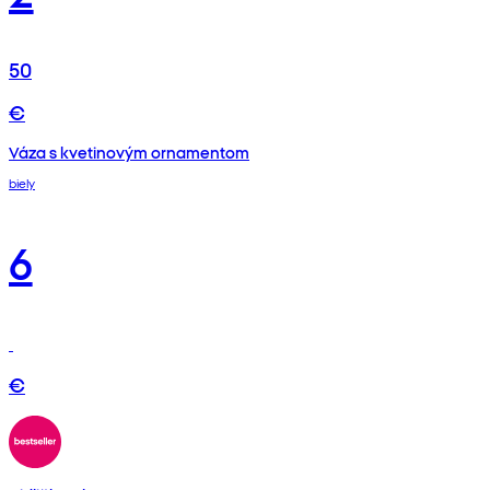
50
€
Váza s kvetinovým ornamentom
biely
6
€