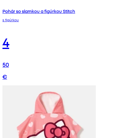
Pohár so slamkou a figúrkou Stitch
s figúrkou
4
50
€