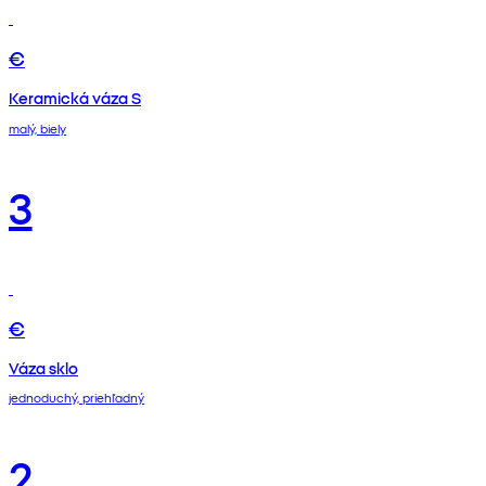
€
Keramická váza S
malý, biely
3
€
Váza sklo
jednoduchý, priehľadný
2