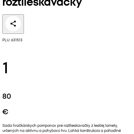
roztlieskavačky
PLU: 631513
1
80
€
Sada hračkárskych pomponov pre roztlieskavačky z lesklej lamety,
určených na aktívnu a pohybovú hru. Ľahká konštrukcia a pohodlné