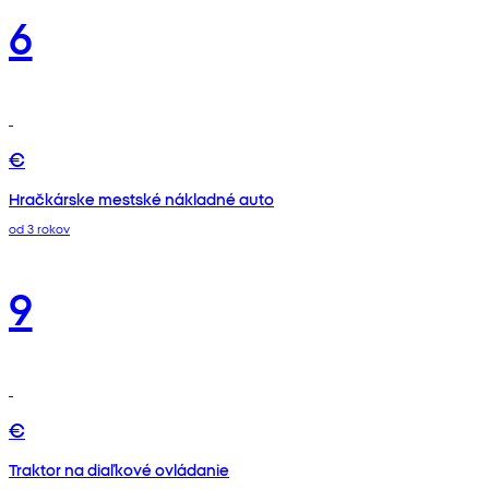
6
€
Hračkárske mestské nákladné auto
od 3 rokov
9
€
Traktor na diaľkové ovládanie