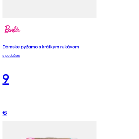
Dámske pyžamo s krátkym rukávom
s potlačou
9
€