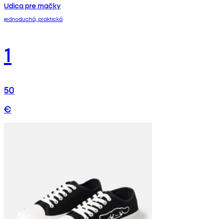
Udica pre mačky
jednoduchá, praktická
1
50
€