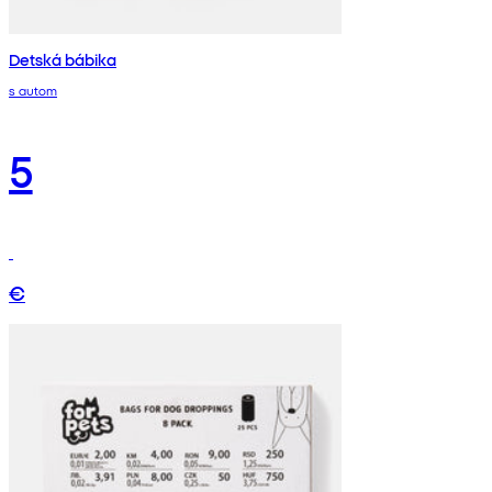
Detská bábika
s autom
5
€