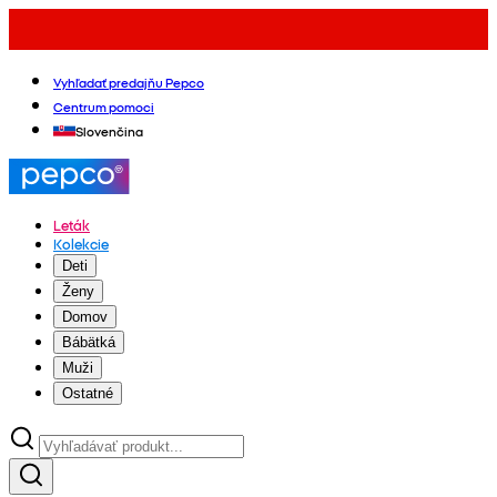
Vyhľadať predajňu Pepco
Centrum pomoci
Slovenčina
Leták
Kolekcie
Deti
Ženy
Domov
Bábätká
Muži
Ostatné