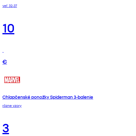
veľ. 32-37
10
€
Chlapčenské ponožky Spiderman 3-balenie
rôzne vzory
3