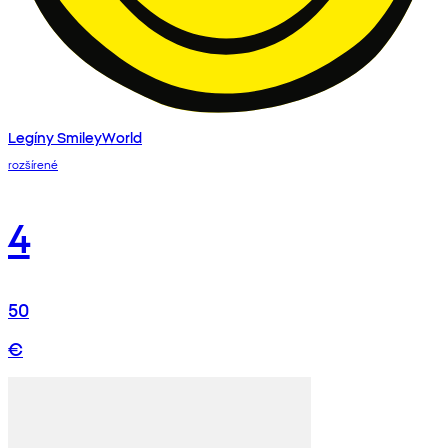
Legíny SmileyWorld
rozšírené
4
50
€