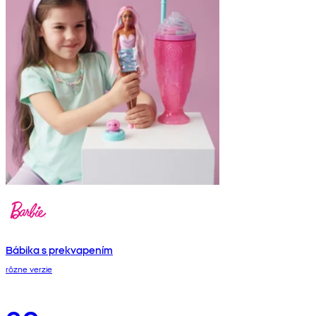
Bábika s prekvapením
rôzne verzie