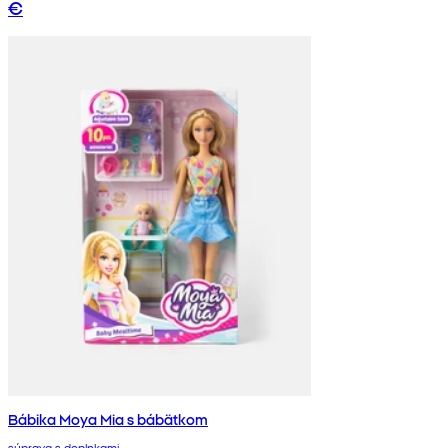
€
Bábika Moya Mia s bábätkom
súprava s doplnkami