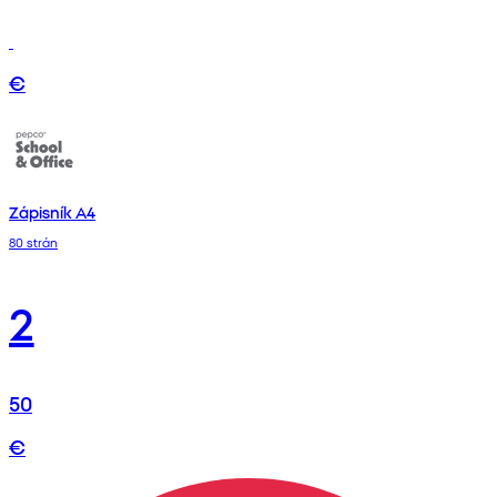
€
Zápisník A4
80 strán
2
50
€