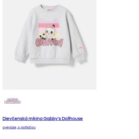
Dievčenská mikina Gabby's Dollhouse
oversize, s potlačou