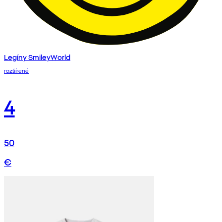
Legíny SmileyWorld
rozšírené
4
50
€