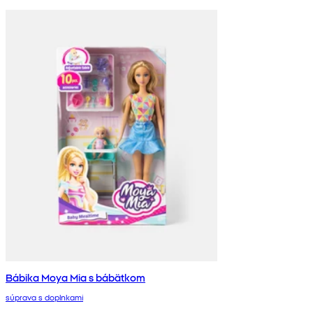
Bábika Moya Mia s bábätkom
súprava s doplnkami