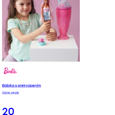
Bábika s prekvapením
rôzne verzie
20