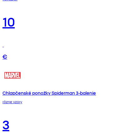
10
€
Chlapčenské ponožky Spiderman 3-balenie
rôzne vzory
3