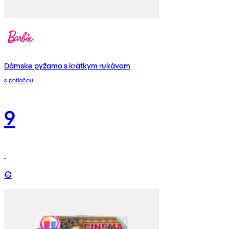
Dámske pyžamo s krátkym rukávom
s potlačou
9
€