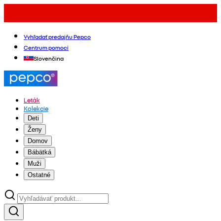
Vyhľadať predajňu Pepco
Centrum pomoci
Slovenčina
Leták
Kolekcie
Deti
Ženy
Domov
Bábätká
Muži
Ostatné