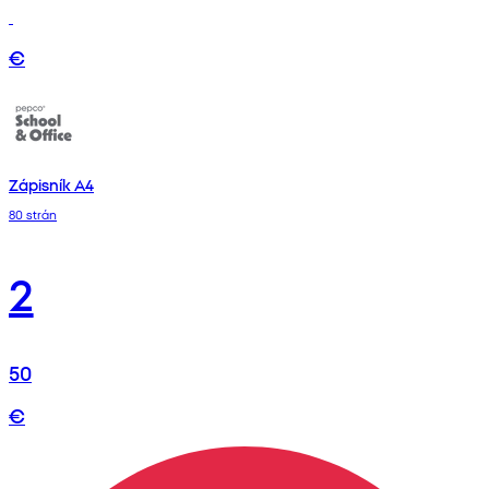
€
Zápisník A4
80 strán
2
50
€