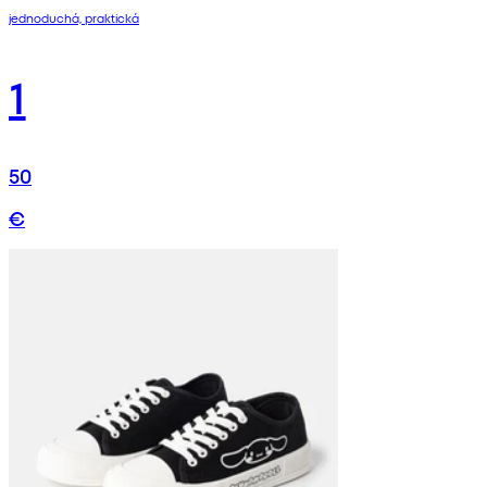
jednoduchá, praktická
1
50
€