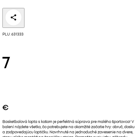
PLU: 631333
7
€
Basketbalová lopta s košom je perfektná súprava pre malého športovca! V
balení nájdete všetko, čo potrebujete na okamžité začatie hry: obruč, dosku
a zodpovedajúcu loptičku. Navrhnuté na jednoduché zavesenie na dvere,
stenu alebo montáž na špeciálny stojan. Premeňte svoju izbu, záhradu