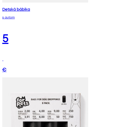
Detská bábika
s autom
5
€