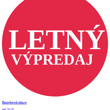
Športová obuv
veľ. 32-37