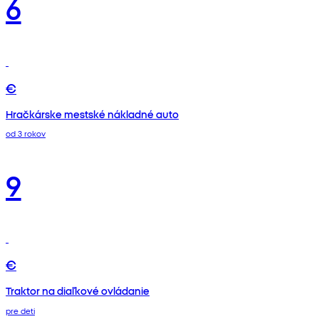
6
€
Hračkárske mestské nákladné auto
od 3 rokov
9
€
Traktor na diaľkové ovládanie
pre deti