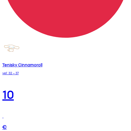
Tenisky Cinnamoroll
veľ. 32 – 37
10
€