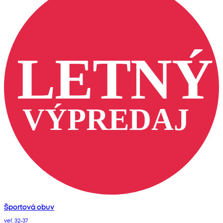
Športová obuv
veľ. 32-37