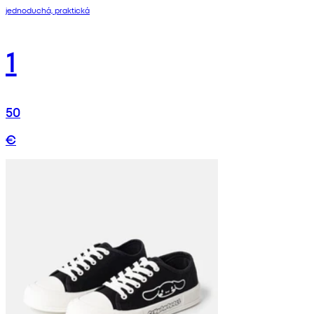
jednoduchá, praktická
1
50
€