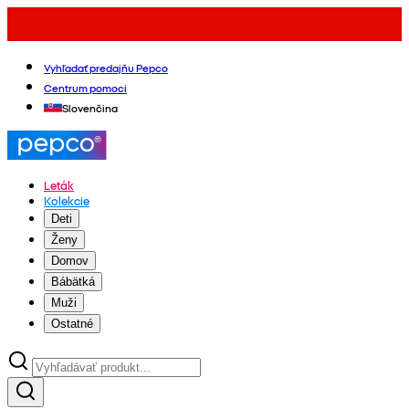
Vyhľadať predajňu Pepco
Centrum pomoci
Slovenčina
Leták
Kolekcie
Deti
Ženy
Domov
Bábätká
Muži
Ostatné