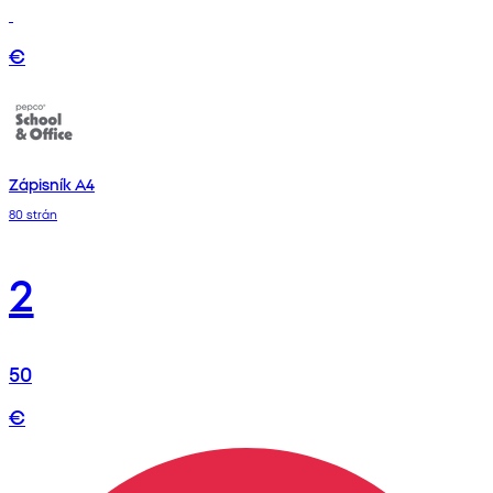
€
Zápisník A4
80 strán
2
50
€