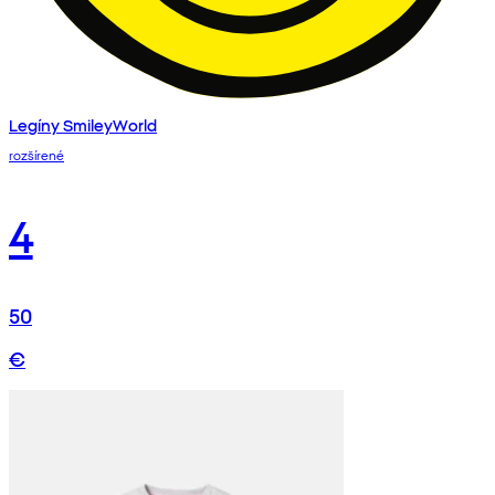
Legíny SmileyWorld
rozšírené
4
50
€