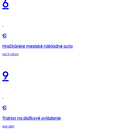
6
€
Hračkárske mestské nákladné auto
od 3 rokov
9
€
Traktor na diaľkové ovládanie
pre deti