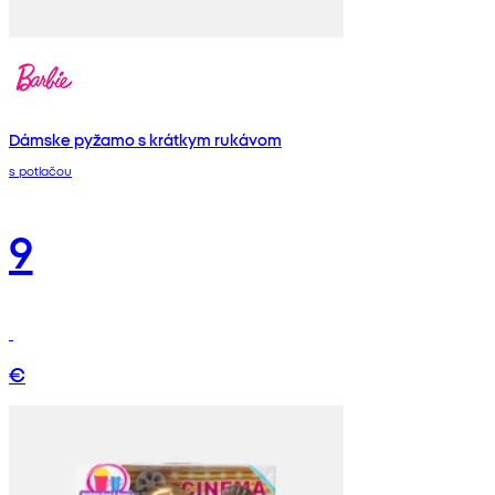
Dámske pyžamo s krátkym rukávom
s potlačou
9
€