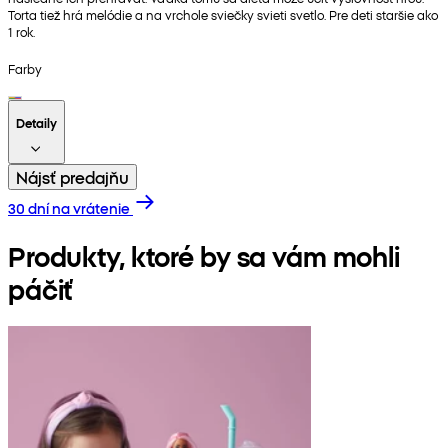
Torta tiež hrá melódie a na vrchole sviečky svieti svetlo. Pre deti staršie ako
1 rok.
Farby
Detaily
Nájsť predajňu
30 dní na vrátenie
Produkty, ktoré by sa vám mohli
páčiť