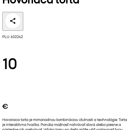
PLU: 632242
10
€
Hovoriaca torta je mimoriadnou kombináciou útulnosti a technológie. Torta
je interaktívna hračka. Ponúka možnosť nahrávať slová alebo piesne a
následne ich prehrávať. Vďaka tomu sa dieťa môže učiť výslovnosť hrou.