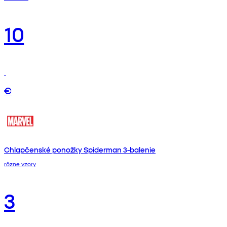
10
€
Chlapčenské ponožky Spiderman 3-balenie
rôzne vzory
3