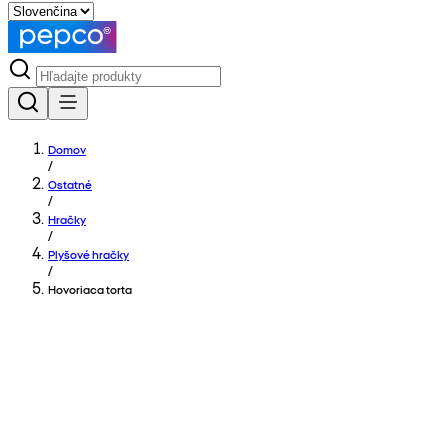
Domov
/
Ostatné
/
Hračky
/
Plyšové hračky
/
Hovoriaca torta