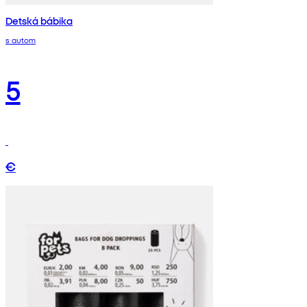
Detská bábika
s autom
5
€