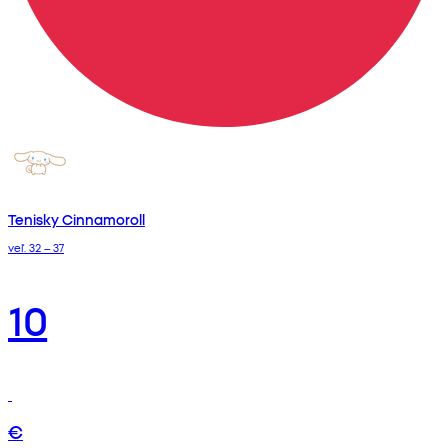
Tenisky Cinnamoroll
veľ. 32 – 37
10
€