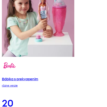
Bábika s prekvapením
rôzne verzie
20