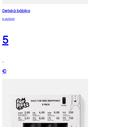
Detská bábika
s autom
5
€