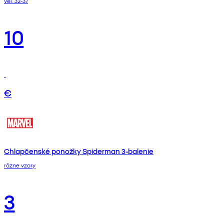
veľ. 32-37
10
€
Chlapčenské ponožky Spiderman 3-balenie
rôzne vzory
3