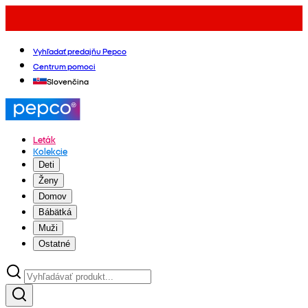
Vyhľadať predajňu Pepco
Centrum pomoci
Slovenčina
Leták
Kolekcie
Deti
Ženy
Domov
Bábätká
Muži
Ostatné