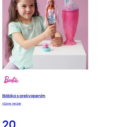
Bábika s prekvapením
rôzne verzie
20