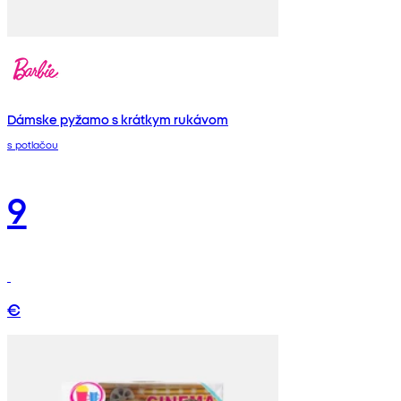
Dámske pyžamo s krátkym rukávom
s potlačou
9
€