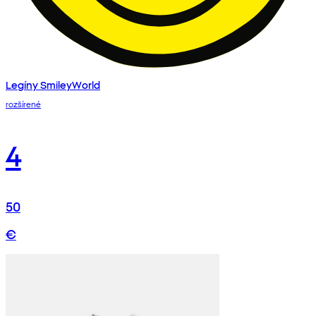
Legíny SmileyWorld
rozšírené
4
50
€