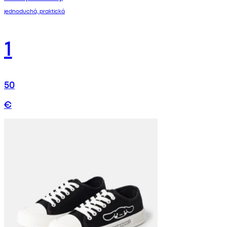
jednoduchá, praktická
1
50
€