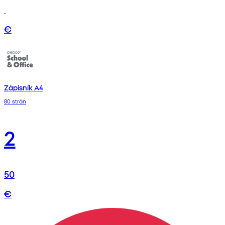
€
Zápisník A4
80 strán
2
50
€