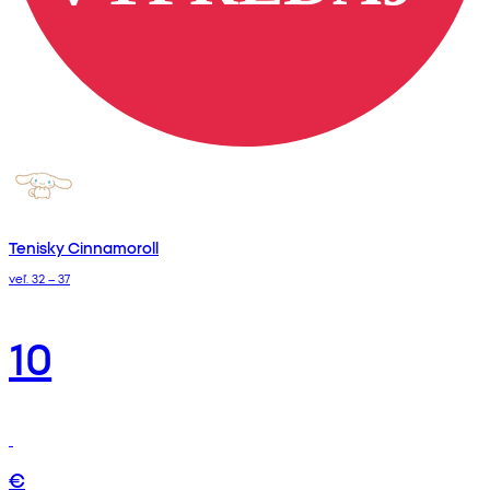
Tenisky Cinnamoroll
veľ. 32 – 37
10
€