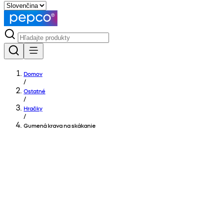
Domov
/
Ostatné
/
Hračky
/
Gumená krava na skákanie