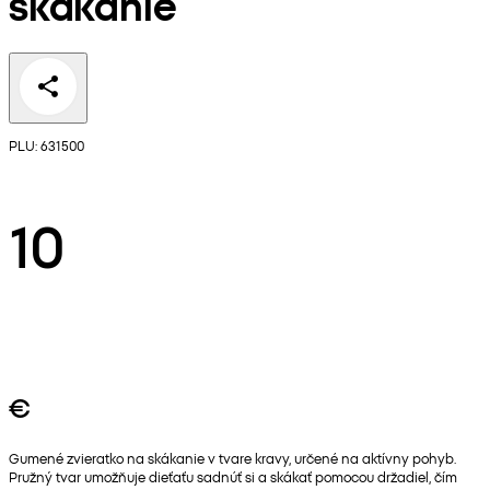
skákanie
PLU: 631500
10
€
Gumené zvieratko na skákanie v tvare kravy, určené na aktívny pohyb.
Pružný tvar umožňuje dieťaťu sadnúť si a skákať pomocou držadiel, čím