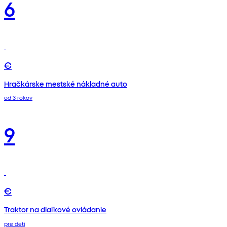
6
€
Hračkárske mestské nákladné auto
od 3 rokov
9
€
Traktor na diaľkové ovládanie
pre deti