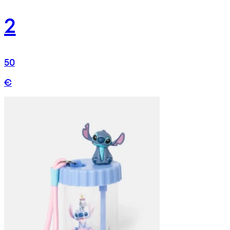
2
50
€