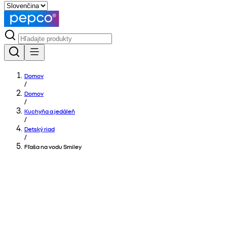
Domov
/
Domov
/
Kuchyňa a jedáleň
/
Detský riad
/
Fľaša na vodu Smiley