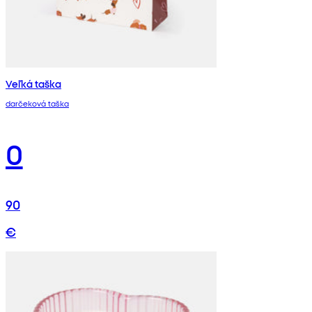
Veľká taška
darčeková taška
0
90
€