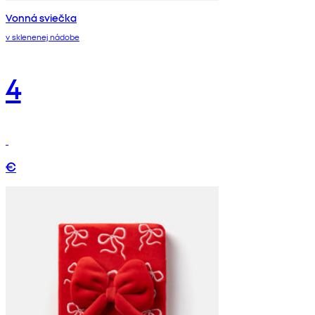
Vonná sviečka
v sklenenej nádobe
4
€