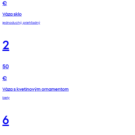
€
Váza sklo
jednoduchý, priehľadný
2
50
€
Váza s kvetinovým ornamentom
biely
6