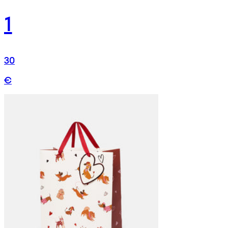
1
30
€