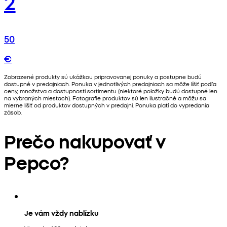
2
50
€
Zobrazené produkty sú ukážkou pripravovanej ponuky a postupne budú
dostupné v predajniach. Ponuka v jednotlivých predajniach sa môže líšiť podľa
ceny, množstva a dostupnosti sortimentu (niektoré položky budú dostupné len
na vybraných miestach). Fotografie produktov sú len ilustračné a môžu sa
mierne líšiť od produktov dostupných v predajni. Ponuka platí do vypredania
zásob.
Prečo nakupovať v
Pepco?
Je vám vždy nablízku