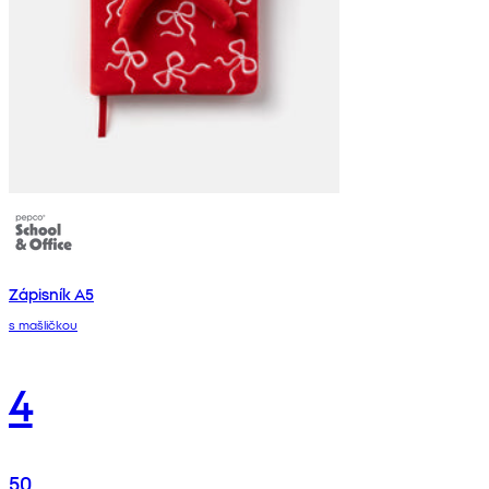
Zápisník A5
s mašličkou
4
50