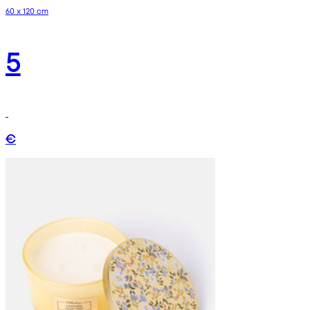
60 x 120 cm
5
€