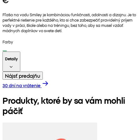
Fľaša na vodu Smiley je kombináciou funkčnosti, odolnosti a dizajnu. Je to
perfektné riešenie pre každého, kto si chce zabezpečiť pravidelný príjem
vody v práci, škole alebo na tréningu, bez toho, aby sa musel vzdať
módnych doplnkov vo svete detí.
Farby
Detaily
Nájsť predajňu
30 dní na vrátenie
Produkty, ktoré by sa vám mohli
páčiť