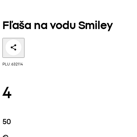
Fľaša na vodu Smiley
PLU: 632114
4
50
€