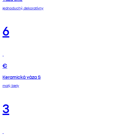
jednoduchý, dekoratívny
6
€
Keramická váza S
malý, biely
3