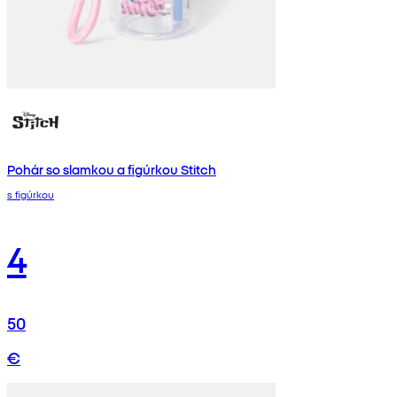
Pohár so slamkou a figúrkou Stitch
s figúrkou
4
50
€