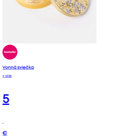
Vonná sviečka
v skle
5
€