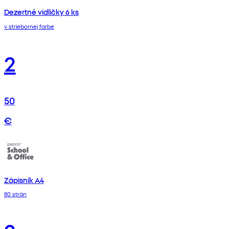
Dezertné vidličky 6 ks
v striebornej farbe
2
50
€
Zápisník A4
80 strán