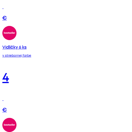
€
Vidličky 6 ks
v striebornej farbe
4
€