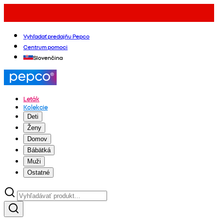
Vyhľadať predajňu Pepco
Centrum pomoci
Slovenčina
Leták
Kolekcie
Deti
Ženy
Domov
Bábätká
Muži
Ostatné