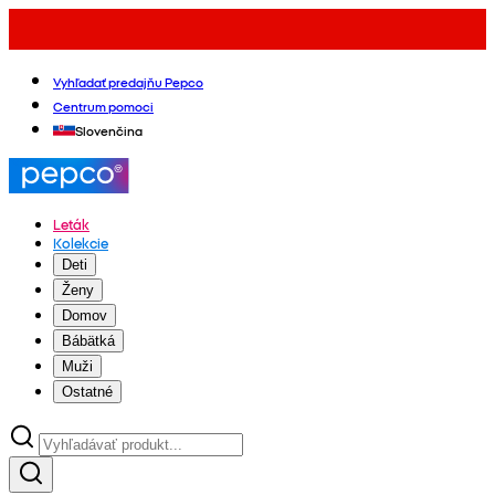
Vyhľadať predajňu Pepco
Centrum pomoci
Slovenčina
Leták
Kolekcie
Deti
Ženy
Domov
Bábätká
Muži
Ostatné