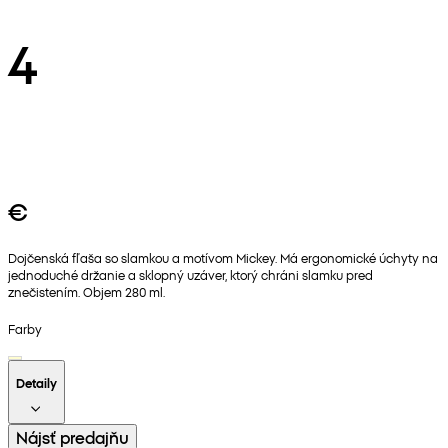
4
€
Dojčenská fľaša so slamkou a motívom Mickey. Má ergonomické úchyty na
jednoduché držanie a sklopný uzáver, ktorý chráni slamku pred
znečistením. Objem 280 ml.
Farby
Detaily
Nájsť predajňu