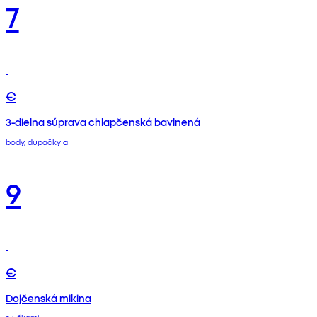
7
€
3-dielna súprava chlapčenská bavlnená
body, dupačky a
9
€
Dojčenská mikina