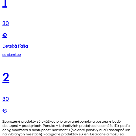
1
30
€
Detská fľaša
so slamkou
2
30
€
Zobrazené produkty sú ukážkou pripravovanej ponuky a postupne budú
dostupné v predajniach. Ponuka v jednotlivých predajniach sa môže líšiť podľa
ceny, množstva a dostupnosti sortimentu (niektoré položky budú dostupné len
na vybraných miestach). Fotografie produktov sú len ilustračné a môžu sa