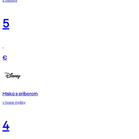
s uškami
5
€
Miska s príborom
v tvare myšky
4