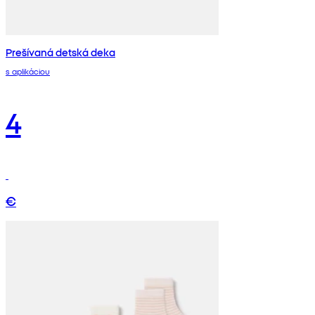
Prešívaná detská deka
s aplikáciou
4
€