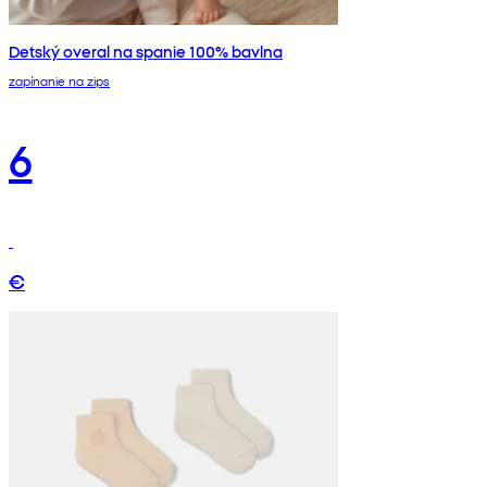
Detský overal na spanie 100% bavlna
zapínanie na zips
6
€