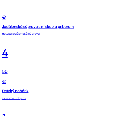
€
Jedálenská súprava s miskou a príborom
detská jedálenská súprava
4
50
€
Detský pohárik
s dvoma úchytmi