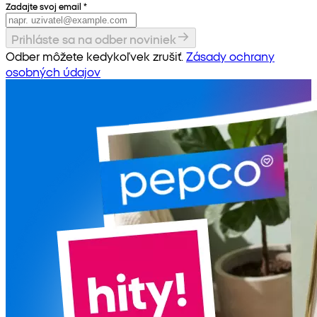
Zadajte svoj email
*
Prihláste sa na odber noviniek
Odber môžete kedykoľvek zrušiť.
Zásady ochrany
osobných údajov