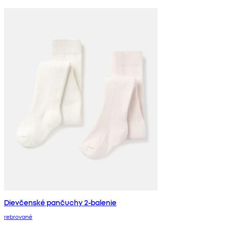
Dievčenské pančuchy 2-balenie
rebrované