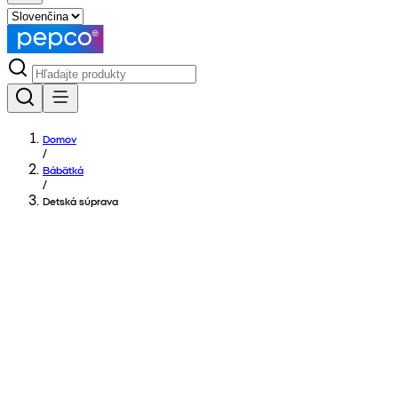
Domov
/
Bábätká
/
Detská súprava