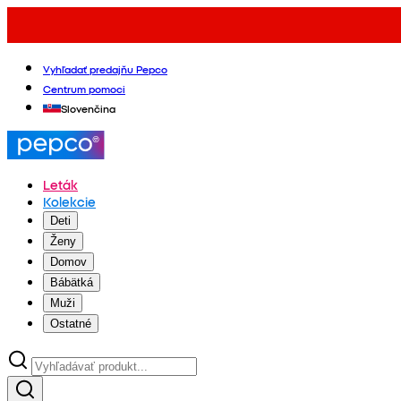
Vyhľadať predajňu Pepco
Centrum pomoci
Slovenčina
Leták
Kolekcie
Deti
Ženy
Domov
Bábätká
Muži
Ostatné