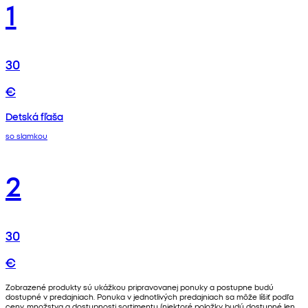
1
30
€
Detská fľaša
so slamkou
2
30
€
Zobrazené produkty sú ukážkou pripravovanej ponuky a postupne budú
dostupné v predajniach. Ponuka v jednotlivých predajniach sa môže líšiť podľa
ceny, množstva a dostupnosti sortimentu (niektoré položky budú dostupné len