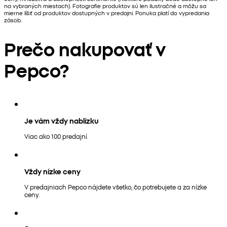
na vybraných miestach). Fotografie produktov sú len ilustračné a môžu sa
mierne líšiť od produktov dostupných v predajni. Ponuka platí do vypredania
zásob.
Prečo nakupovať v
Pepco?
Je vám vždy nablízku
Viac ako 100 predajní.
Vždy nízke ceny
V predajniach Pepco nájdete všetko, čo potrebujete a za nízke
ceny.