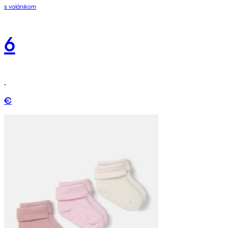
s volánikom
6
€