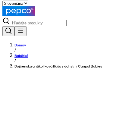
Domov
/
Bábätká
/
Dojčenská antikoliková fľaša s úchytmi Canpol Babies