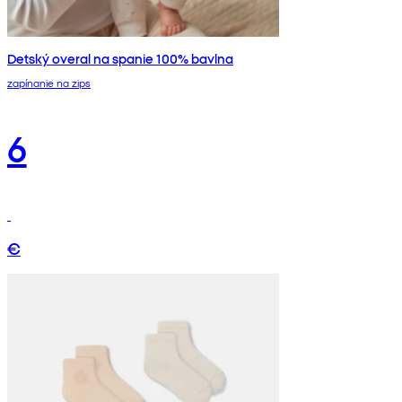
Detský overal na spanie 100% bavlna
zapínanie na zips
6
€