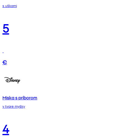
s uškami
5
€
Miska s príborom
v tvare myšky
4