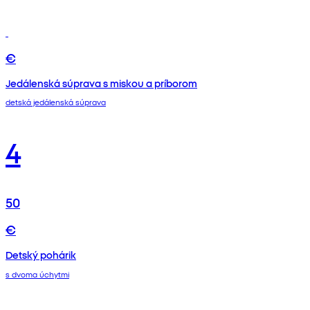
€
Jedálenská súprava s miskou a príborom
detská jedálenská súprava
4
50
€
Detský pohárik
s dvoma úchytmi