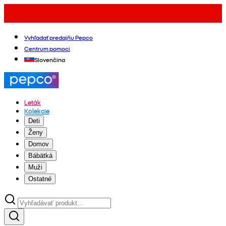
Vyhľadať predajňu Pepco
Centrum pomoci
Slovenčina
Leták
Kolekcie
Deti
Ženy
Domov
Bábätká
Muži
Ostatné