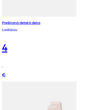
Prešívaná detská deka
s aplikáciou
4
€