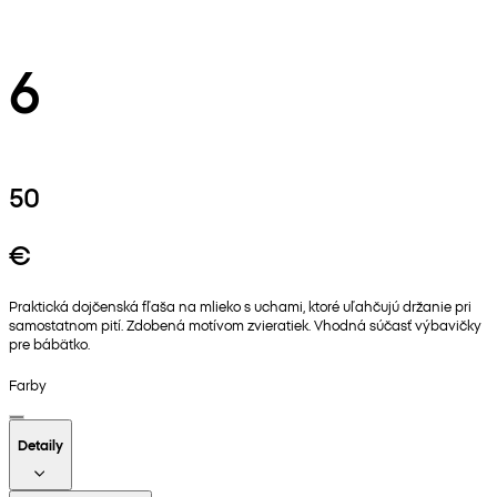
6
50
€
Praktická dojčenská fľaša na mlieko s uchami, ktoré uľahčujú držanie pri
samostatnom pití. Zdobená motívom zvieratiek. Vhodná súčasť výbavičky
pre bábätko.
Farby
Detaily