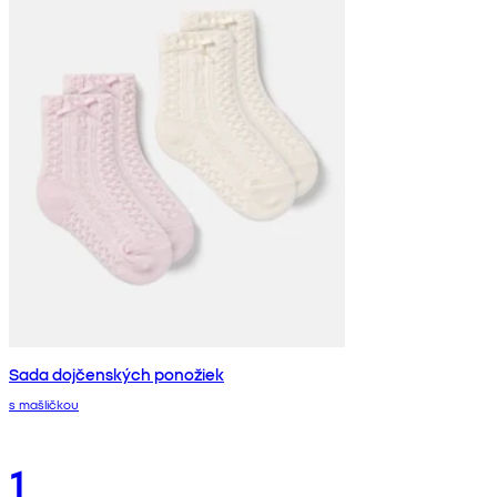
Sada dojčenských ponožiek
s mašličkou
1