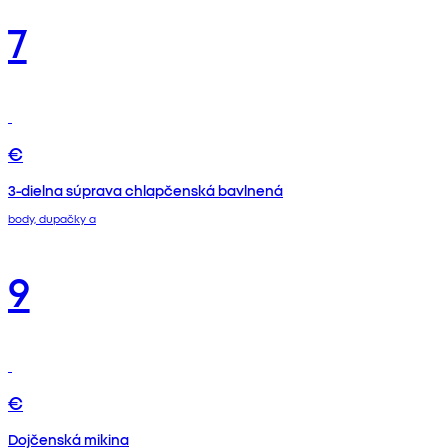
7
€
3-dielna súprava chlapčenská bavlnená
body, dupačky a
9
€
Dojčenská mikina