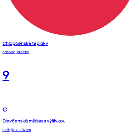
Chlapčenské tepláky
nášivka, prešitie
9
€
Dievčenská mikina s výšivkou
s dlhým rukávom