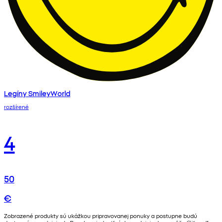
Legíny SmileyWorld
rozšírené
4
50
€
Zobrazené produkty sú ukážkou pripravovanej ponuky a postupne budú