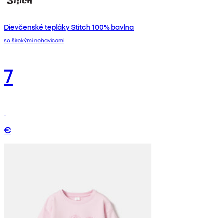
Dievčenské tepláky Stitch 100% bavlna
so širokými nohavicami
7
€