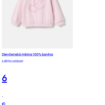
Dievčenská mikina 100% bavlna
s dlhým rukávom
6
€