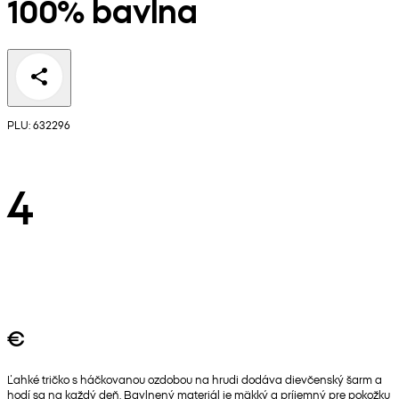
100% bavlna
PLU: 632296
4
€
Ľahké tričko s háčkovanou ozdobou na hrudi dodáva dievčenský šarm a
hodí sa na každý deň. Bavlnený materiál je mäkký a príjemný pre pokožku