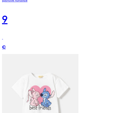
športové nohavice
9
€