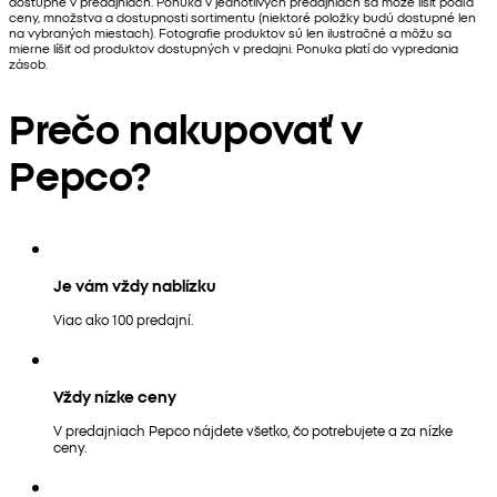
dostupné v predajniach. Ponuka v jednotlivých predajniach sa môže líšiť podľa
ceny, množstva a dostupnosti sortimentu (niektoré položky budú dostupné len
na vybraných miestach). Fotografie produktov sú len ilustračné a môžu sa
mierne líšiť od produktov dostupných v predajni. Ponuka platí do vypredania
zásob.
Prečo nakupovať v
Pepco?
Je vám vždy nablízku
Viac ako 100 predajní.
Vždy nízke ceny
V predajniach Pepco nájdete všetko, čo potrebujete a za nízke
ceny.