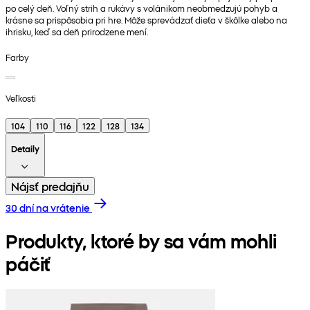
po celý deň. Voľný strih a rukávy s volánikom neobmedzujú pohyb a
krásne sa prispôsobia pri hre. Môže sprevádzať dieťa v škôlke alebo na
ihrisku, keď sa deň prirodzene mení.
Farby
Veľkosti
104
110
116
122
128
134
Detaily
Nájsť predajňu
30 dní na vrátenie
Produkty, ktoré by sa vám mohli
páčiť