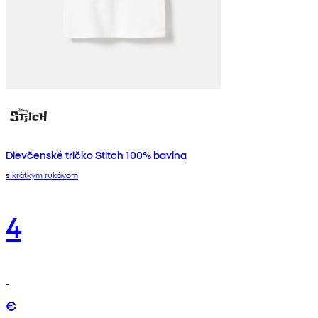
Dievčenské tričko Stitch 100% bavlna
s krátkym rukávom
4
€