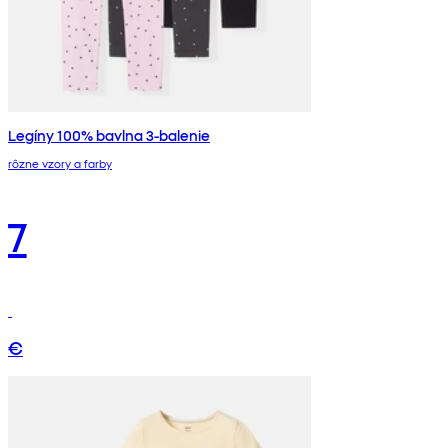
Legíny 100% bavlna 3-balenie
rôzne vzory a farby
7
€