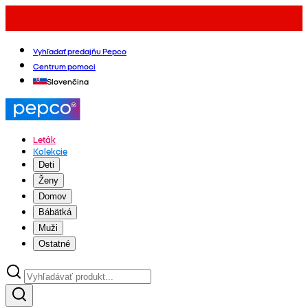
Vyhľadať predajňu Pepco
Centrum pomoci
Slovenčina
Leták
Kolekcie
Deti
Ženy
Domov
Bábätká
Muži
Ostatné