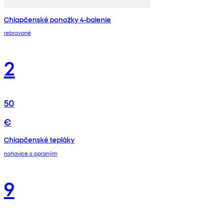
Chlapčenské ponožky 4-balenie
rebrované
2
50
€
Chlapčenské tepláky
nohavice s opraným
9