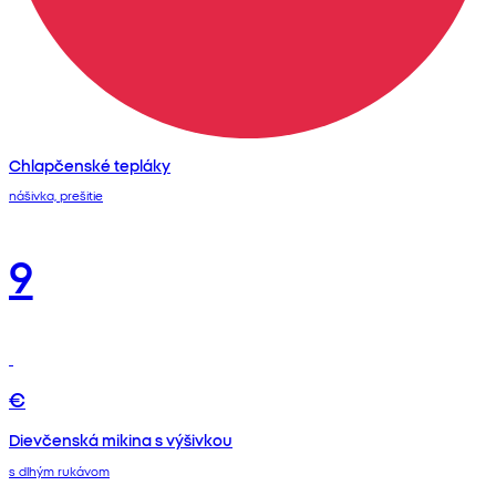
Chlapčenské tepláky
nášivka, prešitie
9
€
Dievčenská mikina s výšivkou
s dlhým rukávom