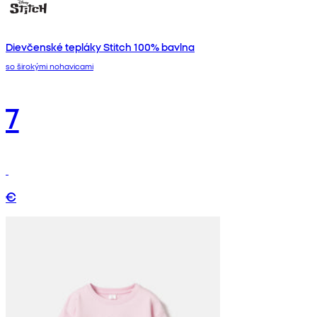
Dievčenské tepláky Stitch 100% bavlna
so širokými nohavicami
7
€