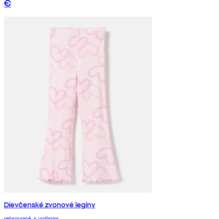
€
Dievčenské zvonové legíny
rebrované, s volánmi