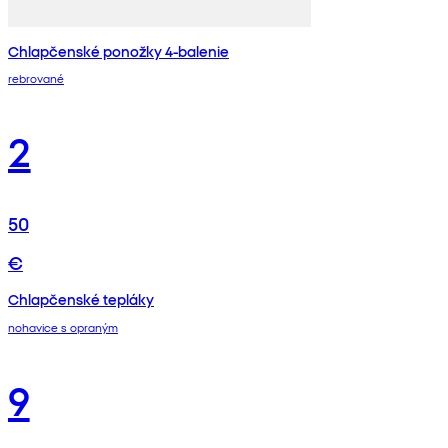
Chlapčenské ponožky 4-balenie
rebrované
2
50
€
Chlapčenské tepláky
nohavice s opraným
9