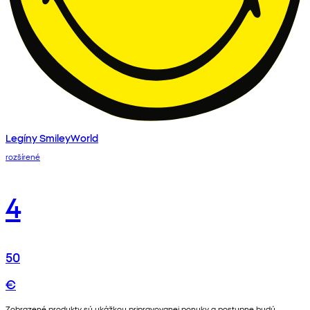
Legíny SmileyWorld
rozšírené
4
50
€
Zobrazené produkty sú ukážkou pripravovanej ponuky a postupne budú