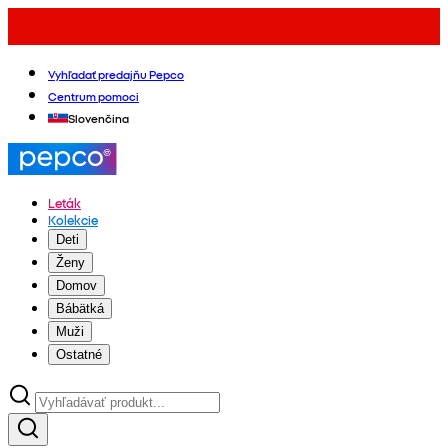
Vyhľadať predajňu Pepco
Centrum pomoci
Slovenčina
Leták
Kolekcie
Deti
Ženy
Domov
Bábätká
Muži
Ostatné