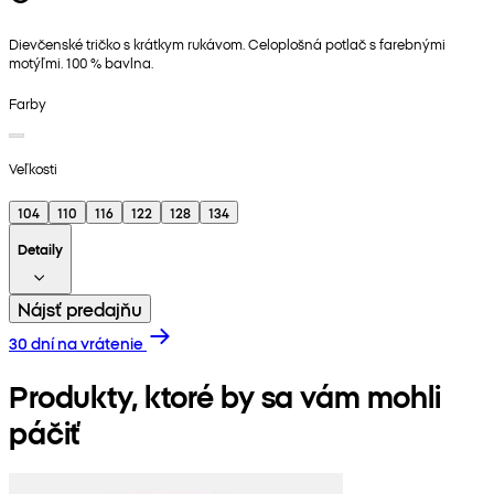
Dievčenské tričko s krátkym rukávom. Celoplošná potlač s farebnými
motýľmi. 100 % bavlna.
Farby
Veľkosti
104
110
116
122
128
134
Detaily
Nájsť predajňu
30 dní na vrátenie
Produkty, ktoré by sa vám mohli
páčiť