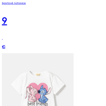
športové nohavice
9
€