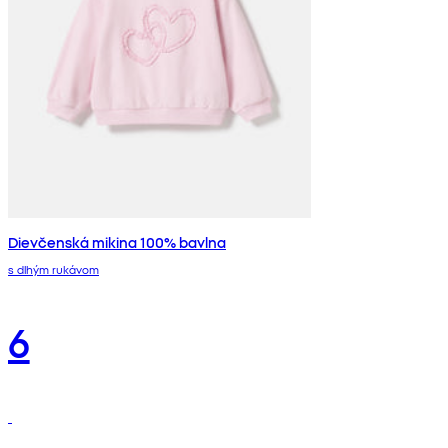
Dievčenská mikina 100% bavlna
s dlhým rukávom
6