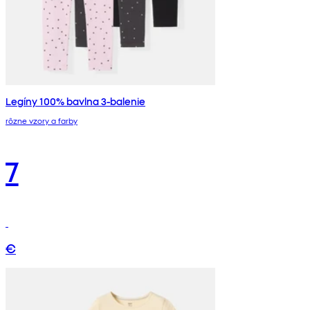
Legíny 100% bavlna 3-balenie
rôzne vzory a farby
7
€