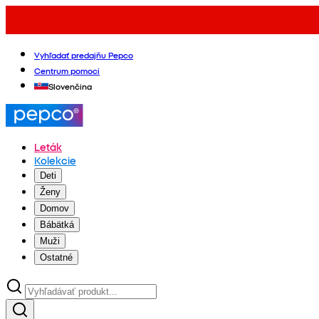
Vyhľadať predajňu Pepco
Centrum pomoci
Slovenčina
Leták
Kolekcie
Deti
Ženy
Domov
Bábätká
Muži
Ostatné