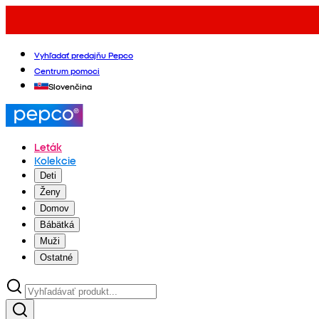
Vyhľadať predajňu Pepco
Centrum pomoci
Slovenčina
Leták
Kolekcie
Deti
Ženy
Domov
Bábätká
Muži
Ostatné