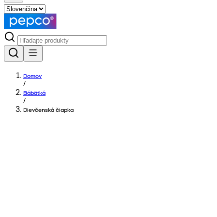
Domov
/
Bábätká
/
Dievčenská čiapka