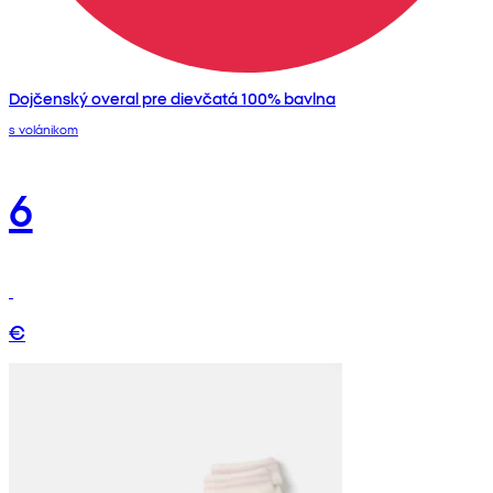
Dojčenský overal pre dievčatá 100% bavlna
s volánikom
6
€