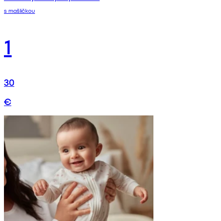
s mašličkou
1
30
€