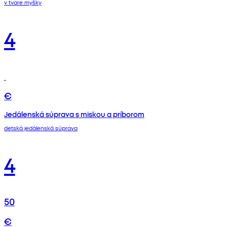
v tvare myšky
4
€
Jedálenská súprava s miskou a príborom
detská jedálenská súprava
4
50
€