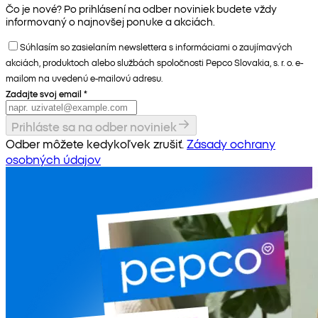
Čo je nové? Po prihlásení na odber noviniek budete vždy
informovaný o najnovšej ponuke a akciách.
Súhlasím so zasielaním newslettera s informáciami o zaujímavých
akciách, produktoch alebo službách spoločnosti Pepco Slovakia, s. r. o. e-
mailom na uvedenú e-mailovú adresu.
Zadajte svoj email
*
Prihláste sa na odber noviniek
Odber môžete kedykoľvek zrušiť.
Zásady ochrany
osobných údajov