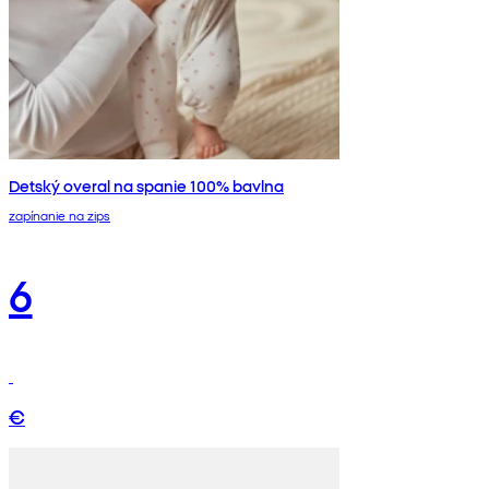
Detský overal na spanie 100% bavlna
zapínanie na zips
6
€