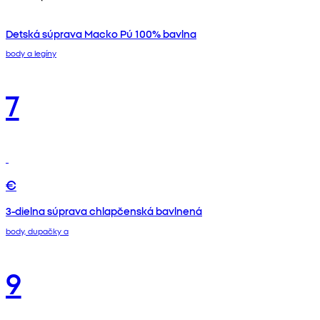
Detská súprava Macko Pú 100% bavlna
body a legíny
7
€
3-dielna súprava chlapčenská bavlnená
body, dupačky a
9