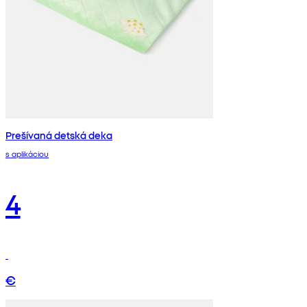
Prešívaná detská deka
s aplikáciou
4
€