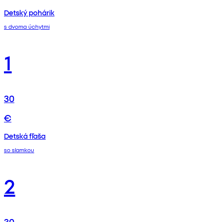
Detský pohárik
s dvoma úchytmi
1
30
€
Detská fľaša
so slamkou
2
30