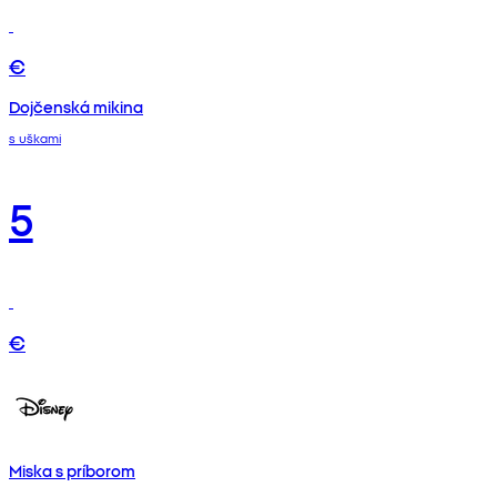
€
Dojčenská mikina
s uškami
5
€
Miska s príborom