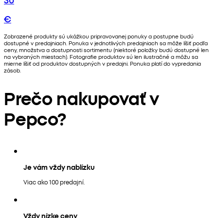
€
Zobrazené produkty sú ukážkou pripravovanej ponuky a postupne budú
dostupné v predajniach. Ponuka v jednotlivých predajniach sa môže líšiť podľa
ceny, množstva a dostupnosti sortimentu (niektoré položky budú dostupné len
na vybraných miestach). Fotografie produktov sú len ilustračné a môžu sa
mierne líšiť od produktov dostupných v predajni. Ponuka platí do vypredania
zásob.
Prečo nakupovať v
Pepco?
Je vám vždy nablízku
Viac ako 100 predajní.
Vždy nízke ceny