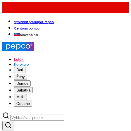
Vyhľadať predajňu Pepco
Centrum pomoci
Slovenčina
Leták
Kolekcie
Deti
Ženy
Domov
Bábätká
Muži
Ostatné