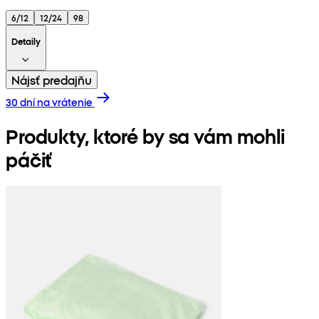
6/12
12/24
98
Detaily
Nájsť predajňu
30 dní na vrátenie
Produkty, ktoré by sa vám mohli
páčiť