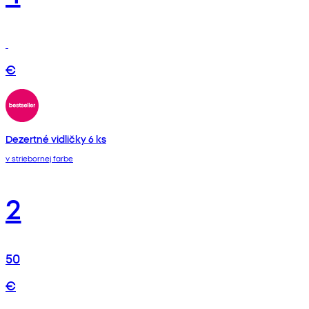
€
Dezertné vidličky 6 ks
v striebornej farbe
2
50
€