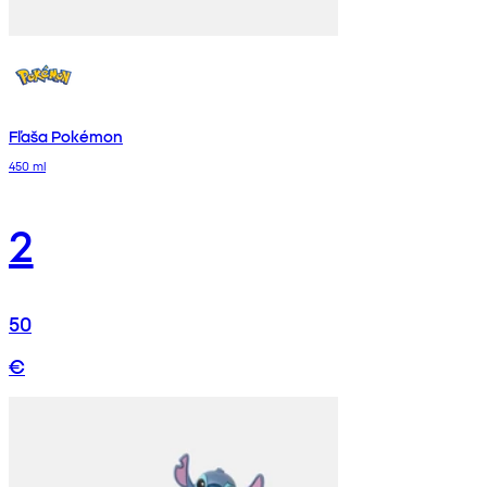
Fľaša Pokémon
450 ml
2
50
€