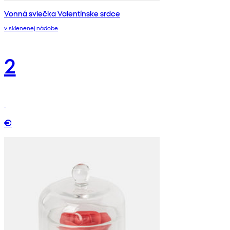
Vonná sviečka Valentínske srdce
v sklenenej nádobe
2
€