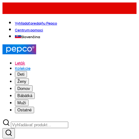
Vyhľadať predajňu Pepco
Centrum pomoci
Slovenčina
Leták
Kolekcie
Deti
Ženy
Domov
Bábätká
Muži
Ostatné