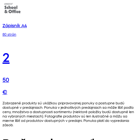
Zápisník A4
80 strán
2
50
€
Zobrazené produkty sú ukážkou pripravovanej ponuky a postupne budú
dostupné v predajniach. Ponuka v jednotlivých predajniach sa môže líšiť podľa
ceny, množstva a dostupnosti sortimentu (niektoré položky budú dostupné len
na vybraných miestach). Fotografie produktov sú len ilustračné a môžu sa
mierne líšiť od produktov dostupných v predajni. Ponuka platí do vypredania
zásob.