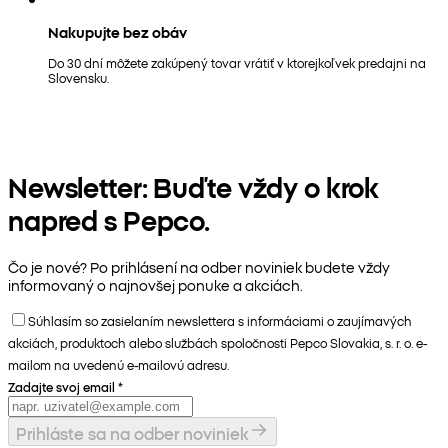
Nakupujte bez obáv
Do 30 dní môžete zakúpený tovar vrátiť v ktorejkoľvek predajni na
Slovensku.
Newsletter: Buďte vždy o krok
napred s Pepco.
Čo je nové? Po prihlásení na odber noviniek budete vždy
informovaný o najnovšej ponuke a akciách.
Súhlasím so zasielaním newslettera s informáciami o zaujímavých
akciách, produktoch alebo službách spoločnosti Pepco Slovakia, s. r. o. e-
mailom na uvedenú e-mailovú adresu.
Zadajte svoj email
*
Prihláste sa na odber noviniek