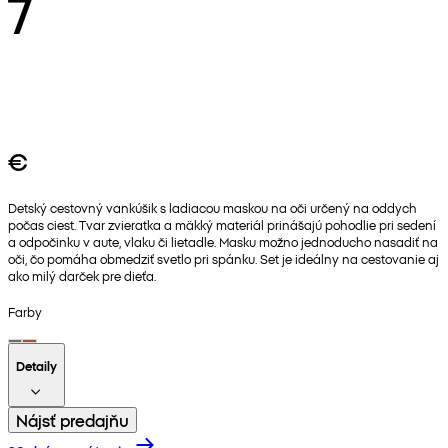
7
€
Detský cestovný vankúšik s ladiacou maskou na oči určený na oddych
počas ciest. Tvar zvieratka a mäkký materiál prinášajú pohodlie pri sedení
a odpočinku v aute, vlaku či lietadle. Masku možno jednoducho nasadiť na
oči, čo pomáha obmedziť svetlo pri spánku. Set je ideálny na cestovanie aj
ako milý darček pre dieťa.
Farby
Detaily
Nájsť predajňu