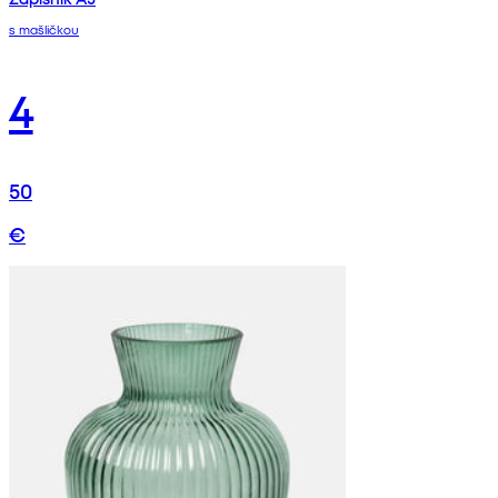
s mašličkou
4
50
€