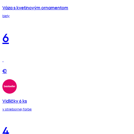
Váza s kvetinovým ornamentom
biely
6
€
Vidličky 6 ks
v striebornej farbe
4