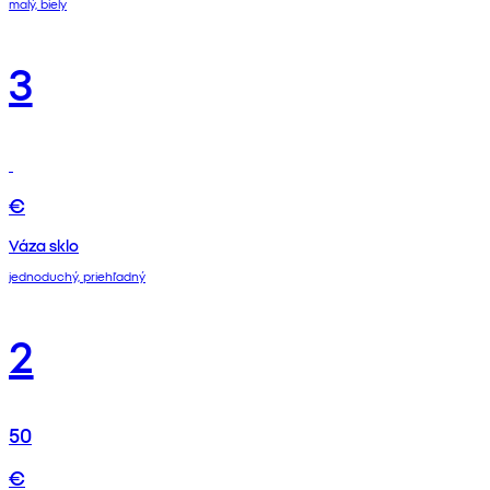
malý, biely
3
€
Váza sklo
jednoduchý, priehľadný
2
50
€