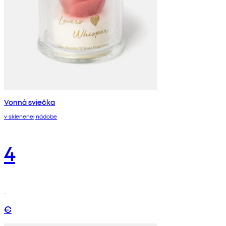
Vonná sviečka
v sklenenej nádobe
4
€