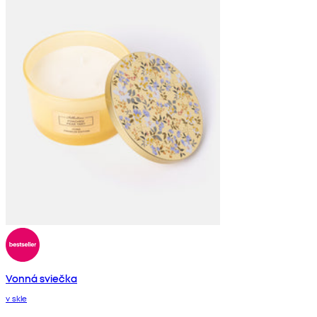
Vonná sviečka
v skle