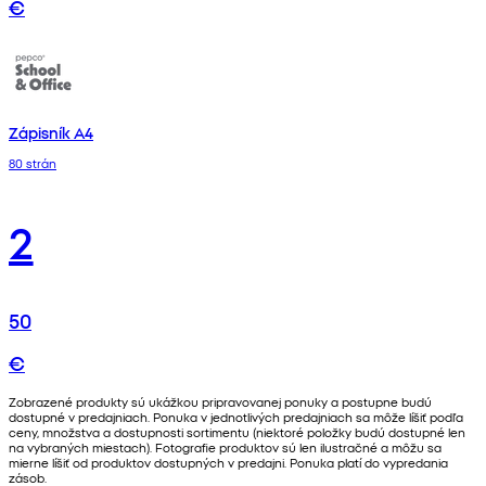
€
Zápisník A4
80 strán
2
50
€
Zobrazené produkty sú ukážkou pripravovanej ponuky a postupne budú
dostupné v predajniach. Ponuka v jednotlivých predajniach sa môže líšiť podľa
ceny, množstva a dostupnosti sortimentu (niektoré položky budú dostupné len
na vybraných miestach). Fotografie produktov sú len ilustračné a môžu sa
mierne líšiť od produktov dostupných v predajni. Ponuka platí do vypredania
zásob.