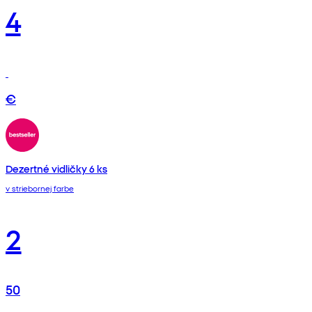
4
€
Dezertné vidličky 6 ks
v striebornej farbe
2
50