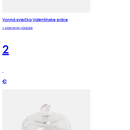
Vonná sviečka Valentínske srdce
v sklenenej nádobe
2
€