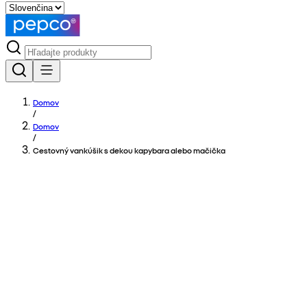
Domov
/
Domov
/
Cestovný vankúšik s dekou kapybara alebo mačička