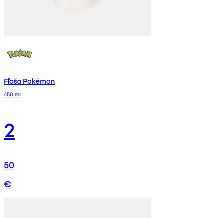
Fľaša Pokémon
450 ml
2
50
€