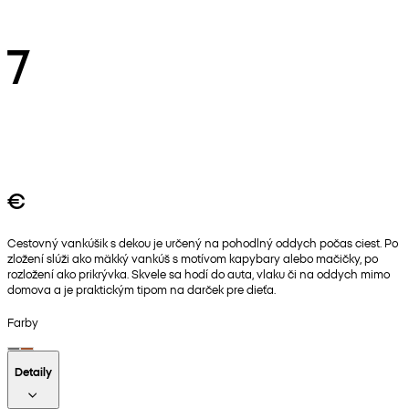
7
€
Cestovný vankúšik s dekou je určený na pohodlný oddych počas ciest. Po
zložení slúži ako mäkký vankúš s motívom kapybary alebo mačičky, po
rozložení ako prikrývka. Skvele sa hodí do auta, vlaku či na oddych mimo
domova a je praktickým tipom na darček pre dieťa.
Farby
Detaily