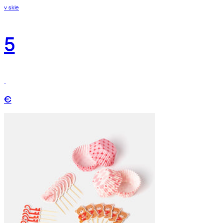
v skle
5
€