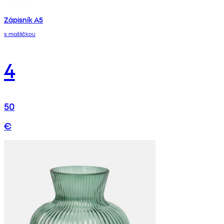
Zápisník A5
s mašličkou
4
50
€