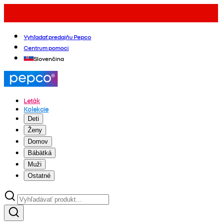
Vyhľadať predajňu Pepco
Centrum pomoci
Slovenčina
Leták
Kolekcie
Deti
Ženy
Domov
Bábätká
Muži
Ostatné