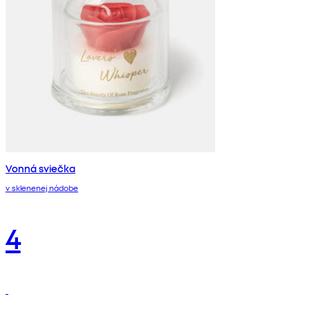
Vonná sviečka
v sklenenej nádobe
4