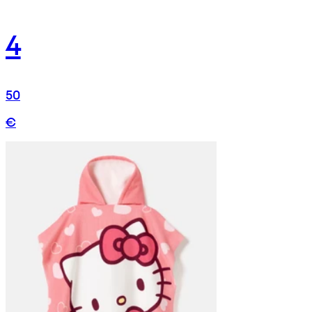
4
50
€