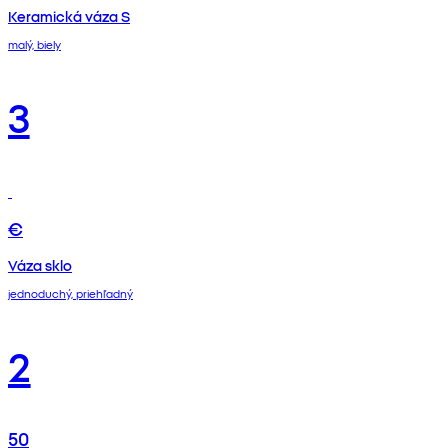
Keramická váza S
malý, biely
3
€
Váza sklo
jednoduchý, priehľadný
2
50