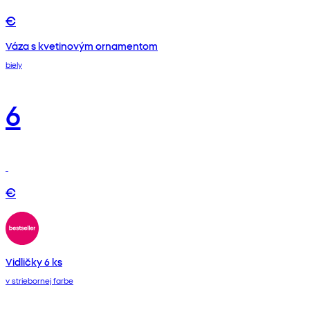
€
Váza s kvetinovým ornamentom
biely
6
€
Vidličky 6 ks
v striebornej farbe