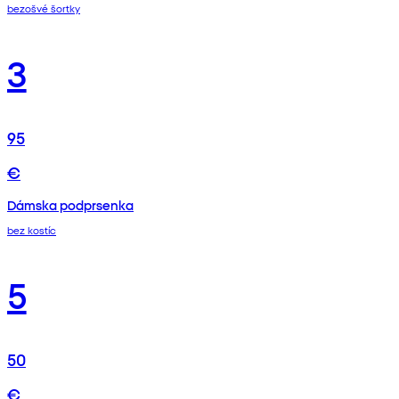
bezošvé šortky
3
95
€
Dámska podprsenka
bez kostíc
5
50
€