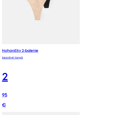
Nohavičky 2-balenie
bezošvé tangá
2
95
€