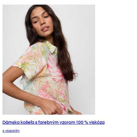
Dámska košeľa s farebným vzorom 100 % viskóza
s viazaním