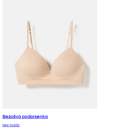
Bezošvá podprsenka
bez kostíc