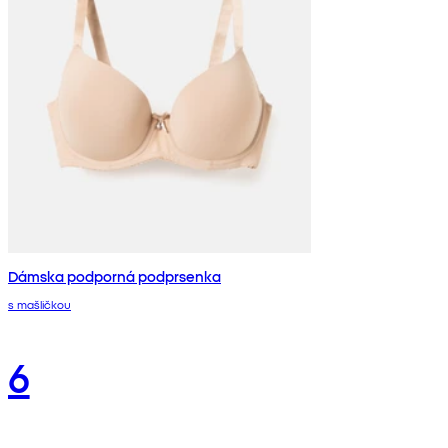
Dámska podporná podprsenka
s mašličkou
6