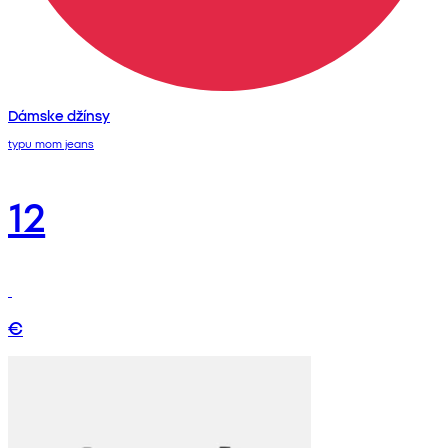
Dámske džínsy
typu mom jeans
12
€