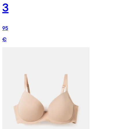
3
95
€