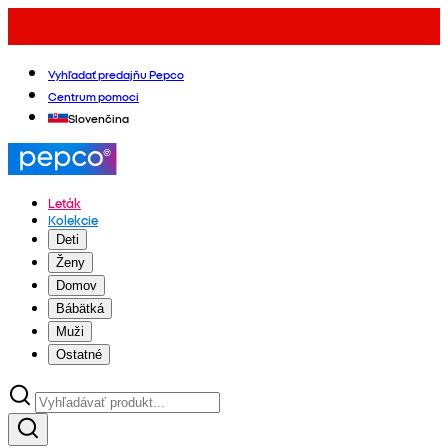
Vyhľadať predajňu Pepco
Centrum pomoci
Slovenčina
Leták
Kolekcie
Deti
Ženy
Domov
Bábätká
Muži
Ostatné