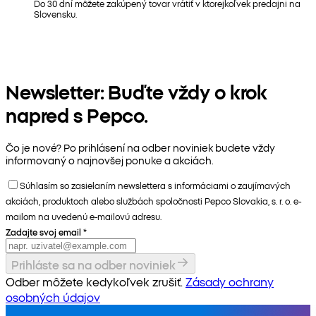
Do 30 dní môžete zakúpený tovar vrátiť v ktorejkoľvek predajni na
Slovensku.
Newsletter: Buďte vždy o krok
napred s Pepco.
Čo je nové? Po prihlásení na odber noviniek budete vždy
informovaný o najnovšej ponuke a akciách.
Súhlasím so zasielaním newslettera s informáciami o zaujímavých
akciách, produktoch alebo službách spoločnosti Pepco Slovakia, s. r. o. e-
mailom na uvedenú e-mailovú adresu.
Zadajte svoj email
*
Prihláste sa na odber noviniek
Odber môžete kedykoľvek zrušiť.
Zásady ochrany
osobných údajov