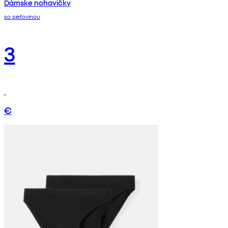
Dámske nohavičky
so sieťovinou
3
€