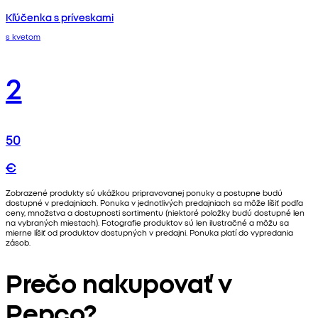
Kľúčenka s príveskami
s kvetom
2
50
€
Zobrazené produkty sú ukážkou pripravovanej ponuky a postupne budú
dostupné v predajniach. Ponuka v jednotlivých predajniach sa môže líšiť podľa
ceny, množstva a dostupnosti sortimentu (niektoré položky budú dostupné len
na vybraných miestach). Fotografie produktov sú len ilustračné a môžu sa
mierne líšiť od produktov dostupných v predajni. Ponuka platí do vypredania
zásob.
Prečo nakupovať v
Pepco?