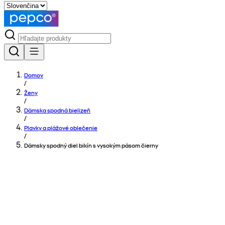
Domov
/
Ženy
/
Dámska spodná bielizeň
/
Plavky a plážové oblečenie
/
Dámsky spodný diel bikín s vysokým pásom čierny