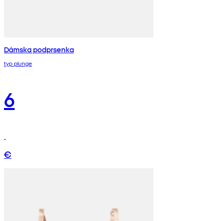
Dámska podprsenka
typ plunge
6
€