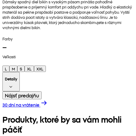
Dámsky spodný diel bikín s vysokým pásom prináša pohodlné
prispôsobenie a príjemný komfort pri oddychu pri vode. Hladký a elastický
materiál sa pekne prispôsobí postave a podporuje voľnosť pohybu. Vyšší
strih dodáva pocit istoty a vytvára klasickú, nadčasovú líniu. Je to
univerzálny kúsok plaviek, ktorý jednoducho skombinujete s rôznymi
vrchnými dielmi bikín.
Farby
Veľkosti
L
M
S
XL
XXL
Detaily
Nájsť predajňu
30 dní na vrátenie
Produkty, ktoré by sa vám mohli
páčiť