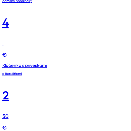
dámske nohavičky
4
€
Kľúčenka s príveskami
s čerešňami
2
50
€