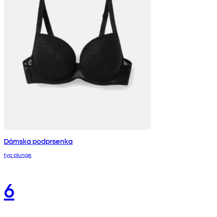
Dámska podprsenka
typ plunge
6