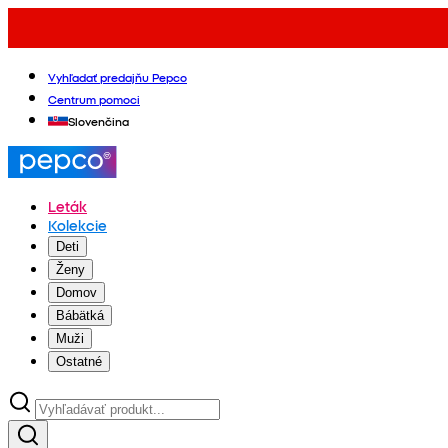
Vyhľadať predajňu Pepco
Centrum pomoci
Slovenčina
Leták
Kolekcie
Deti
Ženy
Domov
Bábätká
Muži
Ostatné