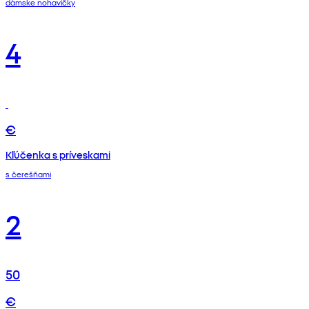
dámske nohavičky
4
€
Kľúčenka s príveskami
s čerešňami
2
50
€