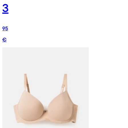
3
95
€