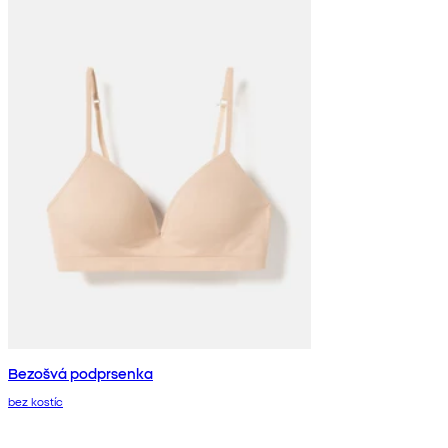
Bezošvá podprsenka
bez kostíc