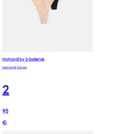
Nohavičky 2-balenie
bezošvé tangá
2
95
€