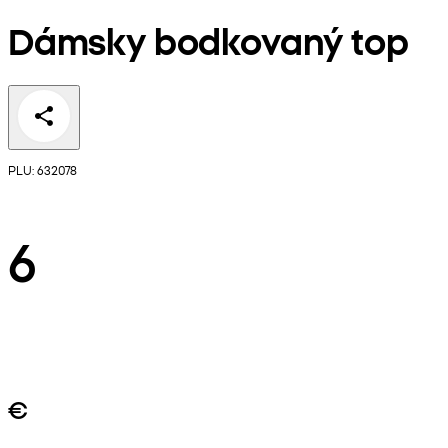
Dámsky bodkovaný top
PLU: 632078
6
€