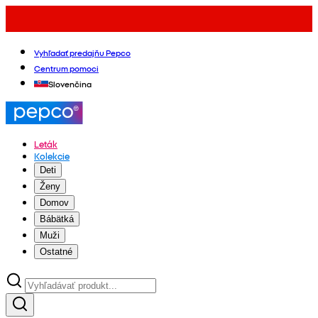
Vyhľadať predajňu Pepco
Centrum pomoci
Slovenčina
Leták
Kolekcie
Deti
Ženy
Domov
Bábätká
Muži
Ostatné