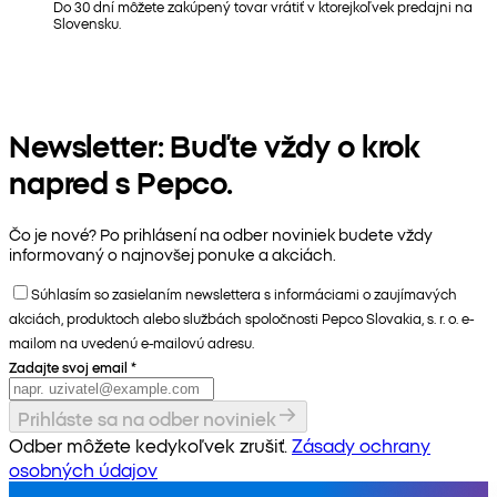
Do 30 dní môžete zakúpený tovar vrátiť v ktorejkoľvek predajni na
Slovensku.
Newsletter: Buďte vždy o krok
napred s Pepco.
Čo je nové? Po prihlásení na odber noviniek budete vždy
informovaný o najnovšej ponuke a akciách.
Súhlasím so zasielaním newslettera s informáciami o zaujímavých
akciách, produktoch alebo službách spoločnosti Pepco Slovakia, s. r. o. e-
mailom na uvedenú e-mailovú adresu.
Zadajte svoj email
*
Prihláste sa na odber noviniek
Odber môžete kedykoľvek zrušiť.
Zásady ochrany
osobných údajov