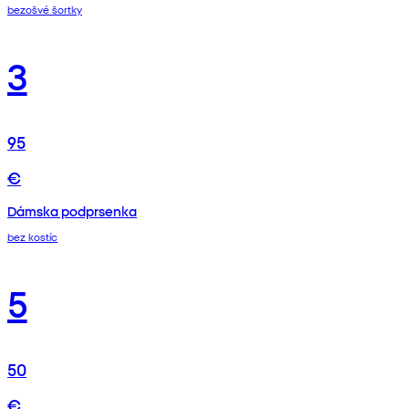
bezošvé šortky
3
95
€
Dámska podprsenka
bez kostíc
5
50
€