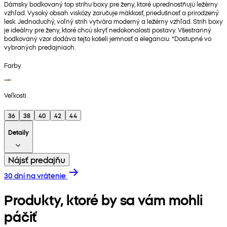
Dámsky bodkovaný top strihu boxy pre ženy, ktoré uprednostňujú ležérny
vzhľad. Vysoký obsah viskózy zaručuje mäkkosť, priedušnosť a prirodzený
lesk. Jednoduchý, voľný strih vytvára moderný a ležérny vzhľad. Strih boxy
je ideálny pre ženy, ktoré chcú skryť nedokonalosti postavy. Všestranný
bodkovaný vzor dodáva tejto košeli jemnosť a eleganciu. *Dostupné vo
vybraných predajniach.
Farby
Veľkosti
36
38
40
42
44
Detaily
Nájsť predajňu
30 dní na vrátenie
Produkty, ktoré by sa vám mohli
páčiť