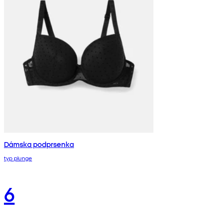
Dámska podprsenka
typ plunge
6