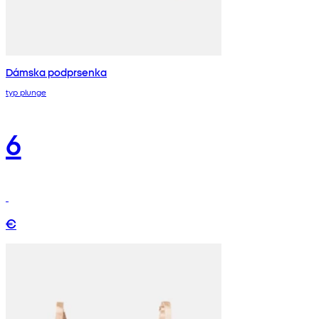
Dámska podprsenka
typ plunge
6
€