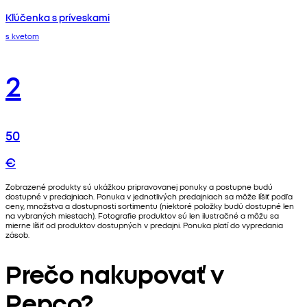
Kľúčenka s príveskami
s kvetom
2
50
€
Zobrazené produkty sú ukážkou pripravovanej ponuky a postupne budú
dostupné v predajniach. Ponuka v jednotlivých predajniach sa môže líšiť podľa
ceny, množstva a dostupnosti sortimentu (niektoré položky budú dostupné len
na vybraných miestach). Fotografie produktov sú len ilustračné a môžu sa
mierne líšiť od produktov dostupných v predajni. Ponuka platí do vypredania
zásob.
Prečo nakupovať v
Pepco?