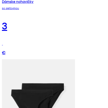
Dámske nohavičky
so sieťovinou
3
€