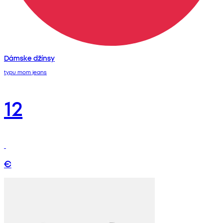
Dámske džínsy
typu mom jeans
12
€