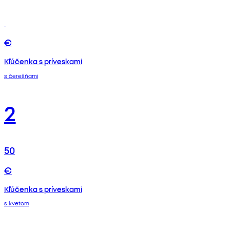
€
Kľúčenka s príveskami
s čerešňami
2
50
€
Kľúčenka s príveskami
s kvetom