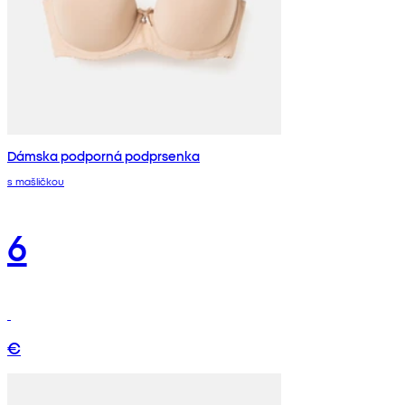
Dámska podporná podprsenka
s mašličkou
6
€