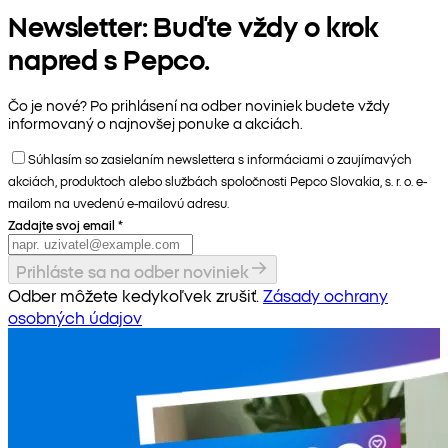
Newsletter: Buďte vždy o krok
napred s Pepco.
Čo je nové? Po prihlásení na odber noviniek budete vždy
informovaný o najnovšej ponuke a akciách.
Súhlasím so zasielaním newslettera s informáciami o zaujímavých
akciách, produktoch alebo službách spoločnosti Pepco Slovakia, s. r. o. e-
mailom na uvedenú e-mailovú adresu.
Zadajte svoj email
*
Prihláste sa na odber noviniek
Odber môžete kedykoľvek zrušiť.
Zásady ochrany
osobných údajov