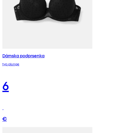
Dámska podprsenka
typ plunge
6
€