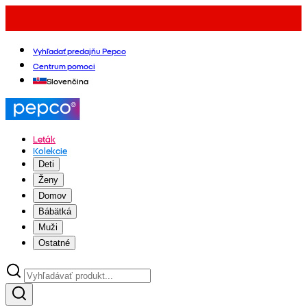
Vyhľadať predajňu Pepco
Centrum pomoci
Slovenčina
Leták
Kolekcie
Deti
Ženy
Domov
Bábätká
Muži
Ostatné