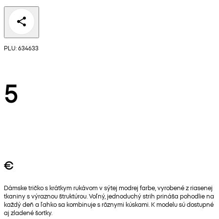
PLU: 634633
5
€
Dámske tričko s krátkym rukávom v sýtej modrej farbe, vyrobené z riasenej
tkaniny s výraznou štruktúrou. Voľný, jednoduchý strih prináša pohodlie na
každý deň a ľahko sa kombinuje s rôznymi kúskami. K modelu sú dostupné
aj zladené šortky.