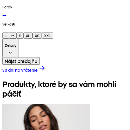
Farby
Veľkosti
L
M
S
XL
XS
XXL
Detaily
Nájsť predajňu
30 dní na vrátenie
Produkty, ktoré by sa vám mohli
páčiť