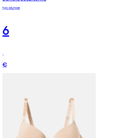
typ plunge
6
€