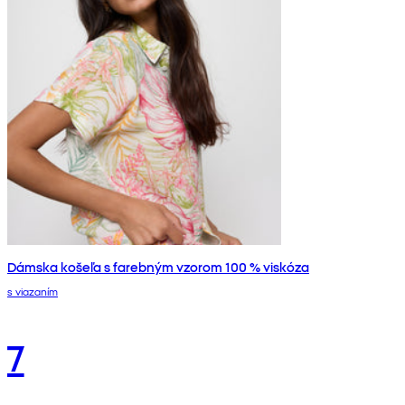
Dámska košeľa s farebným vzorom 100 % viskóza
s viazaním
7