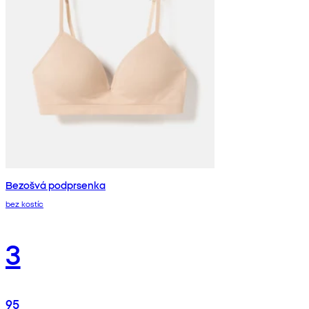
Bezošvá podprsenka
bez kostíc
3
95