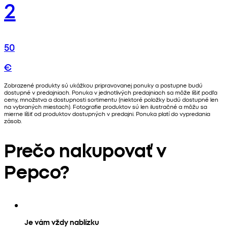
2
50
€
Zobrazené produkty sú ukážkou pripravovanej ponuky a postupne budú
dostupné v predajniach. Ponuka v jednotlivých predajniach sa môže líšiť podľa
ceny, množstva a dostupnosti sortimentu (niektoré položky budú dostupné len
na vybraných miestach). Fotografie produktov sú len ilustračné a môžu sa
mierne líšiť od produktov dostupných v predajni. Ponuka platí do vypredania
zásob.
Prečo nakupovať v
Pepco?
Je vám vždy nablízku