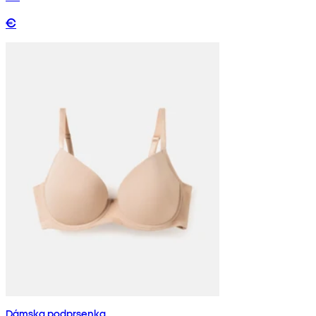
€
Dámska podprsenka