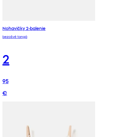
Nohavičky 2-balenie
bezošvé tangá
2
95
€