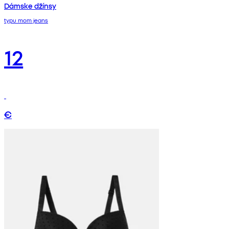
Dámske džínsy
typu mom jeans
12
€