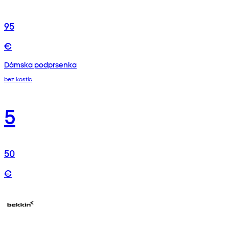
95
€
Dámska podprsenka
bez kostíc
5
50
€