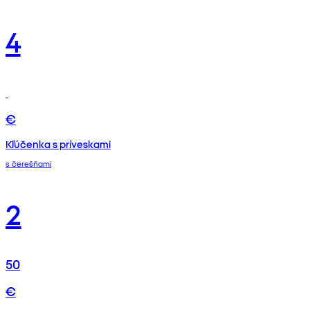
4
€
Kľúčenka s príveskami
s čerešňami
2
50
€