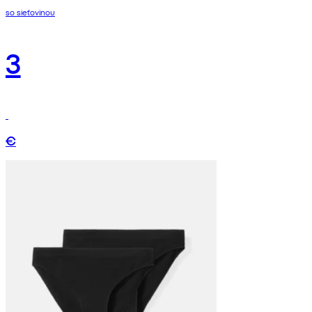
so sieťovinou
3
€