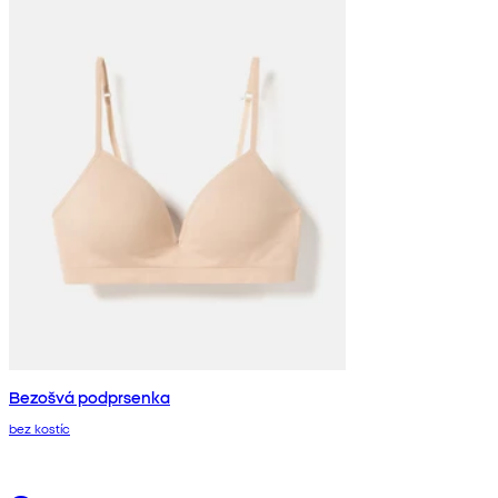
Bezošvá podprsenka
bez kostíc