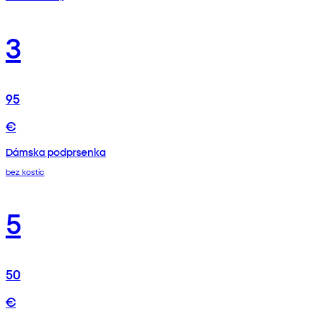
3
95
€
Dámska podprsenka
bez kostíc
5
50
€