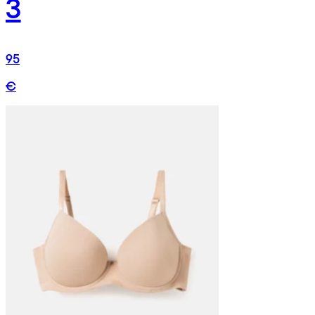
3
95
€