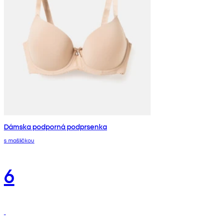
Dámska podporná podprsenka
s mašličkou
6