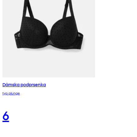
Dámska podprsenka
typ plunge
6