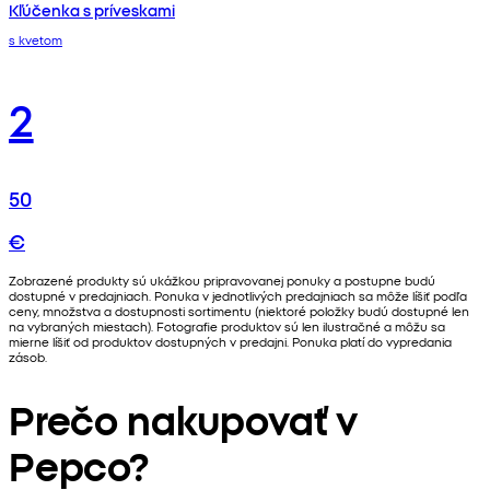
Kľúčenka s príveskami
s kvetom
2
50
€
Zobrazené produkty sú ukážkou pripravovanej ponuky a postupne budú
dostupné v predajniach. Ponuka v jednotlivých predajniach sa môže líšiť podľa
ceny, množstva a dostupnosti sortimentu (niektoré položky budú dostupné len
na vybraných miestach). Fotografie produktov sú len ilustračné a môžu sa
mierne líšiť od produktov dostupných v predajni. Ponuka platí do vypredania
zásob.
Prečo nakupovať v
Pepco?