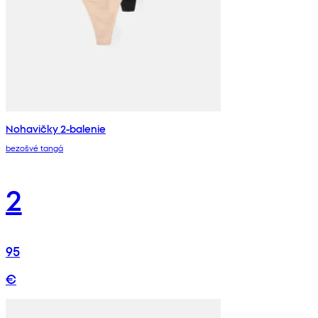
Nohavičky 2-balenie
bezošvé tangá
2
95
€