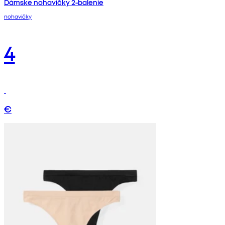
Dámske nohavičky 2-balenie
nohavičky
4
€