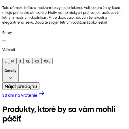
Toto dámske tričko s motívom kotvy je perfektnou voľbou pre ženy, ktoré
milujú prímorskú atmosféru. Motív námorníckych pruhov je nadčasovým
letným módnym doplnkom. Flitre dodávajú nádych ženskosti a
elegantného lesku. Dodajte svojim letným outfitom štipku lesku!
Farby
Veľkosti
L
M
S
XL
XS
XXL
Detaily
Nájsť predajňu
30 dní na vrátenie
Produkty, ktoré by sa vám mohli
páčiť