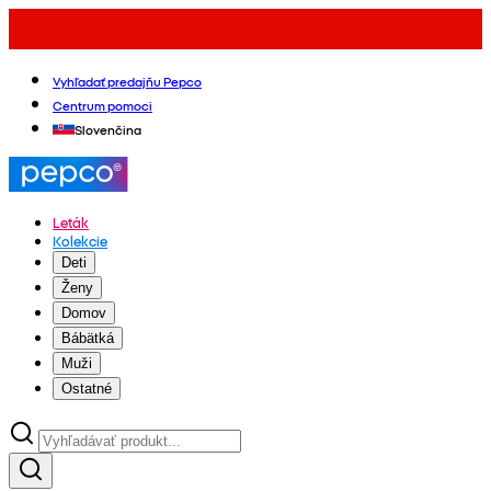
Vyhľadať predajňu Pepco
Centrum pomoci
Slovenčina
Leták
Kolekcie
Deti
Ženy
Domov
Bábätká
Muži
Ostatné