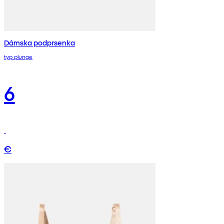
Dámska podprsenka
typ plunge
6
€