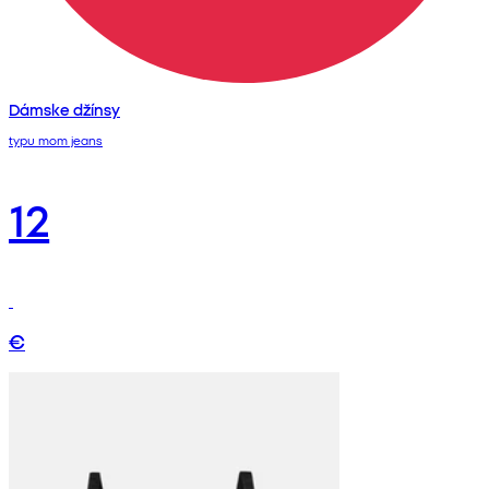
Dámske džínsy
typu mom jeans
12
€