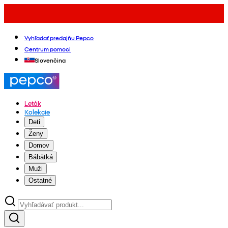
Vyhľadať predajňu Pepco
Centrum pomoci
Slovenčina
Leták
Kolekcie
Deti
Ženy
Domov
Bábätká
Muži
Ostatné