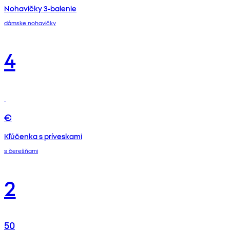
Nohavičky 3-balenie
dámske nohavičky
4
€
Kľúčenka s príveskami
s čerešňami
2
50