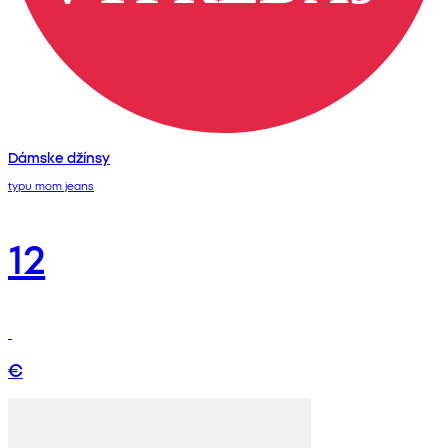
Dámske džínsy
typu mom jeans
12
€