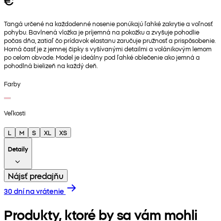
€
Tangá určené na každodenné nosenie ponúkajú ľahké zakrytie a voľnosť
pohybu. Bavlnená vložka je príjemná na pokožku a zvyšuje pohodlie
počas dňa, zatiaľ čo prídavok elastanu zaručuje pružnosť a prispôsobenie.
Horná časť je z jemnej čipky s vyšívanými detailmi a volánikovým lemom
po celom obvode. Model je ideálny pod ľahké oblečenie ako jemná a
pohodlná bielizeň na každý deň.
Farby
Veľkosti
L
M
S
XL
XS
Detaily
Nájsť predajňu
30 dní na vrátenie
Produkty, ktoré by sa vám mohli