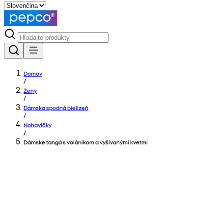
Domov
/
Ženy
/
Dámska spodná bielizeň
/
Nohavičky
/
Dámske tangá s volánikom a vyšívanými kvetmi