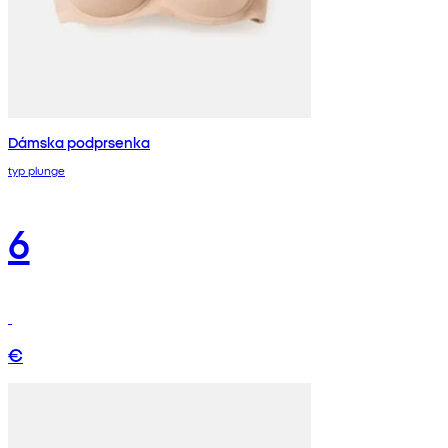
Dámska podprsenka
typ plunge
6
€