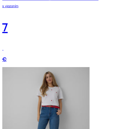
s viazaním
7
€