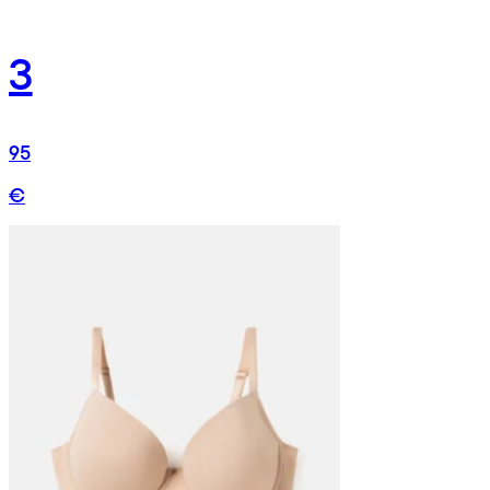
3
95
€