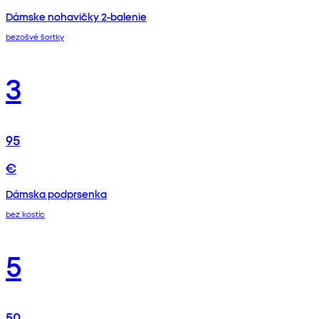
Dámske nohavičky 2-balenie
bezošvé šortky
3
95
€
Dámska podprsenka
bez kostíc
5
50