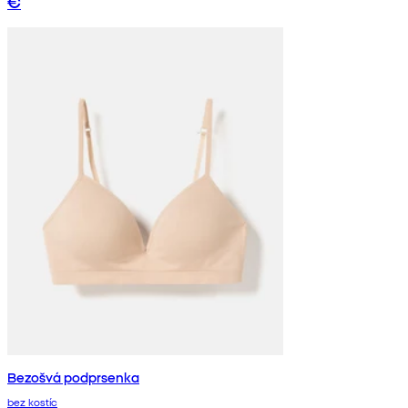
€
Bezošvá podprsenka
bez kostíc