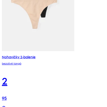
Nohavičky 2-balenie
bezošvé tangá
2
95