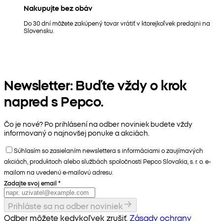
Nakupujte bez obáv
Do 30 dní môžete zakúpený tovar vrátiť v ktorejkoľvek predajni na
Slovensku.
Newsletter: Buďte vždy o krok
napred s Pepco.
Čo je nové? Po prihlásení na odber noviniek budete vždy
informovaný o najnovšej ponuke a akciách.
Súhlasím so zasielaním newslettera s informáciami o zaujímavých
akciách, produktoch alebo službách spoločnosti Pepco Slovakia, s. r. o. e-
mailom na uvedenú e-mailovú adresu.
Zadajte svoj email
*
Prihláste sa na odber noviniek
Odber môžete kedykoľvek zrušiť.
Zásady ochrany