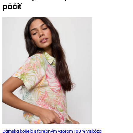
páčiť
Dámska košeľa s farebným vzorom 100 % viskóza