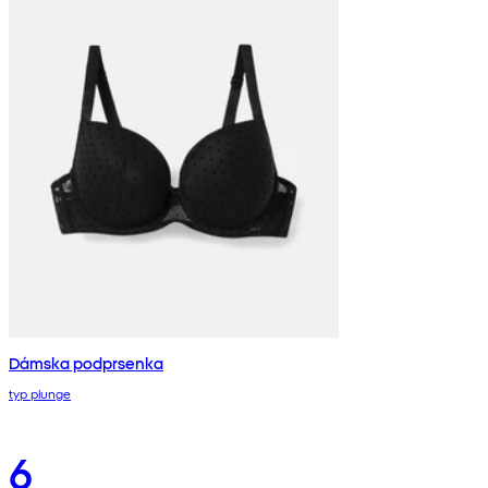
Dámska podprsenka
typ plunge
6