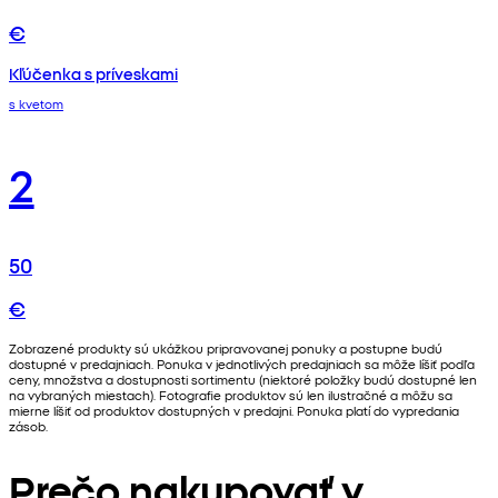
€
Kľúčenka s príveskami
s kvetom
2
50
€
Zobrazené produkty sú ukážkou pripravovanej ponuky a postupne budú
dostupné v predajniach. Ponuka v jednotlivých predajniach sa môže líšiť podľa
ceny, množstva a dostupnosti sortimentu (niektoré položky budú dostupné len
na vybraných miestach). Fotografie produktov sú len ilustračné a môžu sa
mierne líšiť od produktov dostupných v predajni. Ponuka platí do vypredania
zásob.
Prečo nakupovať v