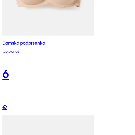
Dámska podprsenka
typ plunge
6
€