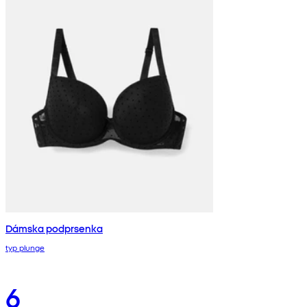
Dámska podprsenka
typ plunge
6