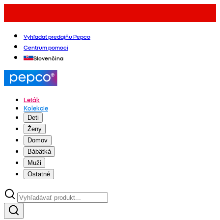
Vyhľadať predajňu Pepco
Centrum pomoci
Slovenčina
Leták
Kolekcie
Deti
Ženy
Domov
Bábätká
Muži
Ostatné