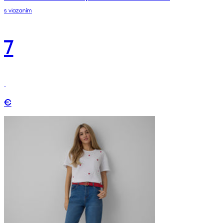
s viazaním
7
€