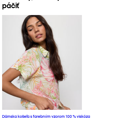
páčiť
Dámska košeľa s farebným vzorom 100 % viskóza