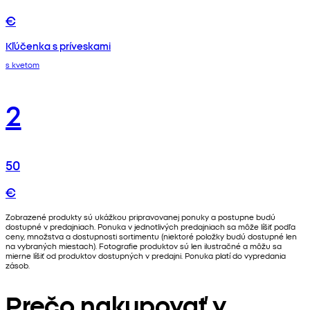
€
Kľúčenka s príveskami
s kvetom
2
50
€
Zobrazené produkty sú ukážkou pripravovanej ponuky a postupne budú
dostupné v predajniach. Ponuka v jednotlivých predajniach sa môže líšiť podľa
ceny, množstva a dostupnosti sortimentu (niektoré položky budú dostupné len
na vybraných miestach). Fotografie produktov sú len ilustračné a môžu sa
mierne líšiť od produktov dostupných v predajni. Ponuka platí do vypredania
zásob.
Prečo nakupovať v