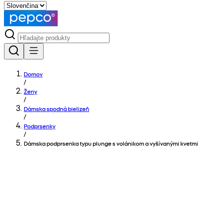
Domov
/
Ženy
/
Dámska spodná bielizeň
/
Podprsenky
/
Dámska podprsenka typu plunge s volánikom a vyšívanými kvetmi