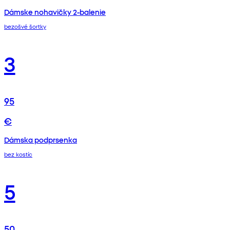
Dámske nohavičky 2-balenie
bezošvé šortky
3
95
€
Dámska podprsenka
bez kostíc
5
50