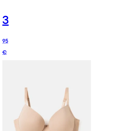
3
95
€