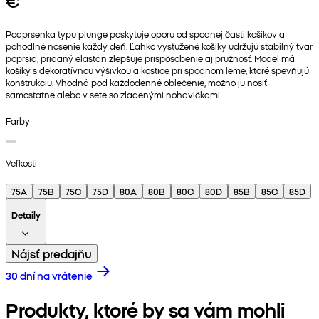
€
Podprsenka typu plunge poskytuje oporu od spodnej časti košíkov a
pohodlné nosenie každý deň. Ľahko vystužené košíky udržujú stabilný tvar
poprsia, pridaný elastan zlepšuje prispôsobenie aj pružnosť. Model má
košíky s dekoratívnou výšivkou a kostice pri spodnom leme, ktoré spevňujú
konštrukciu. Vhodná pod každodenné oblečenie, možno ju nosiť
samostatne alebo v sete so zladenými nohavičkami.
Farby
Veľkosti
75A
75B
75C
75D
80A
80B
80C
80D
85B
85C
85D
Detaily
Nájsť predajňu
30 dní na vrátenie
Produkty, ktoré by sa vám mohli