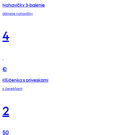
Nohavičky 3-balenie
dámske nohavičky
4
€
Kľúčenka s príveskami
s čerešňami
2
50