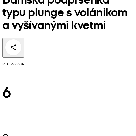
typu plunge s volánikom
a vyšívanými kvetmi
PLU: 633804
6