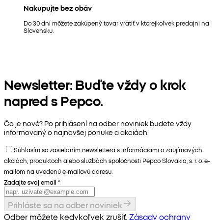
Nakupujte bez obáv
Do 30 dní môžete zakúpený tovar vrátiť v ktorejkoľvek predajni na
Slovensku.
Newsletter: Buďte vždy o krok
napred s Pepco.
Čo je nové? Po prihlásení na odber noviniek budete vždy
informovaný o najnovšej ponuke a akciách.
Súhlasím so zasielaním newslettera s informáciami o zaujímavých
akciách, produktoch alebo službách spoločnosti Pepco Slovakia, s. r. o. e-
mailom na uvedenú e-mailovú adresu.
Zadajte svoj email
*
Prihláste sa na odber noviniek
Odber môžete kedykoľvek zrušiť.
Zásady ochrany