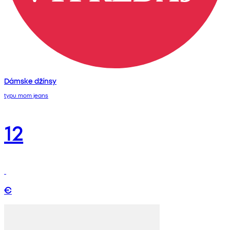
Dámske džínsy
typu mom jeans
12
€