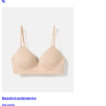
€
Bezošvá podprsenka
bez kostíc