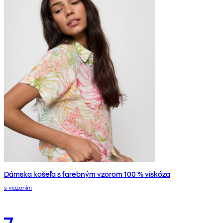
Dámska košeľa s farebným vzorom 100 % viskóza
s viazaním
7