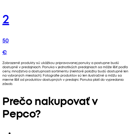
2
50
€
Zobrazené produkty sú ukážkou pripravovanej ponuky a postupne budú
dostupné v predajniach. Ponuka v jednotlivých predajniach sa môže líšiť podľa
ceny, množstva a dostupnosti sortimentu (niektoré položky budú dostupné len
na vybraných miestach). Fotografie produktov sú len ilustračné a môžu sa
mierne líšiť od produktov dostupných v predajni. Ponuka platí do vypredania
zásob.
Prečo nakupovať v
Pepco?