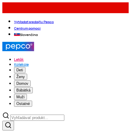
Vyhľadať predajňu Pepco
Centrum pomoci
Slovenčina
Leták
Kolekcie
Deti
Ženy
Domov
Bábätká
Muži
Ostatné