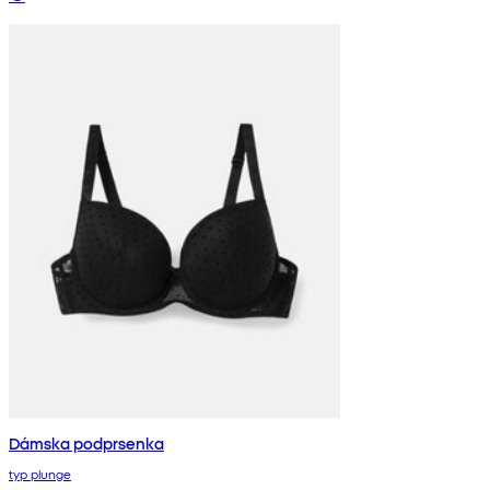
Dámska podprsenka
typ plunge