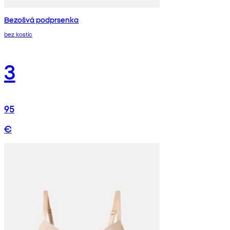
Bezošvá podprsenka
bez kostíc
3
95
€