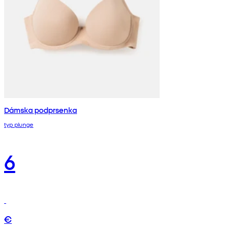
Dámska podprsenka
typ plunge
6
€