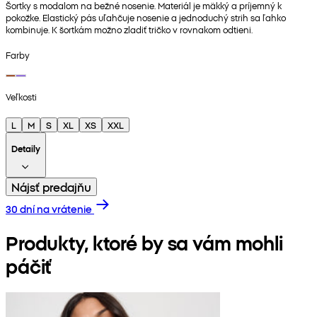
Šortky s modalom na bežné nosenie. Materiál je mäkký a príjemný k
pokožke. Elastický pás uľahčuje nosenie a jednoduchý strih sa ľahko
kombinuje. K šortkám možno zladiť tričko v rovnakom odtieni.
Farby
Veľkosti
L
M
S
XL
XS
XXL
Detaily
Nájsť predajňu
30 dní na vrátenie
Produkty, ktoré by sa vám mohli
páčiť