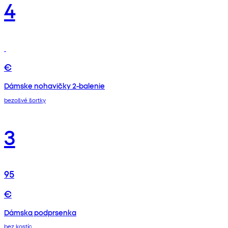
4
€
Dámske nohavičky 2-balenie
bezošvé šortky
3
95
€
Dámska podprsenka
bez kostíc