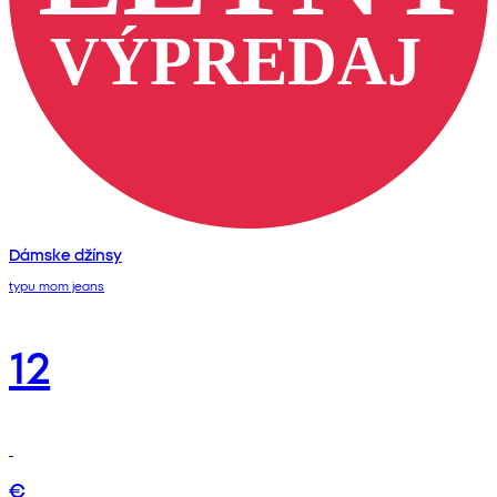
Dámske džínsy
typu mom jeans
12
€