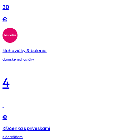
30
€
Nohavičky 3-balenie
dámske nohavičky
4
€
Kľúčenka s príveskami
s čerešňami