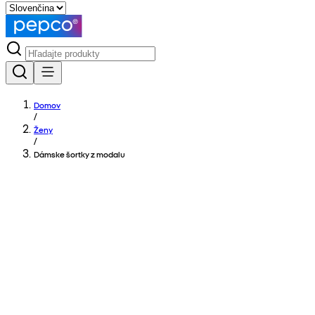
Domov
/
Ženy
/
Dámske šortky z modalu