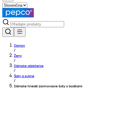
Domov
/
Ženy
/
Dámske oblečenie
/
Šaty a sukne
/
Dámske hnedé zavinovacie šaty s bodkami