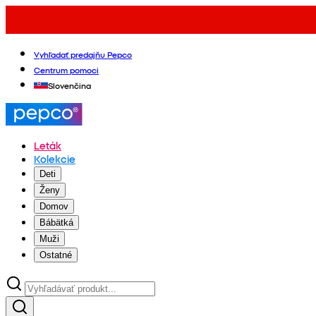
Vyhľadať predajňu Pepco
Centrum pomoci
Slovenčina
Leták
Kolekcie
Deti
Ženy
Domov
Bábätká
Muži
Ostatné