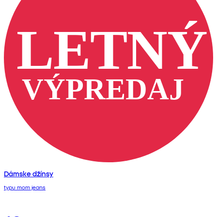
Dámske džínsy
typu mom jeans