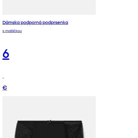
Dámska podporná podprsenka
s mašličkou
6
€