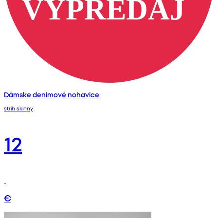
Dámske denimové nohavice
strih skinny
12
€