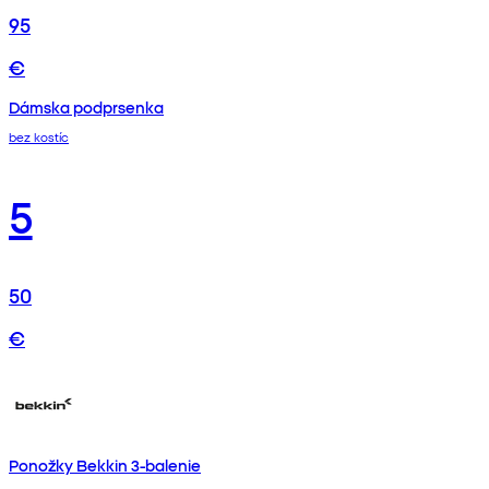
95
€
Dámska podprsenka
bez kostíc
5
50
€
Ponožky Bekkin 3-balenie