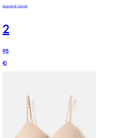
bezošvé tangá
2
95
€