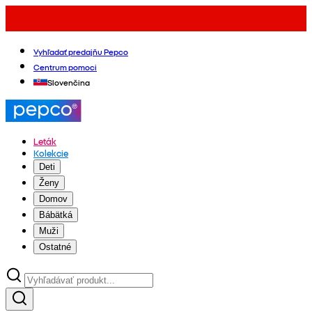
Vyhľadať predajňu Pepco
Centrum pomoci
Slovenčina
Leták
Kolekcie
Deti
Ženy
Domov
Bábätká
Muži
Ostatné