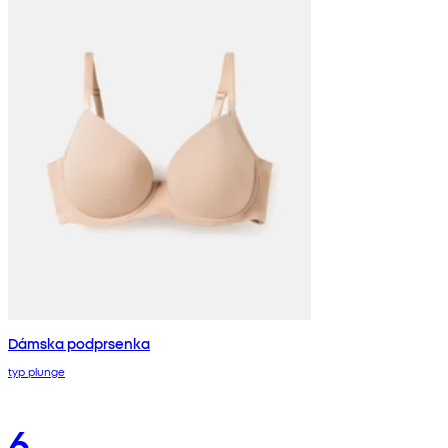
Dámska podprsenka
typ plunge
6