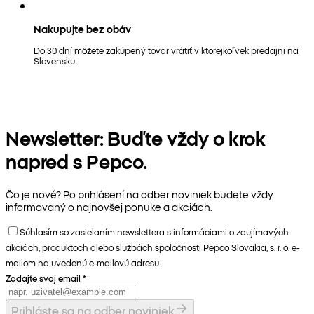
Nakupujte bez obáv
Do 30 dní môžete zakúpený tovar vrátiť v ktorejkoľvek predajni na
Slovensku.
Newsletter: Buďte vždy o krok
napred s Pepco.
Čo je nové? Po prihlásení na odber noviniek budete vždy
informovaný o najnovšej ponuke a akciách.
Súhlasím so zasielaním newslettera s informáciami o zaujímavých
akciách, produktoch alebo službách spoločnosti Pepco Slovakia, s. r. o. e-
mailom na uvedenú e-mailovú adresu.
Zadajte svoj email
*
Prihláste sa na odber noviniek