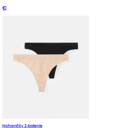
€
Nohavičky 2-balenie