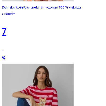
Dámska košeľa s farebným vzorom 100 % viskóza
s viazaním
7
€