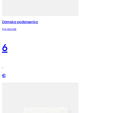
Dámska podprsenka
typ plunge
6
€