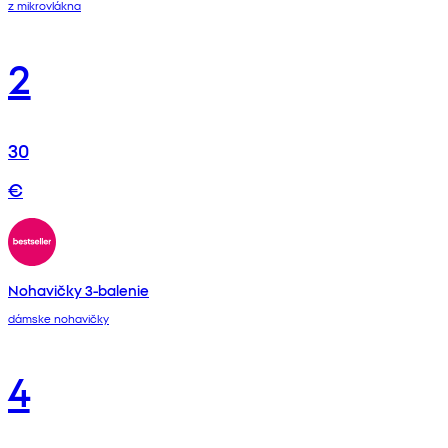
z mikrovlákna
2
30
€
Nohavičky 3-balenie
dámske nohavičky
4