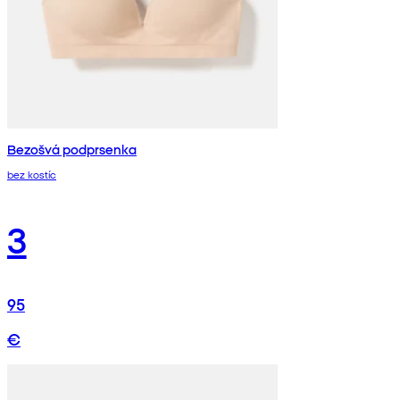
Bezošvá podprsenka
bez kostíc
3
95
€