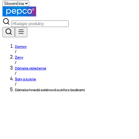
Domov
/
Ženy
/
Dámske oblečenie
/
Šaty a sukne
/
Dámska hnedá saténová sukňa s bodkami