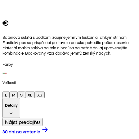
€
Saténová sukňa s bodkami zaujme jemným leskom a ľahkým strihom.
Elastický pás sa prispôsobí postave a ponúka pohodlie počas nosenia.
Materiál mäkko splýva na tele a hodí sa na bežné dni aj upravenejšie
kombinácie. Bodkovaný vzor dodáva jemný, ženský nádych.
Farby
Veľkosti
L
M
S
XL
XS
Detaily
Nájsť predajňu
30 dní na vrátenie