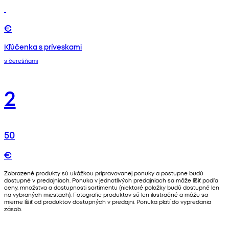
€
Kľúčenka s príveskami
s čerešňami
2
50
€
Zobrazené produkty sú ukážkou pripravovanej ponuky a postupne budú
dostupné v predajniach. Ponuka v jednotlivých predajniach sa môže líšiť podľa
ceny, množstva a dostupnosti sortimentu (niektoré položky budú dostupné len
na vybraných miestach). Fotografie produktov sú len ilustračné a môžu sa
mierne líšiť od produktov dostupných v predajni. Ponuka platí do vypredania
zásob.