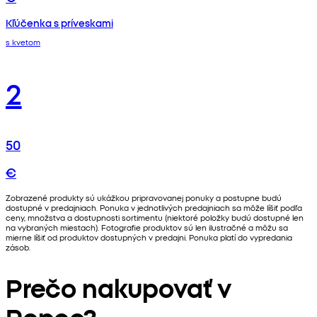
Kľúčenka s príveskami
s kvetom
2
50
€
Zobrazené produkty sú ukážkou pripravovanej ponuky a postupne budú
dostupné v predajniach. Ponuka v jednotlivých predajniach sa môže líšiť podľa
ceny, množstva a dostupnosti sortimentu (niektoré položky budú dostupné len
na vybraných miestach). Fotografie produktov sú len ilustračné a môžu sa
mierne líšiť od produktov dostupných v predajni. Ponuka platí do vypredania
zásob.
Prečo nakupovať v
Pepco?