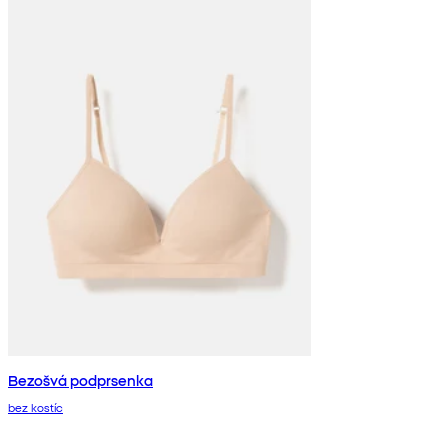
Bezošvá podprsenka
bez kostíc