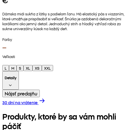
€
Dámska midi sukňa z látky s podielom ľanu. Má elastický pás s viazaním,
ktoré umožňuje prispôsobiť si veľkosť. Šnúrka je ozdobená dekoračnými
korálkami ako jemný detail. Jednoduchý strih a hladký vzhľad robia zo
sukne univerzálny kúsok na každý deň.
Farby
Veľkosti
L
M
S
XL
XS
XXL
Detaily
Nájsť predajňu
30 dní na vrátenie
Produkty, ktoré by sa vám mohli
páčiť