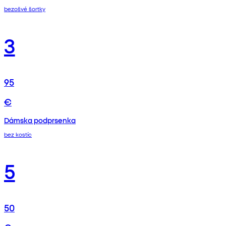
bezošvé šortky
3
95
€
Dámska podprsenka
bez kostíc
5
50