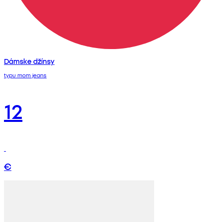
Dámske džínsy
typu mom jeans
12
€