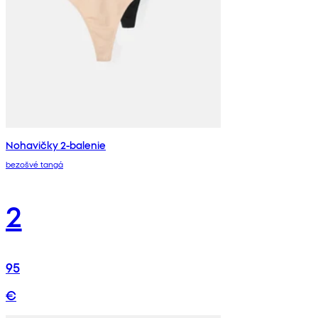
Nohavičky 2-balenie
bezošvé tangá
2
95
€