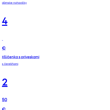
dámske nohavičky
4
€
Kľúčenka s príveskami
s čerešňami
2
50
€