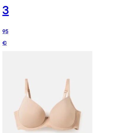
3
95
€