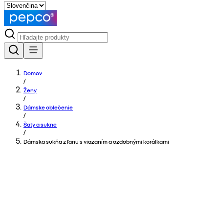
Domov
/
Ženy
/
Dámske oblečenie
/
Šaty a sukne
/
Dámska sukňa z ľanu s viazaním a ozdobnými korálkami