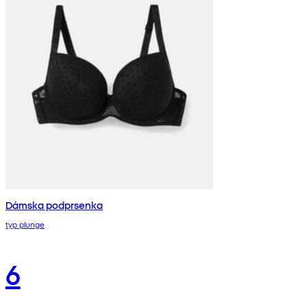
Dámska podprsenka
typ plunge
6