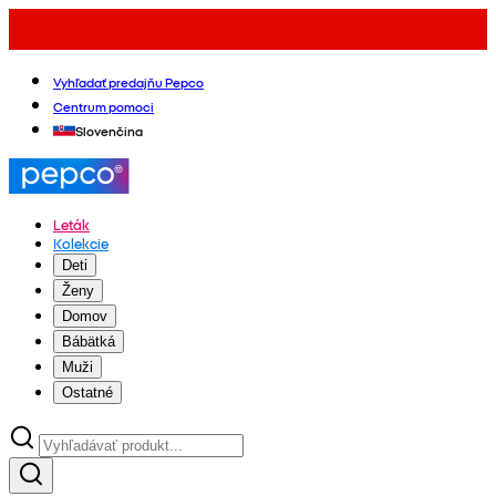
Vyhľadať predajňu Pepco
Centrum pomoci
Slovenčina
Leták
Kolekcie
Deti
Ženy
Domov
Bábätká
Muži
Ostatné