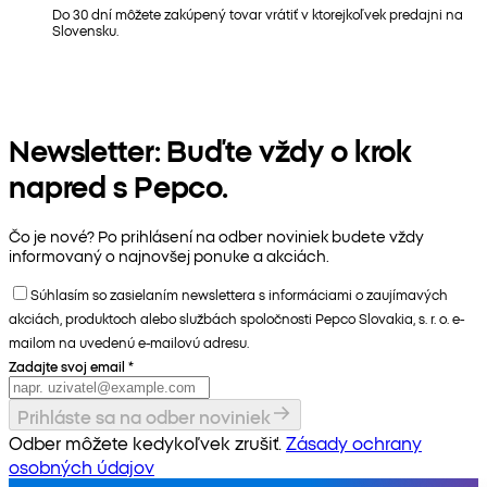
Do 30 dní môžete zakúpený tovar vrátiť v ktorejkoľvek predajni na
Slovensku.
Newsletter: Buďte vždy o krok
napred s Pepco.
Čo je nové? Po prihlásení na odber noviniek budete vždy
informovaný o najnovšej ponuke a akciách.
Súhlasím so zasielaním newslettera s informáciami o zaujímavých
akciách, produktoch alebo službách spoločnosti Pepco Slovakia, s. r. o. e-
mailom na uvedenú e-mailovú adresu.
Zadajte svoj email
*
Prihláste sa na odber noviniek
Odber môžete kedykoľvek zrušiť.
Zásady ochrany
osobných údajov