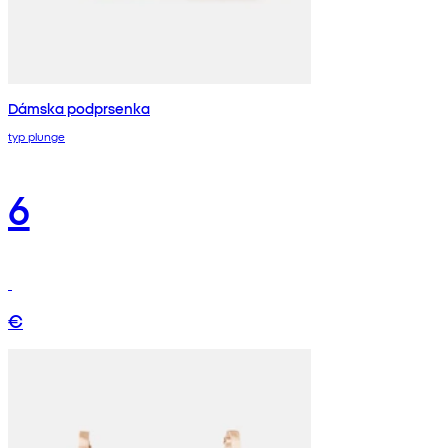
Dámska podprsenka
typ plunge
6
€