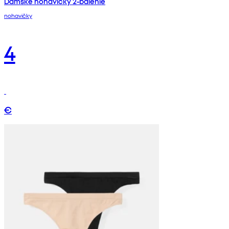
Dámske nohavičky 2-balenie
nohavičky
4
€