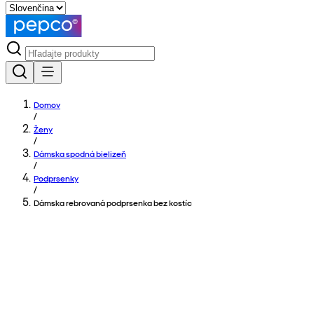
Domov
/
Ženy
/
Dámska spodná bielizeň
/
Podprsenky
/
Dámska rebrovaná podprsenka bez kostíc