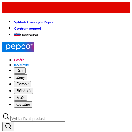
Vyhľadať predajňu Pepco
Centrum pomoci
Slovenčina
Leták
Kolekcie
Deti
Ženy
Domov
Bábätká
Muži
Ostatné