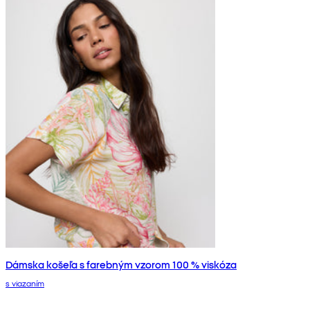
Dámska košeľa s farebným vzorom 100 % viskóza
s viazaním