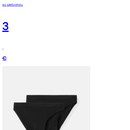
so sieťovinou
3
€