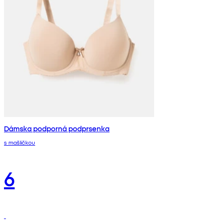
Dámska podporná podprsenka
s mašličkou
6