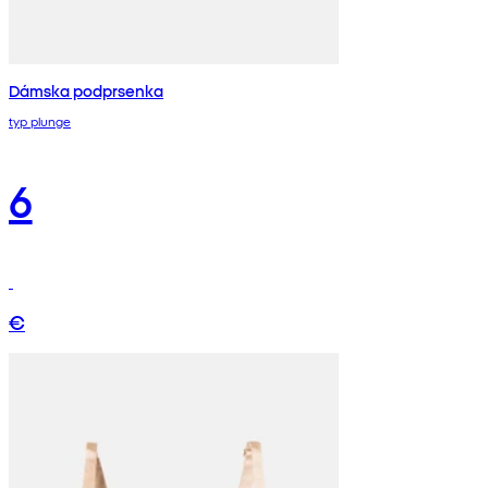
Dámska podprsenka
typ plunge
6
€