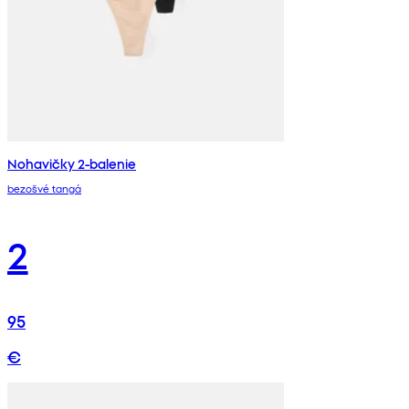
Nohavičky 2-balenie
bezošvé tangá
2
95
€