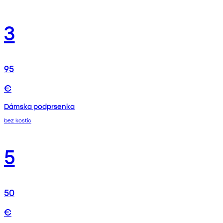
3
95
€
Dámska podprsenka
bez kostíc
5
50
€