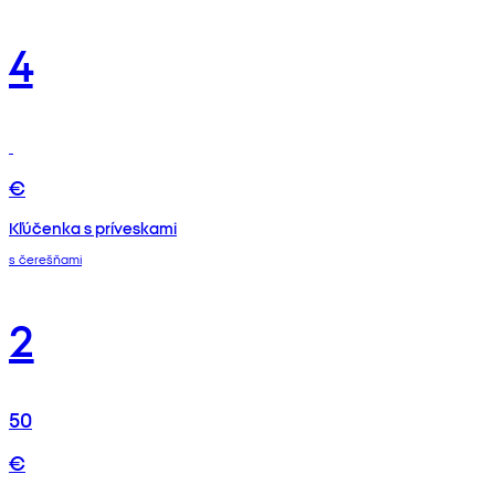
4
€
Kľúčenka s príveskami
s čerešňami
2
50
€