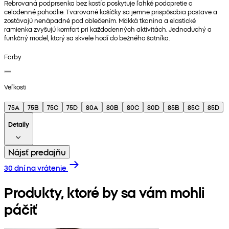
Rebrovaná podprsenka bez kostíc poskytuje ľahké podopretie a
celodenné pohodlie. Tvarované košíčky sa jemne prispôsobia postave a
zostávajú nenápadné pod oblečením. Mäkká tkanina a elastické
ramienka zvyšujú komfort pri každodenných aktivitách. Jednoduchý a
funkčný model, ktorý sa skvele hodí do bežného šatníka.
Farby
Veľkosti
75A
75B
75C
75D
80A
80B
80C
80D
85B
85C
85D
Detaily
Nájsť predajňu
30 dní na vrátenie
Produkty, ktoré by sa vám mohli
páčiť