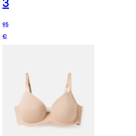
3
95
€