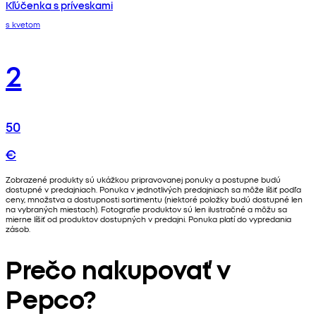
Kľúčenka s príveskami
s kvetom
2
50
€
Zobrazené produkty sú ukážkou pripravovanej ponuky a postupne budú
dostupné v predajniach. Ponuka v jednotlivých predajniach sa môže líšiť podľa
ceny, množstva a dostupnosti sortimentu (niektoré položky budú dostupné len
na vybraných miestach). Fotografie produktov sú len ilustračné a môžu sa
mierne líšiť od produktov dostupných v predajni. Ponuka platí do vypredania
zásob.
Prečo nakupovať v
Pepco?