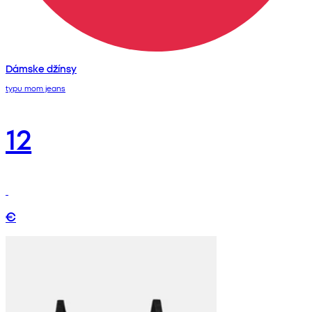
Dámske džínsy
typu mom jeans
12
€