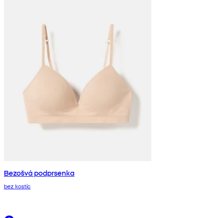
Bezošvá podprsenka
bez kostíc