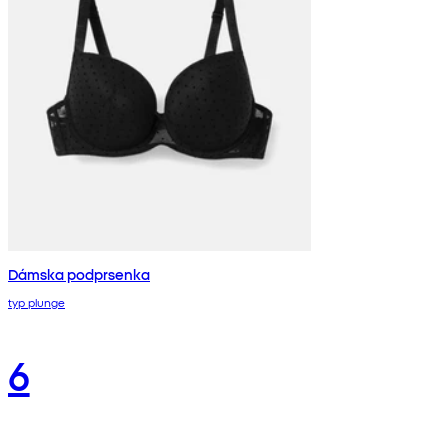
Dámska podprsenka
typ plunge
6