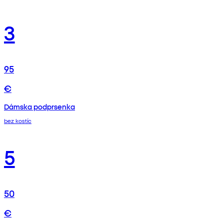
3
95
€
Dámska podprsenka
bez kostíc
5
50
€