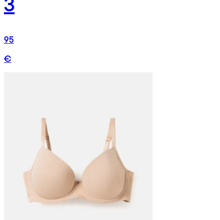
3
95
€