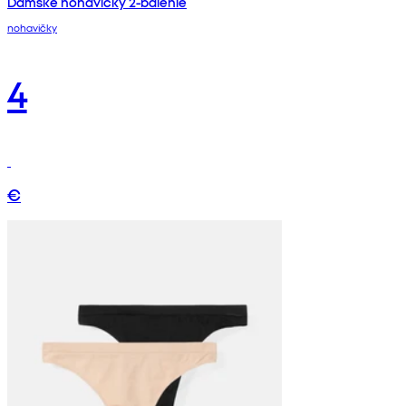
Dámske nohavičky 2-balenie
nohavičky
4
€