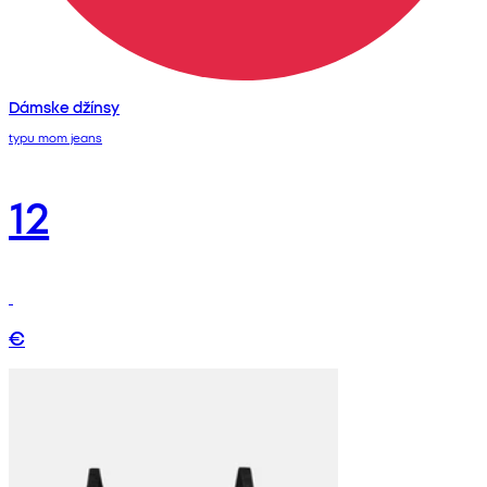
Dámske džínsy
typu mom jeans
12
€