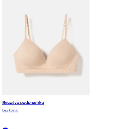
Bezošvá podprsenka
bez kostíc