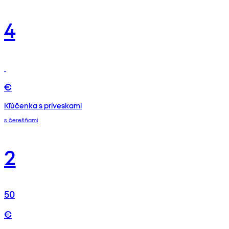
4
€
Kľúčenka s príveskami
s čerešňami
2
50
€