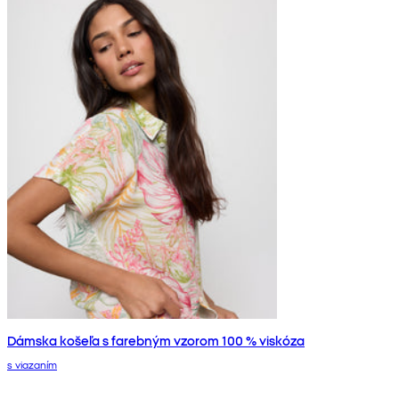
Dámska košeľa s farebným vzorom 100 % viskóza
s viazaním