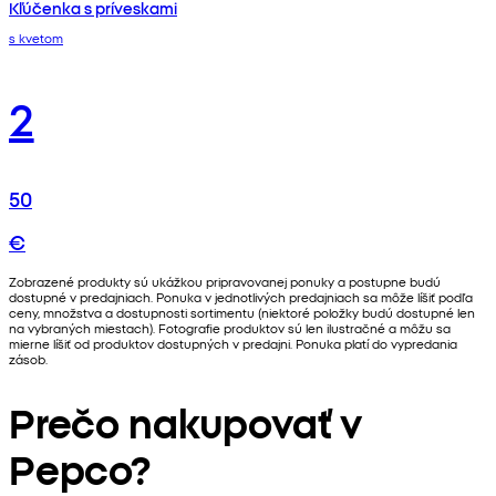
Kľúčenka s príveskami
s kvetom
2
50
€
Zobrazené produkty sú ukážkou pripravovanej ponuky a postupne budú
dostupné v predajniach. Ponuka v jednotlivých predajniach sa môže líšiť podľa
ceny, množstva a dostupnosti sortimentu (niektoré položky budú dostupné len
na vybraných miestach). Fotografie produktov sú len ilustračné a môžu sa
mierne líšiť od produktov dostupných v predajni. Ponuka platí do vypredania
zásob.
Prečo nakupovať v
Pepco?