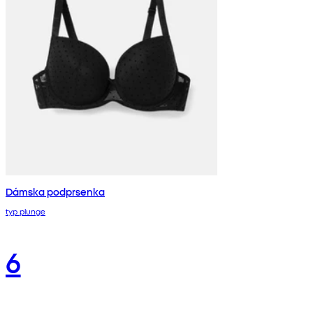
Dámska podprsenka
typ plunge
6