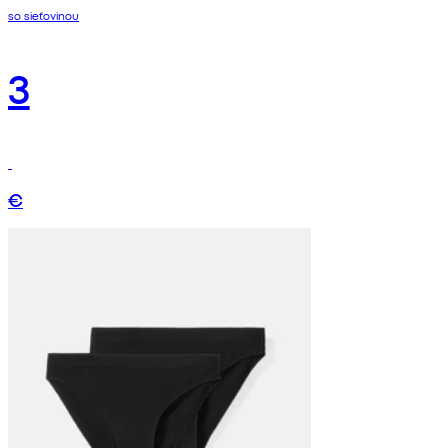
so sieťovinou
3
€