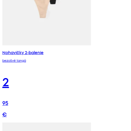
Nohavičky 2-balenie
bezošvé tangá
2
95
€