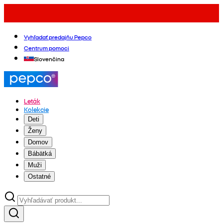
Vyhľadať predajňu Pepco
Centrum pomoci
Slovenčina
Leták
Kolekcie
Deti
Ženy
Domov
Bábätká
Muži
Ostatné