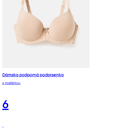
Dámska podporná podprsenka
s mašličkou
6