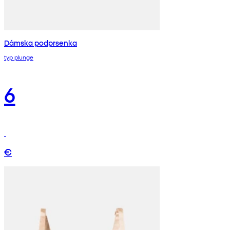
Dámska podprsenka
typ plunge
6
€