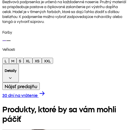
Bezšvová podprsenka je určená na každodenné nosenie. Pružný materiál
sa prispôsobuje postave a čipkované zakončenie pri výstrihu dopĺňa
celok. Model je v tlmených farbách, ktoré sa dajú ľahko zladiť s ďalšou
bielizňou. K podprsenke možno vybrať zodpovedajúce nohavičky alebo
tangá a vytvoriť súpravu.
Farby
Veľkosti
L
M
S
XL
XS
XXL
Detaily
Nájsť predajňu
30 dní na vrátenie
Produkty, ktoré by sa vám mohli
páčiť