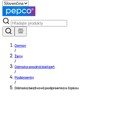
Domov
/
Ženy
/
Dámska spodná bielizeň
/
Podprsenky
/
Dámska bezšvová podprsenka s čipkou