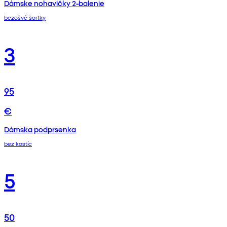
Dámske nohavičky 2-balenie
bezošvé šortky
3
95
€
Dámska podprsenka
bez kostíc
5
50