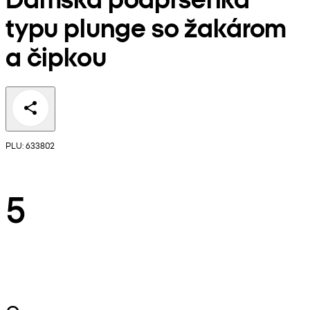
typu plunge so žakárom
a čipkou
PLU: 633802
5