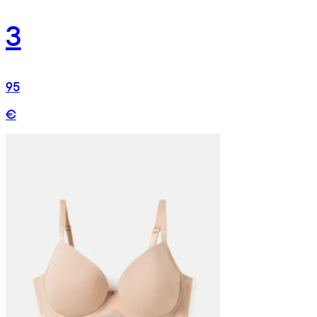
3
95
€