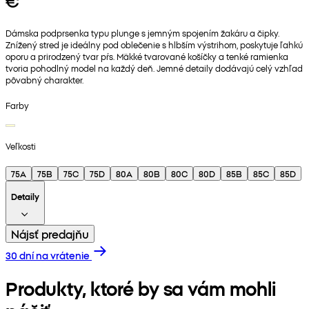
€
Dámska podprsenka typu plunge s jemným spojením žakáru a čipky.
Znížený stred je ideálny pod oblečenie s hlbším výstrihom, poskytuje ľahkú
oporu a prirodzený tvar pŕs. Mäkké tvarované košíčky a tenké ramienka
tvoria pohodlný model na každý deň. Jemné detaily dodávajú celý vzhľad
pôvabný charakter.
Farby
Veľkosti
75A
75B
75C
75D
80A
80B
80C
80D
85B
85C
85D
Detaily
Nájsť predajňu
30 dní na vrátenie
Produkty, ktoré by sa vám mohli