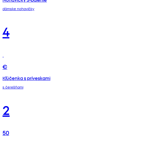
dámske nohavičky
4
€
Kľúčenka s príveskami
s čerešňami
2
50