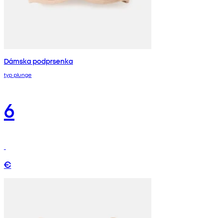
Dámska podprsenka
typ plunge
6
€