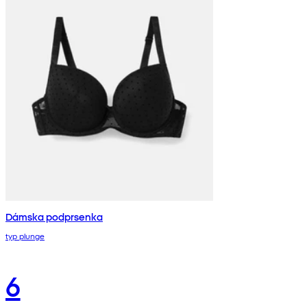
Dámska podprsenka
typ plunge
6