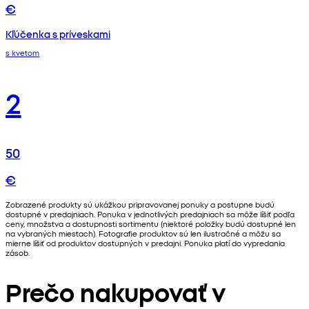
€
Kľúčenka s príveskami
s kvetom
2
50
€
Zobrazené produkty sú ukážkou pripravovanej ponuky a postupne budú
dostupné v predajniach. Ponuka v jednotlivých predajniach sa môže líšiť podľa
ceny, množstva a dostupnosti sortimentu (niektoré položky budú dostupné len
na vybraných miestach). Fotografie produktov sú len ilustračné a môžu sa
mierne líšiť od produktov dostupných v predajni. Ponuka platí do vypredania
zásob.
Prečo nakupovať v