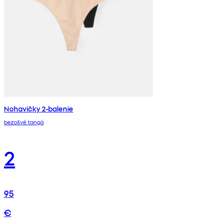
Nohavičky 2-balenie
bezošvé tangá
2
95
€