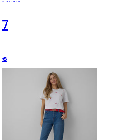
s viazaním
7
€