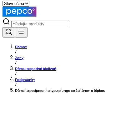
Domov
/
Ženy
/
Dámska spodná bielizeň
/
Podprsenky
/
Dámska podprsenka typu plunge so žakárom a čipkou