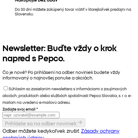
Do 30 dní môžete zakúpený tovar vrátiť v ktorejkoľvek predajni na
Slovensku.
Newsletter: Buďte vždy o krok
napred s Pepco.
Čo je nové? Po prihlásení na odber noviniek budete vždy
informovaný o najnovšej ponuke a akciách.
Súhlasím so zasielaním newslettera s informáciami o zaujímavých
akciách, produktoch alebo službách spoločnosti Pepco Slovakia, s. r. o. e-
mailom na uvedenú e-mailovú adresu.
Zadajte svoj email
*
Prihláste sa na odber noviniek
Odber môžete kedykoľvek zrušiť.
Zásady ochrany
osobných údajov