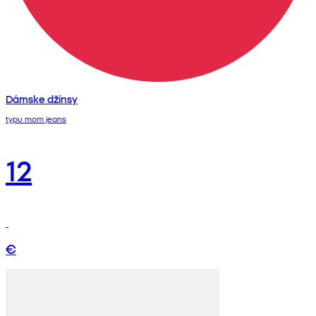
Dámske džínsy
typu mom jeans
12
€