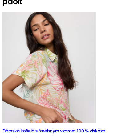
páčiť
Dámska košeľa s farebným vzorom 100 % viskóza