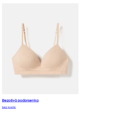
Bezošvá podprsenka
bez kostíc