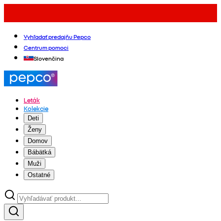
Vyhľadať predajňu Pepco
Centrum pomoci
Slovenčina
Leták
Kolekcie
Deti
Ženy
Domov
Bábätká
Muži
Ostatné