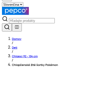
Domov
/
Deti
/
Chlapci 92 - 134 cm
/
Chlapčenské žlté šortky Pokémon