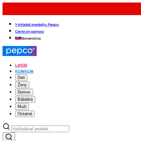
Vyhľadať predajňu Pepco
Centrum pomoci
Slovenčina
Leták
Kolekcie
Deti
Ženy
Domov
Bábätká
Muži
Ostatné