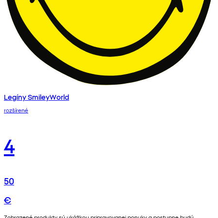
Legíny SmileyWorld
rozšírené
4
50
€
Zobrazené produkty sú ukážkou pripravovanej ponuky a postupne budú