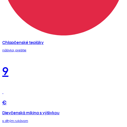
Chlapčenské tepláky
nášivka, prešitie
9
€
Dievčenská mikina s výšivkou
s dlhým rukávom