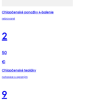
Chlapčenské ponožky 4-balenie
rebrované
2
50
€
Chlapčenské tepláky
nohavice s opraným
9