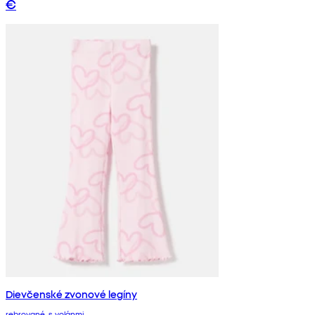
€
Dievčenské zvonové legíny
rebrované, s volánmi