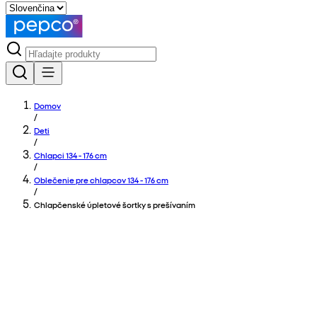
Domov
/
Deti
/
Chlapci 134 - 176 cm
/
Oblečenie pre chlapcov 134 - 176 cm
/
Chlapčenské úpletové šortky s prešívaním