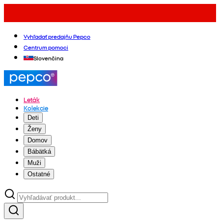
Vyhľadať predajňu Pepco
Centrum pomoci
Slovenčina
Leták
Kolekcie
Deti
Ženy
Domov
Bábätká
Muži
Ostatné