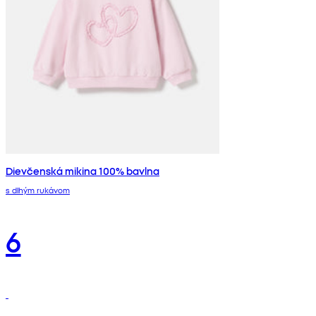
Dievčenská mikina 100% bavlna
s dlhým rukávom
6