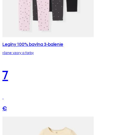
Legíny 100% bavlna 3-balenie
rôzne vzory a farby
7
€