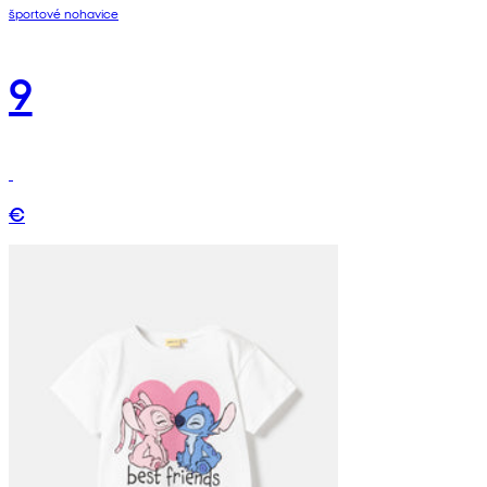
športové nohavice
9
€