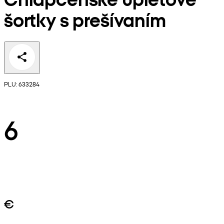
šortky s prešívaním
PLU: 633284
6
€