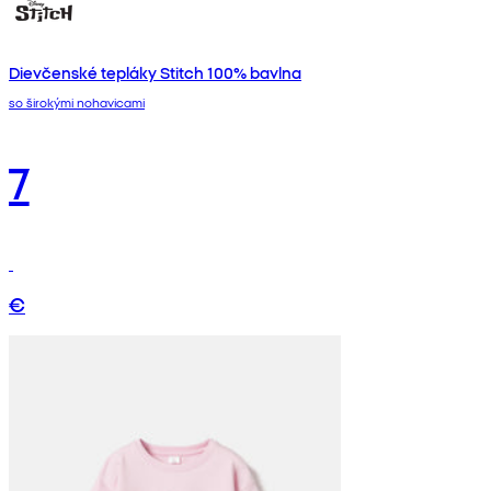
Dievčenské tepláky Stitch 100% bavlna
so širokými nohavicami
7
€