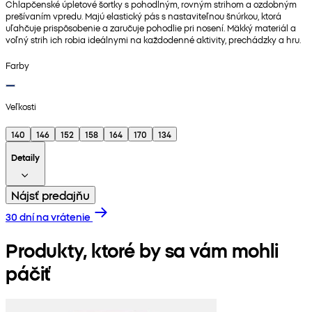
Chlapčenské úpletové šortky s pohodlným, rovným strihom a ozdobným
prešívaním vpredu. Majú elastický pás s nastaviteľnou šnúrkou, ktorá
uľahčuje prispôsobenie a zaručuje pohodlie pri nosení. Mäkký materiál a
voľný strih ich robia ideálnymi na každodenné aktivity, prechádzky a hru.
Farby
Veľkosti
140
146
152
158
164
170
134
Detaily
Nájsť predajňu
30 dní na vrátenie
Produkty, ktoré by sa vám mohli
páčiť