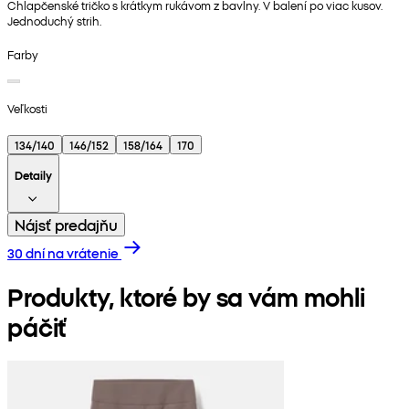
Chlapčenské tričko s krátkym rukávom z bavlny. V balení po viac kusov.
Jednoduchý strih.
Farby
Veľkosti
134/140
146/152
158/164
170
Detaily
Nájsť predajňu
30 dní na vrátenie
Produkty, ktoré by sa vám mohli
páčiť