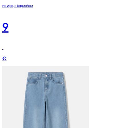
na zips, s kapucňou
9
€