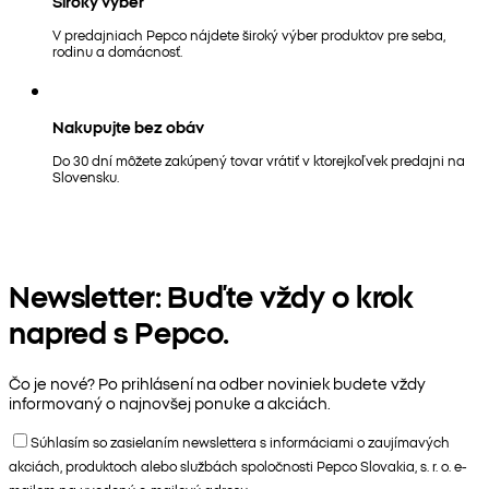
Široký výber
V predajniach Pepco nájdete široký výber produktov pre seba,
rodinu a domácnosť.
Nakupujte bez obáv
Do 30 dní môžete zakúpený tovar vrátiť v ktorejkoľvek predajni na
Slovensku.
Newsletter: Buďte vždy o krok
napred s Pepco.
Čo je nové? Po prihlásení na odber noviniek budete vždy
informovaný o najnovšej ponuke a akciách.
Súhlasím so zasielaním newslettera s informáciami o zaujímavých
akciách, produktoch alebo službách spoločnosti Pepco Slovakia, s. r. o. e-