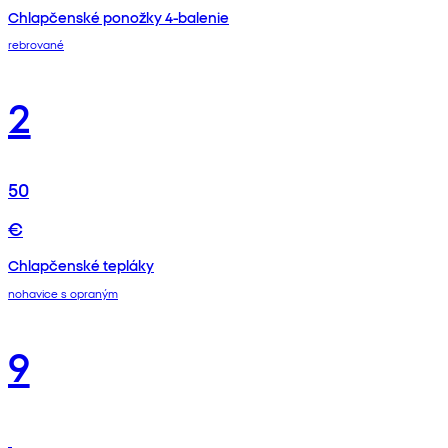
Chlapčenské ponožky 4-balenie
rebrované
2
50
€
Chlapčenské tepláky
nohavice s opraným
9