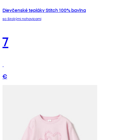
Dievčenské tepláky Stitch 100% bavlna
so širokými nohavicami
7
€