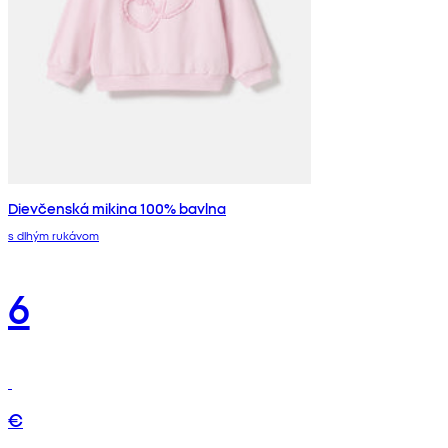
Dievčenská mikina 100% bavlna
s dlhým rukávom
6
€