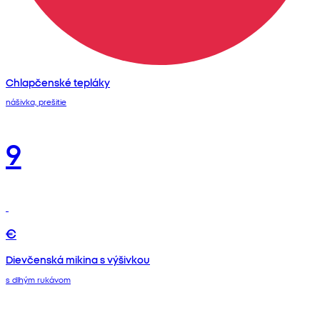
Chlapčenské tepláky
nášivka, prešitie
9
€
Dievčenská mikina s výšivkou
s dlhým rukávom