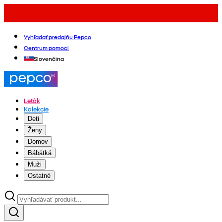
Vyhľadať predajňu Pepco
Centrum pomoci
Slovenčina
Leták
Kolekcie
Deti
Ženy
Domov
Bábätká
Muži
Ostatné