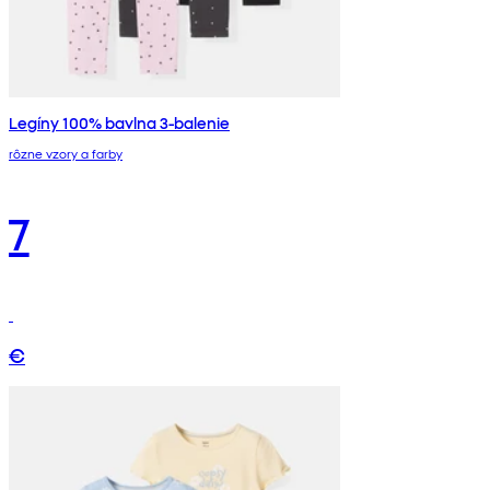
Legíny 100% bavlna 3-balenie
rôzne vzory a farby
7
€