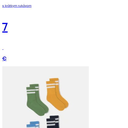
s krátkym rukávom
7
€