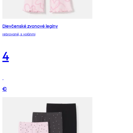
Dievčenské zvonové legíny
rebrované, s volánmi
4
€