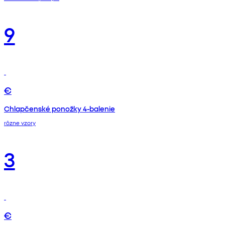
9
€
Chlapčenské ponožky 4-balenie
rôzne vzory
3
€