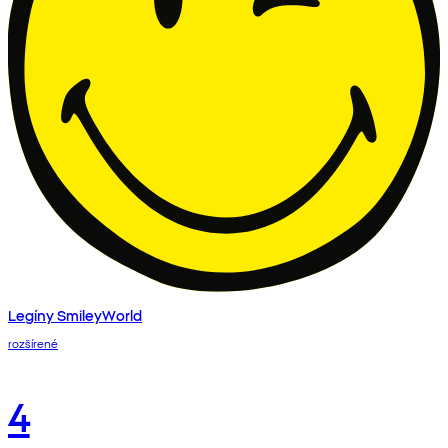
Legíny SmileyWorld
rozšírené
4