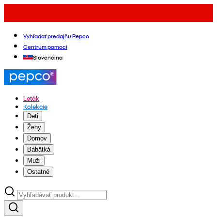
Vyhľadať predajňu Pepco
Centrum pomoci
Slovenčina
Leták
Kolekcie
Deti
Ženy
Domov
Bábätká
Muži
Ostatné