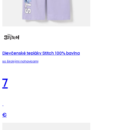
Dievčenské tepláky Stitch 100% bavlna
so širokými nohavicami
7
€