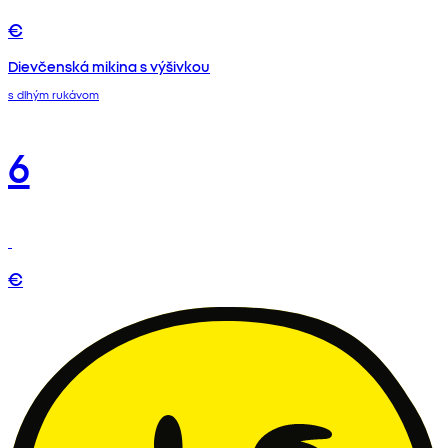
€
Dievčenská mikina s výšivkou
s dlhým rukávom
6
€