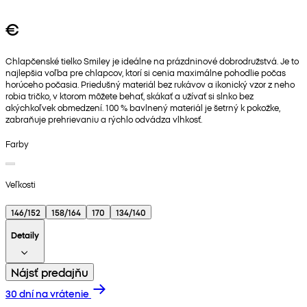
€
Chlapčenské tielko Smiley je ideálne na prázdninové dobrodružstvá. Je to
najlepšia voľba pre chlapcov, ktorí si cenia maximálne pohodlie počas
horúceho počasia. Priedušný materiál bez rukávov a ikonický vzor z neho
robia tričko, v ktorom môžete behať, skákať a užívať si slnko bez
akýchkoľvek obmedzení. 100 % bavlnený materiál je šetrný k pokožke,
zabraňuje prehrievaniu a rýchlo odvádza vlhkosť.
Farby
Veľkosti
146/152
158/164
170
134/140
Detaily
Nájsť predajňu
30 dní na vrátenie