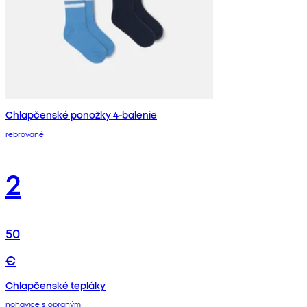
Chlapčenské ponožky 4-balenie
rebrované
2
50
€
Chlapčenské tepláky
nohavice s opraným