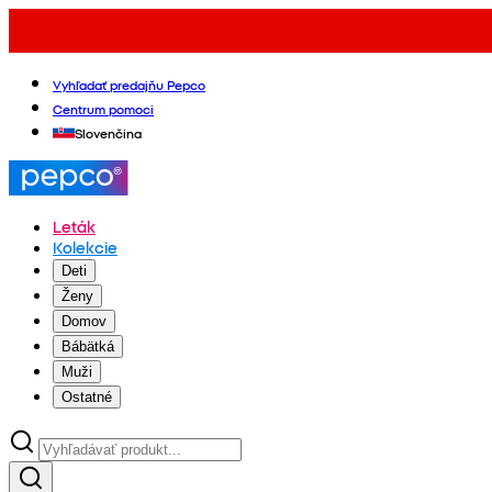
Vyhľadať predajňu Pepco
Centrum pomoci
Slovenčina
Leták
Kolekcie
Deti
Ženy
Domov
Bábätká
Muži
Ostatné