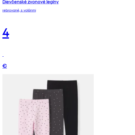
Dievčenské zvonové legíny
rebrované, s volánmi
4
€