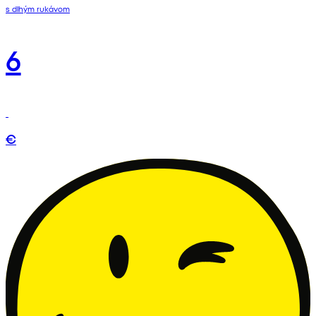
s dlhým rukávom
6
€