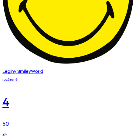
Legíny SmileyWorld
rozšírené
4
50
€