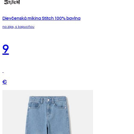
Dievčenská mikina Stitch 100% bavlna
na zips, s kapucňou
9
€