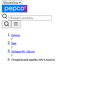
Domov
/
Deti
/
Chlapci 92 - 134 cm
/
Chlapčenské tepláky 100 % bavlna