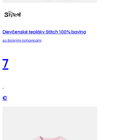
Dievčenské tepláky Stitch 100% bavlna
so širokými nohavicami
7
€