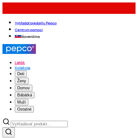
Vyhľadať predajňu Pepco
Centrum pomoci
Slovenčina
Leták
Kolekcie
Deti
Ženy
Domov
Bábätká
Muži
Ostatné