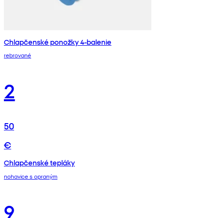
Chlapčenské ponožky 4-balenie
rebrované
2
50
€
Chlapčenské tepláky
nohavice s opraným
9