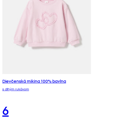
Dievčenská mikina 100% bavlna
s dlhým rukávom
6