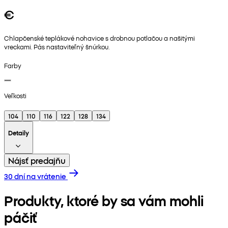
€
Chlapčenské teplákové nohavice s drobnou potlačou a našitými
vreckami. Pás nastaviteľný šnúrkou.
Farby
Veľkosti
104
110
116
122
128
134
Detaily
Nájsť predajňu
30 dní na vrátenie
Produkty, ktoré by sa vám mohli
páčiť