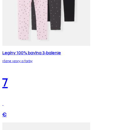
Legíny 100% bavlna 3-balenie
rôzne vzory a farby
7
€